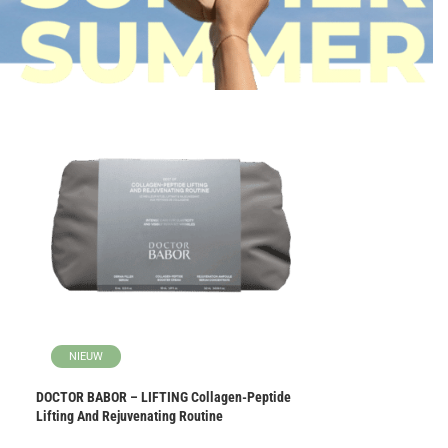
NIEUW
NIEUW
DOCTOR BABOR – LIFTING Collagen-Peptide
DOCTOR BABOR – R
Lifting And Rejuvenating Routine
Radiance & Hydro F