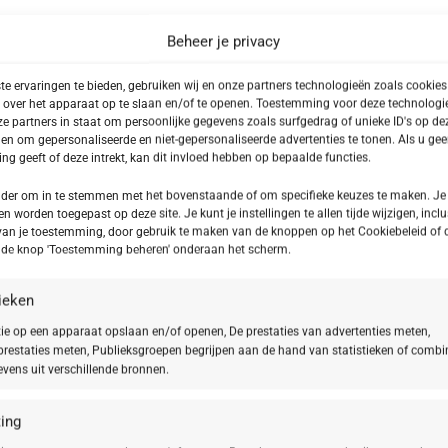
Beheer je privacy
e ervaringen te bieden, gebruiken wij en onze partners technologieën zoals cookie
 over het apparaat op te slaan en/of te openen. Toestemming voor deze technologie
e partners in staat om persoonlijke gegevens zoals surfgedrag of unieke ID's op dez
en om gepersonaliseerde en niet-gepersonaliseerde advertenties te tonen. Als u ge
g geeft of deze intrekt, kan dit invloed hebben op bepaalde functies.
onder om in te stemmen met het bovenstaande of om specifieke keuzes te maken. Je
en worden toegepast op deze site. Je kunt je instellingen te allen tijde wijzigen, inclu
van je toestemming, door gebruik te maken van de knoppen op het Cookiebeleid of 
p de knop 'Toestemming beheren' onderaan het scherm.
tieken
ie op een apparaat opslaan en/of openen, De prestaties van advertenties meten,
restaties meten, Publieksgroepen begrijpen aan de hand van statistieken of combi
vens uit verschillende bronnen.
ing