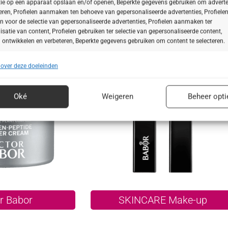
ie op een apparaat opslaan en/of openen, Beperkte gegevens gebruiken om adverte
teren, Profielen aanmaken ten behoeve van gepersonaliseerde advertenties, Profiele
ullen
Skinovage
n voor de selectie van gepersonaliseerde advertenties, Profielen aanmaken ter
isatie van content, Profielen gebruiken ter selectie van gepersonaliseerde content,
 ontwikkelen en verbeteren, Beperkte gegevens gebruiken om content te selecteren.
 over deze doeleinden
ssingen
Alt
s uit andere gegevensbronnen met elkaar matchen en combineren,
lende apparaten linken, Apparaten identificeren op basis van automatisch
Oké
Weigeren
Beheer opti
n informatie.
ragen voor beveiliging, fraude voorkomen en detecteren en
 opsporen, Advertenties en content leveren en tonen,
Alt
ykeuzes opslaan en delen.
r Babor
SKINCARE Make-up