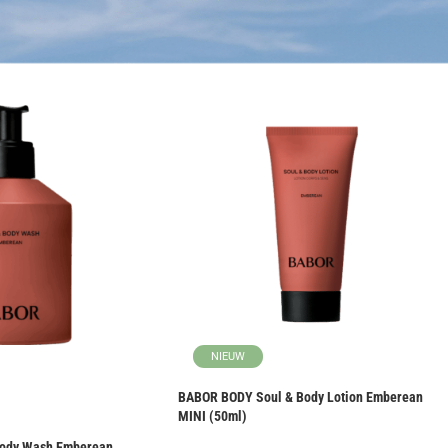
NIEUW
BABOR BODY Soul & Body Lotion Emberean
MINI (50ml)
ody Wash Emberean