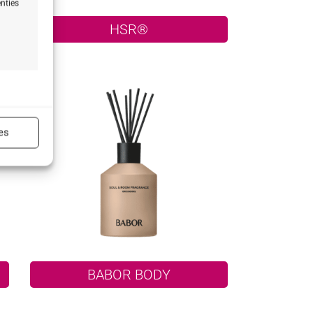
nties
n
HSR®
ijd actief
es
ijd actief
BABOR BODY