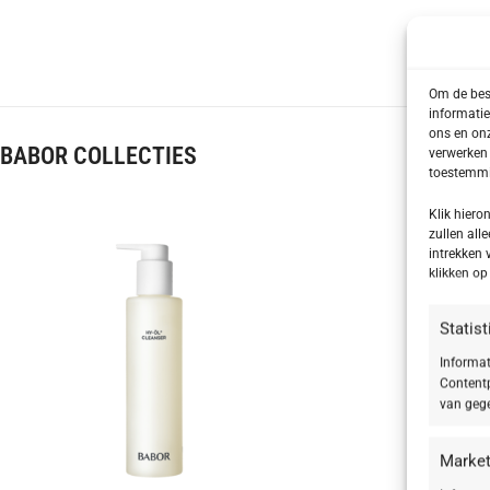
Om de best
informatie
ons en onz
BABOR COLLECTIES
verwerken 
toestemmin
Klik hier
zullen alle
intrekken 
klikken o
Statis
Informat
Contentp
van gege
Market