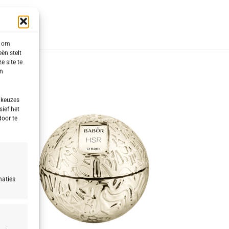
s om
ën stelt
e site te
en
 keuzes
sief het
door te
naties