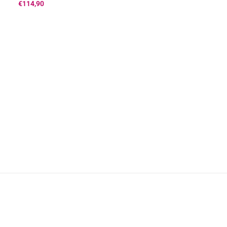
€
114,90
€
99,90