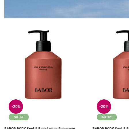
-20%
-20%
NIEUW
NIEUW
BABOR BODY Soul & Body Lotion Emberean
BABOR BODY Soul & B