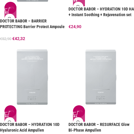
-20%
DOCTOR BABOR – HYDRATION 10D HA
+ Instant Soothing + Rejuvenation set
MINI
DOCTOR BABOR – BARRIER
PROTECTING Barrier Protect Ampoule
€
24,90
Serum Concentrate
€
42,32
€
52,90
-20%
-20%
DOCTOR BABOR – HYDRATION 10D
DOCTOR BABOR – RESURFACE Glow
Hyaluronic Acid Ampullen
Bi-Phase Ampullen