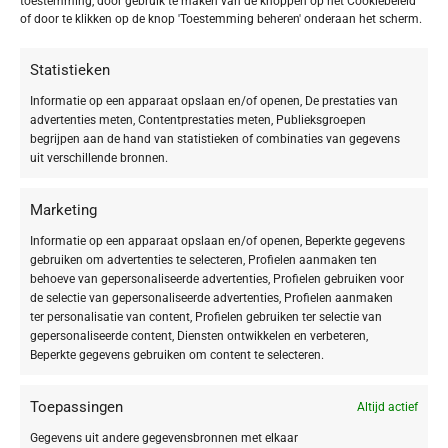
toestemming, door gebruik te maken van de knoppen op het Cookiebeleid
of door te klikken op de knop 'Toestemming beheren' onderaan het scherm.
-20%
-20%
Statistieken
Informatie op een apparaat opslaan en/of openen, De prestaties van
BABOR Active Night Ampoule Serum
BABOR Active Purifier Ampoule Serum
advertenties meten, Contentprestaties meten, Publieksgroepen
Concentrate
Concentrate
begrijpen aan de hand van statistieken of combinaties van gegevens
uit verschillende bronnen.
€
31,92
€
22,32
€
39,90
€
27,90
Marketing
Informatie op een apparaat opslaan en/of openen, Beperkte gegevens
gebruiken om advertenties te selecteren, Profielen aanmaken ten
behoeve van gepersonaliseerde advertenties, Profielen gebruiken voor
de selectie van gepersonaliseerde advertenties, Profielen aanmaken
ter personalisatie van content, Profielen gebruiken ter selectie van
gepersonaliseerde content, Diensten ontwikkelen en verbeteren,
Beperkte gegevens gebruiken om content te selecteren.
Toepassingen
Altijd actief
-20%
BABOR Ampoule Concentrates 3er Set
MINI
Gegevens uit andere gegevensbronnen met elkaar