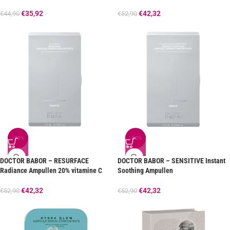
€
35,92
€
42,32
€
44,90
€
52,90
-20%
-20%
DOCTOR BABOR – RESURFACE
DOCTOR BABOR – SENSITIVE Instant
Radiance Ampullen 20% vitamine C
Soothing Ampullen
€
42,32
€
42,32
€
52,90
€
52,90