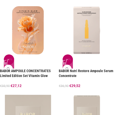
-20%
-20%
BABOR AMPOULE CONCENTRATES
BABOR Nutri Restore Ampoule Serum
Limited Edition Set Vitamin Glow
Concentrate
€
27,12
€
29,52
€
33,90
€
36,90