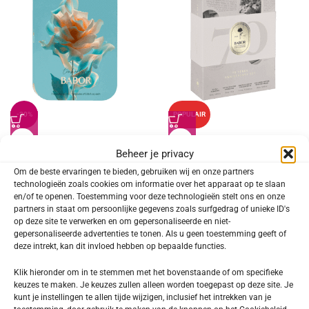
-20%
POPULAIR
BABOR AMPOULE CONCENTRATES
DOCTOR BABOR – LIFTING 70
Beheer je privacy
Limited Edition Set Hydra Glow
Anniversary Set
Om de beste ervaringen te bieden, gebruiken wij en onze partners
technologieën zoals cookies om informatie over het apparaat op te slaan
€
27,12
€
129,90
€
33,90
en/of te openen. Toestemming voor deze technologieën stelt ons en onze
partners in staat om persoonlijke gegevens zoals surfgedrag of unieke ID's
op deze site te verwerken en om gepersonaliseerde en niet-
gepersonaliseerde advertenties te tonen. Als u geen toestemming geeft of
deze intrekt, kan dit invloed hebben op bepaalde functies.
Klik hieronder om in te stemmen met het bovenstaande of om specifieke
keuzes te maken. Je keuzes zullen alleen worden toegepast op deze site. Je
kunt je instellingen te allen tijde wijzigen, inclusief het intrekken van je