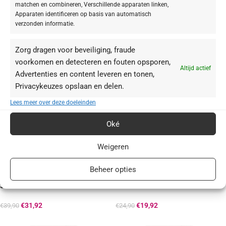
BABOR AMPOULE CONCENTRATES
matchen en combineren, Verschillende apparaten linken,
Limited Edition Set Resurfacing 2024
Apparaten identificeren op basis van automatisch
verzonden informatie.
€
23,92
€
29,90
Zorg dragen voor beveiliging, fraude
voorkomen en detecteren en fouten opsporen,
Altijd actief
Advertenties en content leveren en tonen,
Privacykeuzes opslaan en delen.
Lees meer over deze doeleinden
Oké
Weigeren
-20%
-20%
Beheer opties
BABOR Collagen Booster Ampoule
BABOR Hydra Plus Ampoule Serum
Serum Concentrate
Concentrate
€
31,92
€
19,92
€
39,90
€
24,90