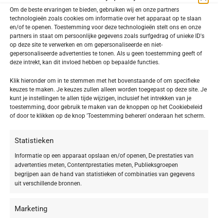
Om de beste ervaringen te bieden, gebruiken wij en onze partners
technologieën zoals cookies om informatie over het apparaat op te slaan
en/of te openen. Toestemming voor deze technologieën stelt ons en onze
partners in staat om persoonlijke gegevens zoals surfgedrag of unieke ID's
op deze site te verwerken en om gepersonaliseerde en niet-
gepersonaliseerde advertenties te tonen. Als u geen toestemming geeft of
deze intrekt, kan dit invloed hebben op bepaalde functies.
Klik hieronder om in te stemmen met het bovenstaande of om specifieke
keuzes te maken. Je keuzes zullen alleen worden toegepast op deze site. Je
-20%
-20%
kunt je instellingen te allen tijde wijzigen, inclusief het intrekken van je
toestemming, door gebruik te maken van de knoppen op het Cookiebeleid
DOCTOR BABOR – REGENERATION
DOCTOR BABOR – REGENERATION
of door te klikken op de knop 'Toestemming beheren' onderaan het scherm.
The Cure Body Cream
The Cure Gel Cream
Statistieken
€
75,92
€
91,92
€
94,90
€
114,90
Informatie op een apparaat opslaan en/of openen, De prestaties van
advertenties meten, Contentprestaties meten, Publieksgroepen
begrijpen aan de hand van statistieken of combinaties van gegevens
uit verschillende bronnen.
Marketing