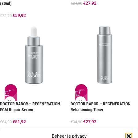
€
27,92
(30ml)
€
34,90
€
59,92
€
74,90
-20%
-20%
DOCTOR BABOR – REGENERATION
DOCTOR BABOR – REGENERATION
ECM Repair Serum
Rebalancing Toner
€
51,92
€
27,92
€
64,90
€
34,90
Beheer je privacy