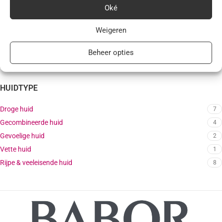
Reiniging
1
Oké
Serum
1
Weigeren
Cream
4
Maskers
1
Beheer opties
HUIDTYPE
Droge huid
7
Gecombineerde huid
4
Gevoelige huid
2
Vette huid
1
Rijpe & veeleisende huid
8