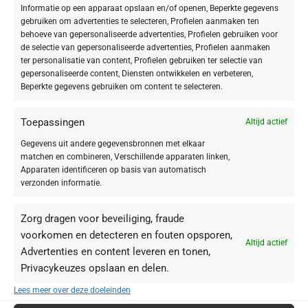
Informatie op een apparaat opslaan en/of openen, Beperkte gegevens
gebruiken om advertenties te selecteren, Profielen aanmaken ten
behoeve van gepersonaliseerde advertenties, Profielen gebruiken voor
de selectie van gepersonaliseerde advertenties, Profielen aanmaken
ter personalisatie van content, Profielen gebruiken ter selectie van
-20%
gepersonaliseerde content, Diensten ontwikkelen en verbeteren,
NIEUW
Beperkte gegevens gebruiken om content te selecteren.
DOCTOR BABOR – BARRIER
Toepassingen
PROTECTING The Cure Mask
Altijd actief
Gegevens uit andere gegevensbronnen met elkaar
€
71,92
€
89,90
matchen en combineren, Verschillende apparaten linken,
Apparaten identificeren op basis van automatisch
TOEPASSING
verzonden informatie.
Gezicht
7
Zorg dragen voor beveiliging, fraude
Lichaam
1
voorkomen en detecteren en fouten opsporen,
Altijd actief
Advertenties en content leveren en tonen,
Privacykeuzes opslaan en delen.
SOORT PRODUCT
Lees meer over deze doeleinden