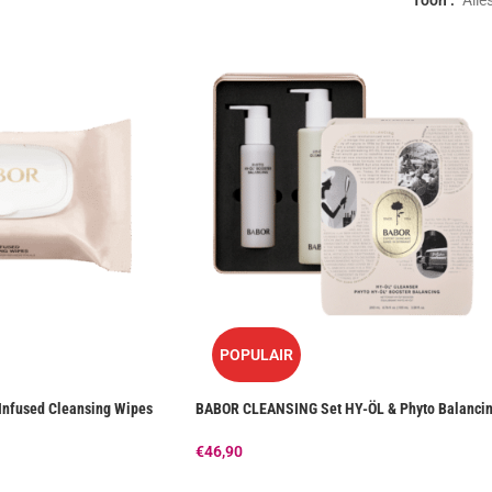
POPULAIR
nfused Cleansing Wipes
BABOR CLEANSING Set HY-ÖL & Phyto Balanci
€
46,90