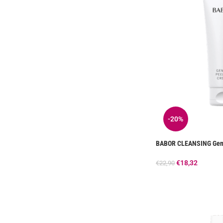
-20%
BABOR CLEANSING Gent
€
18,32
€
22,90