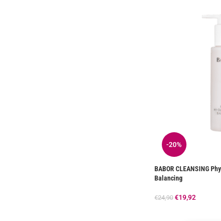
-20%
BABOR CLEANSING Phyt
Balancing
€
19,92
€
24,90