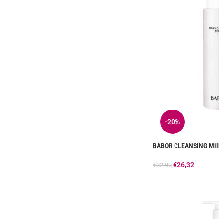
-20%
BABOR CLEANSING Milk
€
26,32
€
32,90