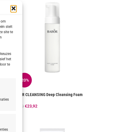
s om
ën stelt
e site te
en
 keuzes
sief het
door te
-20%
BABOR CLEANSING Deep Cleansing Foam
naties
€
23,92
€
29,90
nties