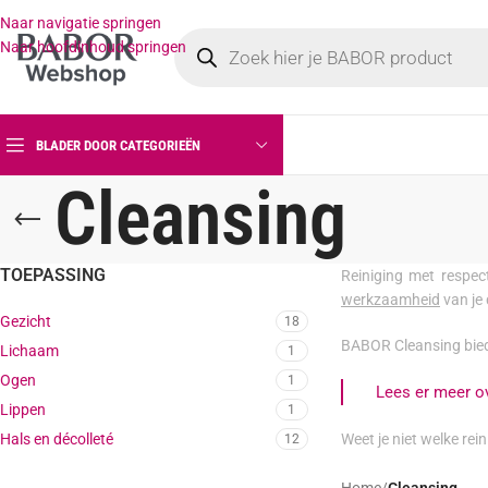
Naar navigatie springen
Naar hoofdinhoud springen
BLADER DOOR CATEGORIEËN
Cleansing
TOEPASSING
Reiniging met respe
werkzaamheid
van je
Gezicht
18
BABOR Cleansing biedt
Lichaam
1
Ogen
1
Lees er meer ov
Lippen
1
Hals en décolleté
Weet je niet welke rei
12
Home
/
Cleansing