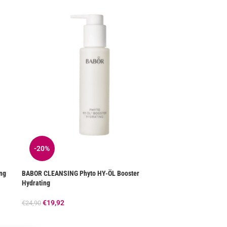
-20%
ng
BABOR CLEANSING Phyto HY-ÖL Booster
Hydrating
€
19,92
€
24,90