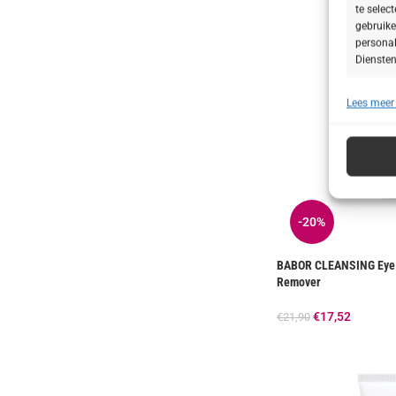
te selec
gebruike
personal
Diensten
Lees meer
Toepa
Gegeven
Verschil
verzonde
Zorg d
-20%
fouten
Privac
BABOR CLEANSING Eye 
Remover
€
17,52
€
21,90