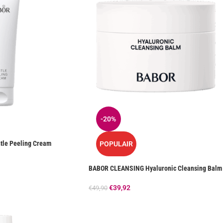
-20%
le Peeling Cream
POPULAIR
BABOR CLEANSING Hyaluronic Cleansing Balm
€
39,92
€
49,90