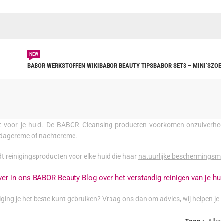
NEW
BABOR WERKSTOFFEN WIKI
BABOR BEAUTY TIPS
BABOR SETS – MINI’S
ZOE
ct voor je huid. De BABOR Cleansing producten voorkomen onzuiverhe
 dagcreme of nachtcreme.
 reinigingsproducten voor elke huid die haar
natuurlijke beschermingsm
er in ons BABOR Beauty Blog over het verstandig reinigen van je hu
niging je het beste kunt gebruiken? Vraag ons dan om advies, wij helpen je
Toon
Alle