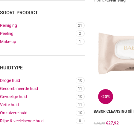
SOORT PRODUCT
Reiniging
21
Peeling
2
Make-up
1
HUIDTYPE
Droge huid
10
Gecombineerde huid
11
Gevoelige huid
-20%
10
Vette huid
11
BABOR CLEANSING Oil I
Onzuivere huid
10
Rijpe & veeleisende huid
8
€
27,92
€
34,90