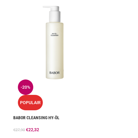
-20%
POPULAIR
BABOR CLEANSING HY-ÖL
€
22,32
€
27,90