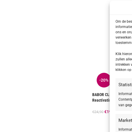
Om de best
informatie
ons en onz
verwerken 
toestemmin
Klik hier
zullen alle
intrekken 
klikken o
-20%
Statis
Informat
BABOR CLEANSING Phyt
Contentp
Reactivating
van gege
€
19,92
€
24,90
Market
Informat