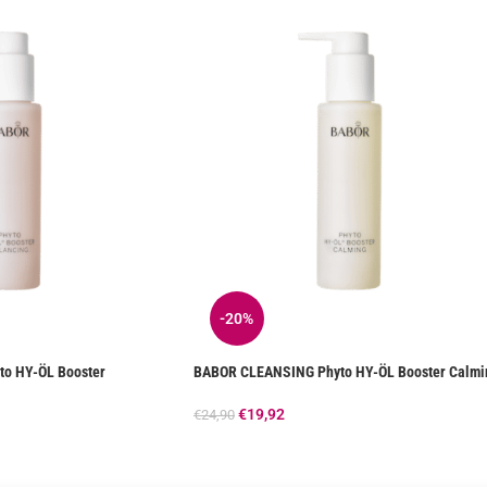
-20%
o HY-ÖL Booster
BABOR CLEANSING Phyto HY-ÖL Booster Calmi
€
19,92
€
24,90