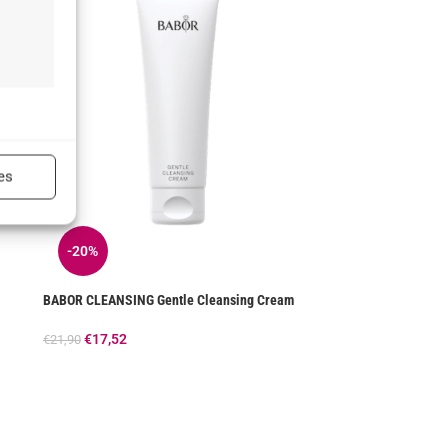
n
ijd actief
es
-20%
ijd actief
BABOR CLEANSING Gentle Cleansing Cream
€
17,52
€
21,90