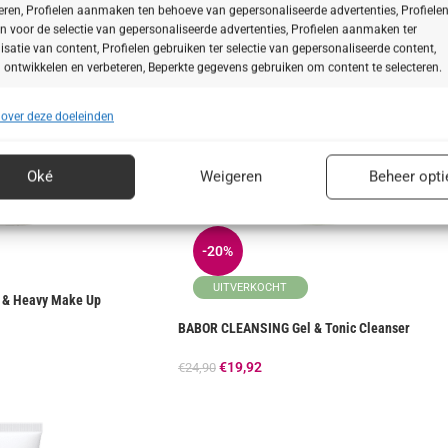
teren, Profielen aanmaken ten behoeve van gepersonaliseerde advertenties, Profiele
n voor de selectie van gepersonaliseerde advertenties, Profielen aanmaken ter
isatie van content, Profielen gebruiken ter selectie van gepersonaliseerde content,
 ontwikkelen en verbeteren, Beperkte gegevens gebruiken om content te selecteren.
 over deze doeleinden
ssingen
Alt
s uit andere gegevensbronnen met elkaar matchen en combineren,
lende apparaten linken, Apparaten identificeren op basis van automatisch
Oké
Weigeren
Beheer opti
n informatie.
ragen voor beveiliging, fraude voorkomen en detecteren en
-20%
 opsporen, Advertenties en content leveren en tonen,
Alt
ykeuzes opslaan en delen.
UITVERKOCHT
& Heavy Make Up
BABOR CLEANSING Gel & Tonic Cleanser
€
19,92
€
24,90