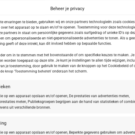
Beheer je privacy
e ervaringen te bieden, gebruiken wij en onze partners technologieën zoals cookie
 over het apparaat op te slaan en/of te openen. Toestemming voor deze technologie
e partners in staat om persoonlijke gegevens zoals surfgedrag of unieke ID's op dez
en om gepersonaliseerde en niet-gepersonaliseerde advertenties te tonen. Als u ge
g geeft of deze intrekt, kan dit invloed hebben op bepaalde functies.
onder om in te stemmen met het bovenstaande of om specifieke keuzes te maken. Je
en worden toegepast op deze site. Je kunt je instellingen te allen tijde wijzigen, inclu
van je toestemming, door gebruik te maken van de knoppen op het Cookiebeleid of 
p de knop 'Toestemming beheren' onderaan het scherm.
-20%
tieken
ie op een apparaat opslaan en/of openen, De prestaties van advertenties meten,
o HY-ÖL Booster
BABOR CLEANSING Clarifying Peeling Cream
restaties meten, Publieksgroepen begrijpen aan de hand van statistieken of combi
vens uit verschillende bronnen.
€
19,92
€
24,90
ing
ie op een apparaat opslaan en/of openen, Beperkte gegevens gebruiken om adverte