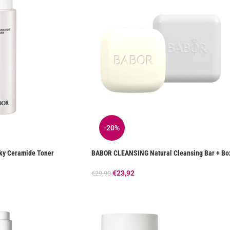
-20%
y Ceramide Toner
BABOR CLEANSING Natural Cleansing Bar + Bo
€
23,92
€
29,90