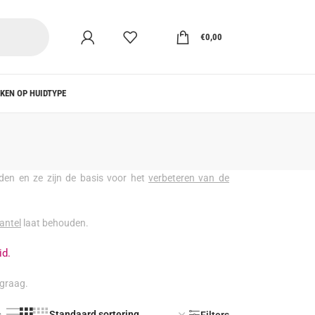
€
0,00
KEN OP HUIDTYPE
den en ze zijn de basis voor het
verbeteren van de
antel
laat behouden.
id.
 graag.
s
Filters