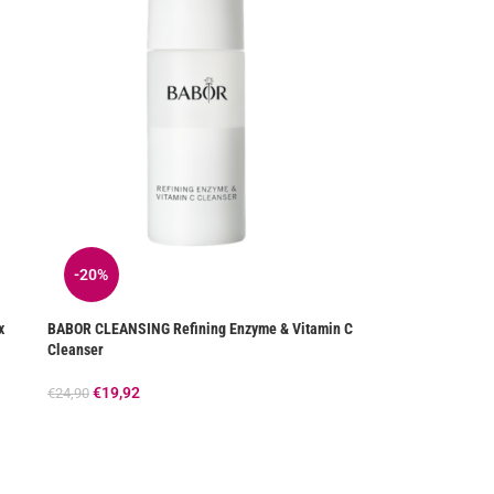
-20%
x
BABOR CLEANSING Refining Enzyme & Vitamin C
Cleanser
€
19,92
€
24,90