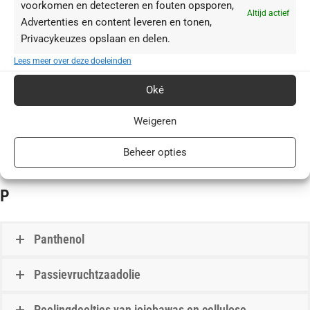
voorkomen en detecteren en fouten opsporen,
Altijd actief
Advertenties en content leveren en tonen,
O
Privacykeuzes opslaan en delen.
Lees meer over deze doeleinden
Oligosacharide
Oké
Organisch silicium
Weigeren
OsmoTec
Beheer opties
P
Panthenol
Passievruchtzaadolie
Peelingdeeltjes van jojobawas en cellulose