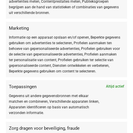
advertenties meten, Contentprestaties meten, Publieksgroepen
begrijpen aan de hand van statistieken of combinaties van gegevens
uit verschillende bronnen.
Marien polysaccharide
Marketing
Macadamianotenolie
Informatie op een apparaat opslaan en/of openen, Beperkte gegevens
gebruiken om advertenties te selecteren, Profielen aanmaken ten
Mangopit-olie
behoeve van gepersonaliseerde advertenties, Profielen gebruiken voor
de selectie van gepersonaliseerde advertenties, Profielen aanmaken
ter personalisatie van content, Profielen gebruiken ter selectie van
Mariene exopolysaccharide
gepersonaliseerde content, Diensten ontwikkelen en verbeteren,
Beperkte gegevens gebruiken om content te selecteren.
Mariene callogeen
Toepassingen
Altijd actief
N
Gegevens uit andere gegevensbronnen met elkaar
matchen en combineren, Verschillende apparaten linken,
Apparaten identificeren op basis van automatisch
verzonden informatie.
Niacinamide
Zorg dragen voor beveiliging, fraude
NMF-factoren