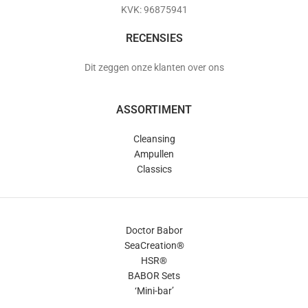
KVK: 96875941
RECENSIES
Dit zeggen onze klanten over ons
ASSORTIMENT
Cleansing
Ampullen
Classics
Doctor Babor
SeaCreation®
HSR®
BABOR Sets
‘Mini-bar’