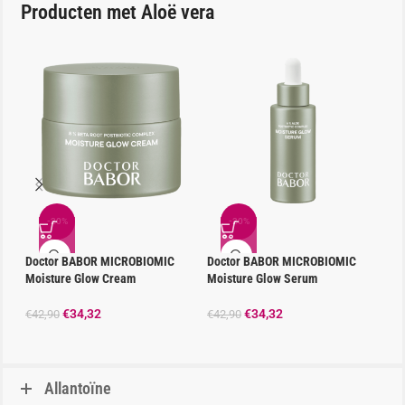
Producten met Aloë vera
-20%
-20%
Doctor BABOR MICROBIOMIC
Doctor BABOR MICROBIOMIC
BA
Moisture Glow Cream
Moisture Glow Serum
Ma
€
34,32
€
34,32
€
42,90
€
42,90
€
2
Allantoïne