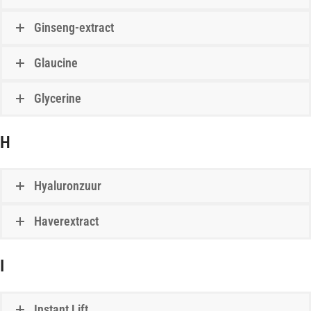
Ginseng-extract
Glaucine
Glycerine
H
Hyaluronzuur
Haverextract
I
Instant Lift