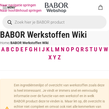
Naar navigatie springen
MENU
Naar hoofdinhoud springen
BABOR Werkstoffen Wiki
Home
/
BABOR Werkstoffen Wiki
A
B
C
D
E
F
G
H
I
J
K
L
M
N
O
P
Q
R
S
T
U
V
W
X
Y
Z
Een ingrediëntenlijst of overzicht van werkstoffen zoals deze
is heel interessant. Je vindt er immers snel en eenvoudig
informatie over de functie van een werkstof en in welk
BABOR product deze te vinden is. Maar let op, dit overzicht is
echter niet compleet en omvat ook niet alle kenmerken van