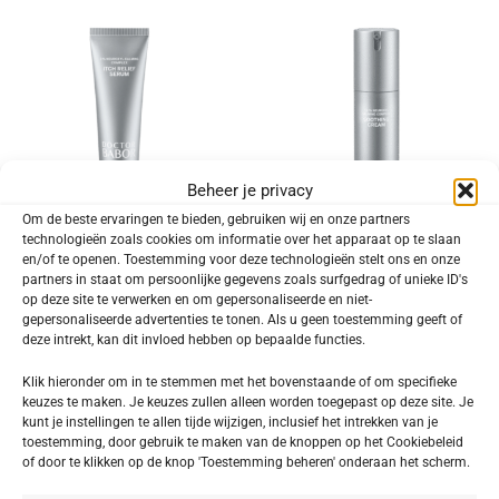
Beheer je privacy
Om de beste ervaringen te bieden, gebruiken wij en onze partners
technologieën zoals cookies om informatie over het apparaat op te slaan
en/of te openen. Toestemming voor deze technologieën stelt ons en onze
-20%
-20%
partners in staat om persoonlijke gegevens zoals surfgedrag of unieke ID's
op deze site te verwerken en om gepersonaliseerde en niet-
DOCTOR BABOR – SENSITIVE Itch
DOCTOR BABOR – SENSITIVE
gepersonaliseerde advertenties te tonen. Als u geen toestemming geeft of
Relief Serum
Soothing Cream
deze intrekt, kan dit invloed hebben op bepaalde functies.
€
71,92
€
59,92
€
89,90
€
74,90
Klik hieronder om in te stemmen met het bovenstaande of om specifieke
keuzes te maken. Je keuzes zullen alleen worden toegepast op deze site. Je
kunt je instellingen te allen tijde wijzigen, inclusief het intrekken van je
toestemming, door gebruik te maken van de knoppen op het Cookiebeleid
of door te klikken op de knop 'Toestemming beheren' onderaan het scherm.