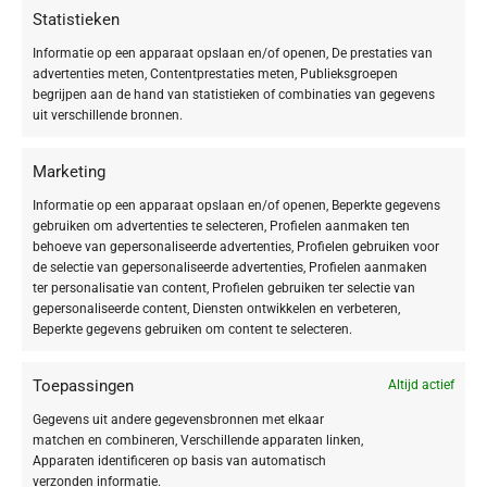
Statistieken
Informatie op een apparaat opslaan en/of openen, De prestaties van
advertenties meten, Contentprestaties meten, Publieksgroepen
begrijpen aan de hand van statistieken of combinaties van gegevens
uit verschillende bronnen.
-20%
-20%
Marketing
DOCTOR BABOR – SENSITIVE
DOCTOR BABOR – SENSITIVE
Informatie op een apparaat opslaan en/of openen, Beperkte gegevens
Soothing Cream Cleanser
Soothing Cream Rich
gebruiken om advertenties te selecteren, Profielen aanmaken ten
behoeve van gepersonaliseerde advertenties, Profielen gebruiken voor
€
23,92
€
63,92
€
29,90
€
79,90
de selectie van gepersonaliseerde advertenties, Profielen aanmaken
ter personalisatie van content, Profielen gebruiken ter selectie van
TOEPASSING
gepersonaliseerde content, Diensten ontwikkelen en verbeteren,
Beperkte gegevens gebruiken om content te selecteren.
Gezicht
8
Lichaam
1
Toepassingen
Altijd actief
Gegevens uit andere gegevensbronnen met elkaar
matchen en combineren, Verschillende apparaten linken,
Apparaten identificeren op basis van automatisch
SOORT PRODUCT
verzonden informatie.