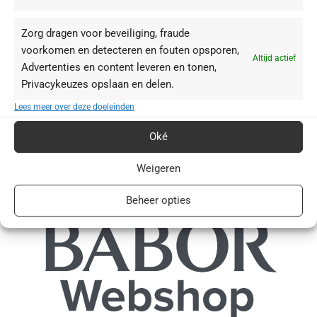
Reiniging
1
Zorg dragen voor beveiliging, fraude
Serum
3
voorkomen en detecteren en fouten opsporen,
Cream
3
Altijd actief
Advertenties en content leveren en tonen,
Privacykeuzes opslaan en delen.
Lees meer over deze doeleinden
HUIDTYPE
Oké
Droge huid
3
Gevoelige huid
7
Weigeren
Beheer opties