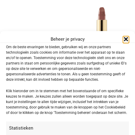
Beheer je privacy
Om de beste ervaringen te bieden, gebruiken wij en onze partners
technologieën zoals cookies om informatie over het apparaat op te slaan
en/of te openen. Toestemming voor deze technologieën stelt ons en onze
partners in staat om persoonlijke gegevens zoals surfgedrag of unieke ID's
op deze site te verwerken en om gepersonaliseerde en niet-
-20%
-20%
gepersonaliseerde advertenties te tonen. Als u geen toestemming geeft of
deze intrekt, kan dit invloed hebben op bepaalde functies.
BABOR MAKE UP – EYE MAKE UP
BABOR MAKE UP – LIP MAKE UP
Eyebrow Pencil 01 light brown
Matte Lipstick 12 so natural matte
Klik hieronder om in te stemmen met het bovenstaande of om specifieke
keuzes te maken. Je keuzes zullen alleen worden toegepast op deze site. Je
€
13,52
€
20,72
€
16,90
€
25,90
kunt je instellingen te allen tijde wijzigen, inclusief het intrekken van je
toestemming, door gebruik te maken van de knoppen op het Cookiebeleid
of door te klikken op de knop 'Toestemming beheren' onderaan het scherm.
Statistieken