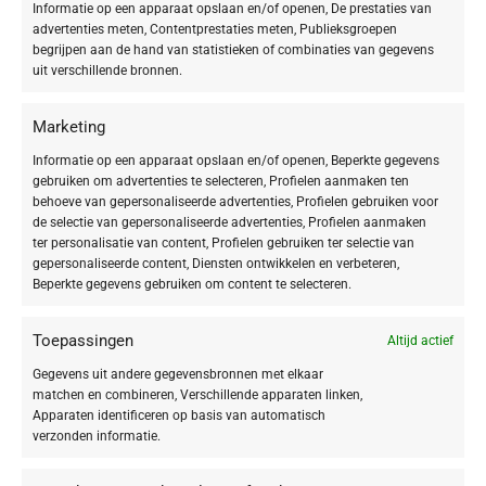
Informatie op een apparaat opslaan en/of openen, De prestaties van
advertenties meten, Contentprestaties meten, Publieksgroepen
begrijpen aan de hand van statistieken of combinaties van gegevens
uit verschillende bronnen.
Marketing
-20%
Informatie op een apparaat opslaan en/of openen, Beperkte gegevens
gebruiken om advertenties te selecteren, Profielen aanmaken ten
BABOR MAKE UP – LIP MAKE UP
behoeve van gepersonaliseerde advertenties, Profielen gebruiken voor
Matte Lipstick 14 light mauve matte
de selectie van gepersonaliseerde advertenties, Profielen aanmaken
ter personalisatie van content, Profielen gebruiken ter selectie van
€
20,72
€
25,90
gepersonaliseerde content, Diensten ontwikkelen en verbeteren,
Beperkte gegevens gebruiken om content te selecteren.
SOORT PRODUCT
Toepassingen
Make-up
Altijd actief
7
Gegevens uit andere gegevensbronnen met elkaar
matchen en combineren, Verschillende apparaten linken,
Apparaten identificeren op basis van automatisch
SOORT MAKE-UP
verzonden informatie.
Lip
2