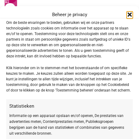
BABOR MAKE UP – FACE MAKE UP
Beheer je privacy
Hydra Liquid Foundation 10 clay
Om de beste ervaringen te bieden, gebruiken wij en onze partners
technologieën zoals cookies om informatie over het apparaat op te slaan
€
31,92
€
39,90
en/of te openen. Toestemming voor deze technologieën stelt ons en onze
partners in staat om persoonlijke gegevens zoals surfgedrag of unieke ID's
SOORT PRODUCT
op deze site te verwerken en om gepersonaliseerde en niet-
gepersonaliseerde advertenties te tonen. Als u geen toestemming geeft of
Make-up
1
deze intrekt, kan dit invloed hebben op bepaalde functies.
Klik hieronder om in te stemmen met het bovenstaande of om specifieke
keuzes te maken. Je keuzes zullen alleen worden toegepast op deze site. Je
kunt je instellingen te allen tijde wijzigen, inclusief het intrekken van je
SOORT MAKE-UP
toestemming, door gebruik te maken van de knoppen op het Cookiebeleid
of door te klikken op de knop 'Toestemming beheren' onderaan het scherm.
Face
1
Statistieken
Informatie op een apparaat opslaan en/of openen, De prestaties van
VEGAN
advertenties meten, Contentprestaties meten, Publieksgroepen
begrijpen aan de hand van statistieken of combinaties van gegevens
uit verschillende bronnen.
Vegan
1