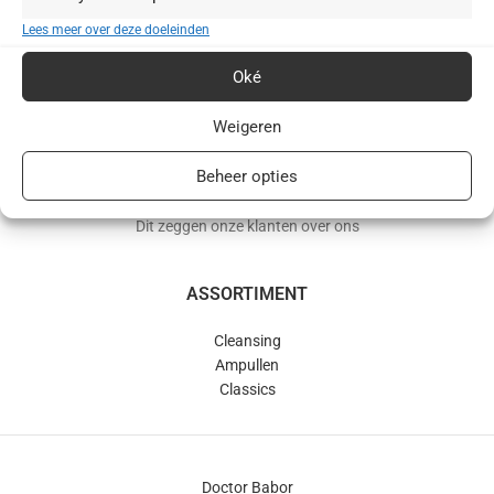
BABOR webshop | schoonheidsinstituut.nl
Lees meer over deze doeleinden
+31(0)85 016 0072
Oké
info@schoonheidsinstituut.nl
Weigeren
KVK: 96875941
Beheer opties
RECENSIES
Dit zeggen onze klanten over ons
ASSORTIMENT
Cleansing
Ampullen
Classics
Doctor Babor