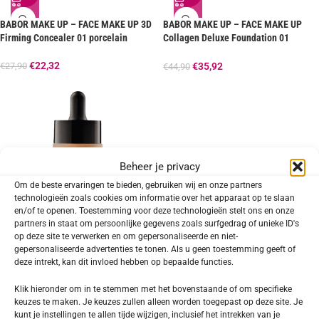
BABOR MAKE UP – FACE MAKE UP 3D
BABOR MAKE UP – FACE MAKE UP
Firming Concealer 01 porcelain
Collagen Deluxe Foundation 01
porcelain
€
22,32
€
27,90
€
35,92
€
44,90
Beheer je privacy
Om de beste ervaringen te bieden, gebruiken wij en onze partners
technologieën zoals cookies om informatie over het apparaat op te slaan
en/of te openen. Toestemming voor deze technologieën stelt ons en onze
partners in staat om persoonlijke gegevens zoals surfgedrag of unieke ID's
op deze site te verwerken en om gepersonaliseerde en niet-
-20%
gepersonaliseerde advertenties te tonen. Als u geen toestemming geeft of
deze intrekt, kan dit invloed hebben op bepaalde functies.
BABOR MAKE UP – FACE MAKE UP
Hydra Liquid Foundation 04 porcelain
Klik hieronder om in te stemmen met het bovenstaande of om specifieke
keuzes te maken. Je keuzes zullen alleen worden toegepast op deze site. Je
€
31,92
€
39,90
kunt je instellingen te allen tijde wijzigen, inclusief het intrekken van je