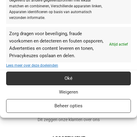
Gegevens uit andere gegevensbronnen met elkaar
matchen en combineren, Verschillende apparaten linken,
Apparaten identificeren op basis van automatisch
verzonden informatie.
Zorg dragen voor beveiliging, fraude
voorkomen en detecteren en fouten opsporen,
Altijd actief
Advertenties en content leveren en tonen,
Privacykeuzes opslaan en delen.
BABOR webshop | schoonheidsinstituut.nl
Lees meer over deze doeleinden
+31(0)85 016 0072
Oké
info@schoonheidsinstituut.nl
Weigeren
KVK: 96875941
Beheer opties
RECENSIES
Dit zeggen onze klanten over ons