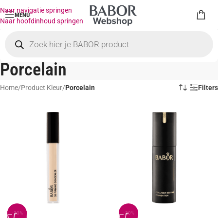
Naar navigatie springen
MENU
Naar hoofdinhoud springen
Porcelain
Home
/
Product Kleur
/
Porcelain
Filters
-20%
-20%