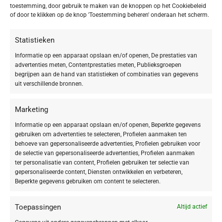
toestemming, door gebruik te maken van de knoppen op het Cookiebeleid
SOORT PRODUCT
of door te klikken op de knop 'Toestemming beheren' onderaan het scherm.
Make-up
3
Statistieken
Informatie op een apparaat opslaan en/of openen, De prestaties van
advertenties meten, Contentprestaties meten, Publieksgroepen
begrijpen aan de hand van statistieken of combinaties van gegevens
SOORT MAKE-UP
uit verschillende bronnen.
Face
3
Marketing
Eye
1
Informatie op een apparaat opslaan en/of openen, Beperkte gegevens
gebruiken om advertenties te selecteren, Profielen aanmaken ten
behoeve van gepersonaliseerde advertenties, Profielen gebruiken voor
de selectie van gepersonaliseerde advertenties, Profielen aanmaken
VEGAN
ter personalisatie van content, Profielen gebruiken ter selectie van
gepersonaliseerde content, Diensten ontwikkelen en verbeteren,
Vegan
3
Beperkte gegevens gebruiken om content te selecteren.
Toepassingen
Altijd actief