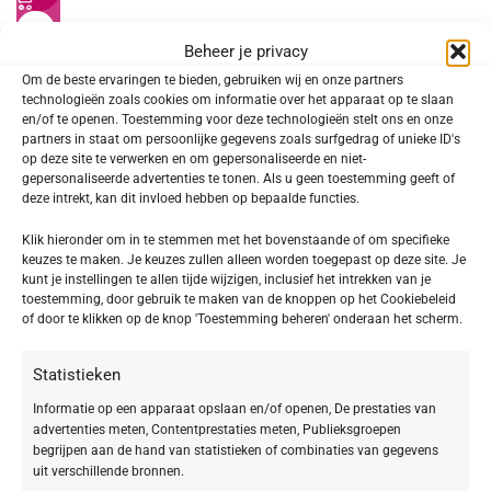
BABOR MAKE UP – LIP MAKE UP
Beheer je privacy
Super Soft Lip Oil 02 juicy red
Om de beste ervaringen te bieden, gebruiken wij en onze partners
technologieën zoals cookies om informatie over het apparaat op te slaan
€
17,52
€
21,90
en/of te openen. Toestemming voor deze technologieën stelt ons en onze
partners in staat om persoonlijke gegevens zoals surfgedrag of unieke ID's
SOORT PRODUCT
op deze site te verwerken en om gepersonaliseerde en niet-
gepersonaliseerde advertenties te tonen. Als u geen toestemming geeft of
Make-up
1
deze intrekt, kan dit invloed hebben op bepaalde functies.
Klik hieronder om in te stemmen met het bovenstaande of om specifieke
keuzes te maken. Je keuzes zullen alleen worden toegepast op deze site. Je
kunt je instellingen te allen tijde wijzigen, inclusief het intrekken van je
SOORT MAKE-UP
toestemming, door gebruik te maken van de knoppen op het Cookiebeleid
of door te klikken op de knop 'Toestemming beheren' onderaan het scherm.
Lip
1
Statistieken
Informatie op een apparaat opslaan en/of openen, De prestaties van
VEGAN
advertenties meten, Contentprestaties meten, Publieksgroepen
begrijpen aan de hand van statistieken of combinaties van gegevens
uit verschillende bronnen.
Vegan
1