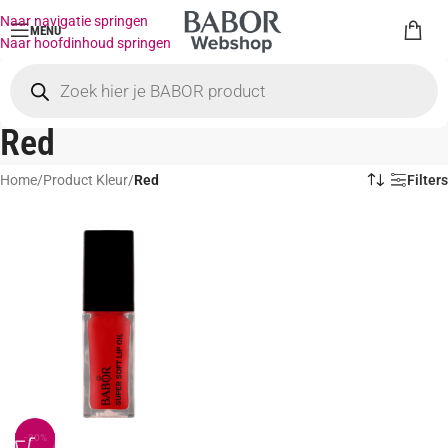
Naar navigatie springen
MENU
Naar hoofdinhoud springen
Red
Home
/
Product Kleur
/
Red
Filters
-20%