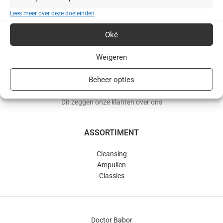
BABOR webshop | schoonheidsinstituut.nl
Lees meer over deze doeleinden
+31(0)85 016 0072
Oké
info@schoonheidsinstituut.nl
Weigeren
KVK: 96875941
Beheer opties
RECENSIES
Dit zeggen onze klanten over ons
ASSORTIMENT
Cleansing
Ampullen
Classics
Doctor Babor