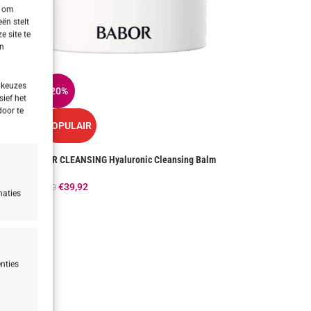
s om
ën stelt
e site te
en
 keuzes
-20%
sief het
door te
POPULAIR
BABOR CLEANSING Hyaluronic Cleansing Balm
€
39,92
€
49,90
naties
nties
n