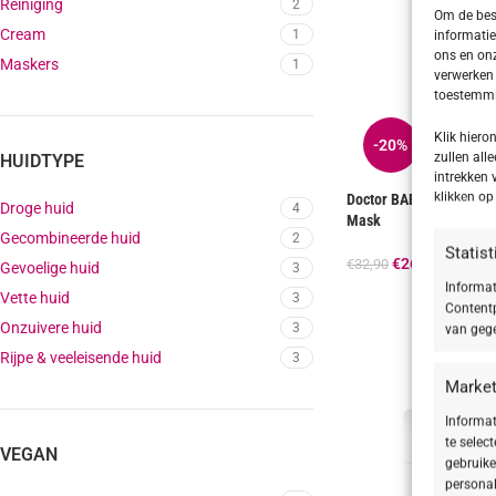
Reiniging
2
Om de best
Cream
1
informatie
ons en onz
Maskers
1
verwerken 
toestemmin
Klik hier
-20%
zullen alle
HUIDTYPE
intrekken 
klikken o
Doctor BABOR MICROBI
Droge huid
4
Mask
Gecombineerde huid
2
Statis
€
26,32
€
32,90
Gevoelige huid
3
Informat
Vette huid
3
Contentp
Onzuivere huid
3
van gege
Rijpe & veeleisende huid
3
Market
Informat
te selec
VEGAN
gebruike
personal