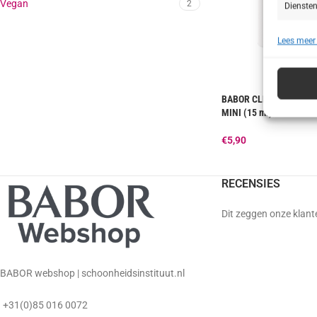
Vegan
2
Diensten
Lees meer
Toepa
Gegeven
Verschil
verzonde
BABOR CLEANSING Hyal
MINI (15 ml)
Zorg d
€
5,90
fouten
Privac
RECENSIES
Dit zeggen onze klant
BABOR webshop | schoonheidsinstituut.nl
+31(0)85 016 0072