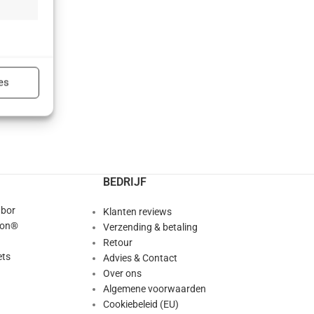
ijd actief
es
ijd actief
BEDRIJF
abor
Klanten reviews
ion®
Verzending & betaling
Retour
ts
Advies & Contact
Over ons
Algemene voorwaarden
Cookiebeleid (EU)