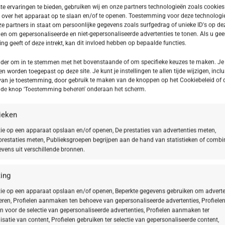
e ervaringen te bieden, gebruiken wij en onze partners technologieën zoals cookie
 over het apparaat op te slaan en/of te openen. Toestemming voor deze technologie
e partners in staat om persoonlijke gegevens zoals surfgedrag of unieke ID's op dez
en om gepersonaliseerde en niet-gepersonaliseerde advertenties te tonen. Als u ge
g geeft of deze intrekt, kan dit invloed hebben op bepaalde functies.
onder om in te stemmen met het bovenstaande of om specifieke keuzes te maken. Je
-20%
en worden toegepast op deze site. Je kunt je instellingen te allen tijde wijzigen, inclu
van je toestemming, door gebruik te maken van de knoppen op het Cookiebeleid of 
p de knop 'Toestemming beheren' onderaan het scherm.
OMIC Renewal Overnight
BABOR SKINOVAGE Classics Argan Cream
€
54,32
€
67,90
tieken
ie op een apparaat opslaan en/of openen, De prestaties van advertenties meten,
restaties meten, Publieksgroepen begrijpen aan de hand van statistieken of combi
vens uit verschillende bronnen.
ing
ie op een apparaat opslaan en/of openen, Beperkte gegevens gebruiken om adverte
teren, Profielen aanmaken ten behoeve van gepersonaliseerde advertenties, Profiele
n voor de selectie van gepersonaliseerde advertenties, Profielen aanmaken ter
isatie van content, Profielen gebruiken ter selectie van gepersonaliseerde content,