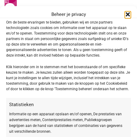
BABOR Multi Vitamin Ampoule Serum
Beheer je privacy
Concentrate
Om de beste ervaringen te bieden, gebruiken wij en onze partners
technologieën zoals cookies om informatie over het apparaat op te slaan
€
23,92
€
29,90
en/of te openen. Toestemming voor deze technologieën stelt ons en onze
partners in staat om persoonlijke gegevens zoals surfgedrag of unieke ID's
TOEPASSING
op deze site te verwerken en om gepersonaliseerde en niet-
gepersonaliseerde advertenties te tonen. Als u geen toestemming geeft of
Gezicht
1
deze intrekt, kan dit invloed hebben op bepaalde functies.
Klik hieronder om in te stemmen met het bovenstaande of om specifieke
keuzes te maken. Je keuzes zullen alleen worden toegepast op deze site. Je
kunt je instellingen te allen tijde wijzigen, inclusief het intrekken van je
SOORT PRODUCT
toestemming, door gebruik te maken van de knoppen op het Cookiebeleid
of door te klikken op de knop 'Toestemming beheren' onderaan het scherm.
Ampullen
1
Statistieken
Informatie op een apparaat opslaan en/of openen, De prestaties van
VEGAN
advertenties meten, Contentprestaties meten, Publieksgroepen
begrijpen aan de hand van statistieken of combinaties van gegevens
uit verschillende bronnen.
Vegan
1