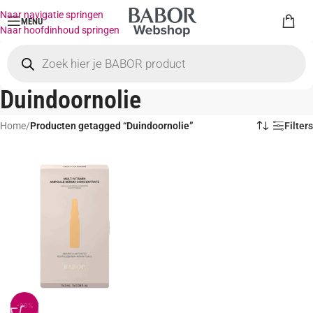
Naar navigatie springen
MENU
Naar hoofdinhoud springen
Duindoornolie
Home
/
Producten getagged “Duindoornolie”
Filters
-20%