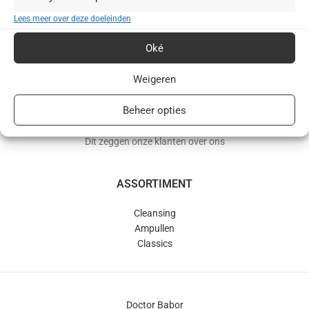
BABOR webshop | schoonheidsinstituut.nl
Lees meer over deze doeleinden
+31(0)85 016 0072
Oké
info@schoonheidsinstituut.nl
Weigeren
KVK: 96875941
Beheer opties
RECENSIES
Dit zeggen onze klanten over ons
ASSORTIMENT
Cleansing
Ampullen
Classics
Doctor Babor