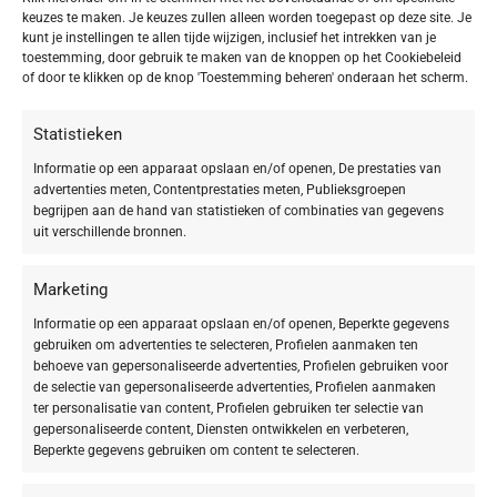
keuzes te maken. Je keuzes zullen alleen worden toegepast op deze site. Je
TOEPASSING
kunt je instellingen te allen tijde wijzigen, inclusief het intrekken van je
toestemming, door gebruik te maken van de knoppen op het Cookiebeleid
of door te klikken op de knop 'Toestemming beheren' onderaan het scherm.
Gezicht
3
Hals en décolleté
2
Statistieken
Informatie op een apparaat opslaan en/of openen, De prestaties van
advertenties meten, Contentprestaties meten, Publieksgroepen
SOORT PRODUCT
begrijpen aan de hand van statistieken of combinaties van gegevens
uit verschillende bronnen.
Reiniging
3
Peeling
1
Marketing
Informatie op een apparaat opslaan en/of openen, Beperkte gegevens
gebruiken om advertenties te selecteren, Profielen aanmaken ten
behoeve van gepersonaliseerde advertenties, Profielen gebruiken voor
HUIDTYPE
de selectie van gepersonaliseerde advertenties, Profielen aanmaken
ter personalisatie van content, Profielen gebruiken ter selectie van
Droge huid
1
gepersonaliseerde content, Diensten ontwikkelen en verbeteren,
Beperkte gegevens gebruiken om content te selecteren.
Vette huid
1
Onzuivere huid
1