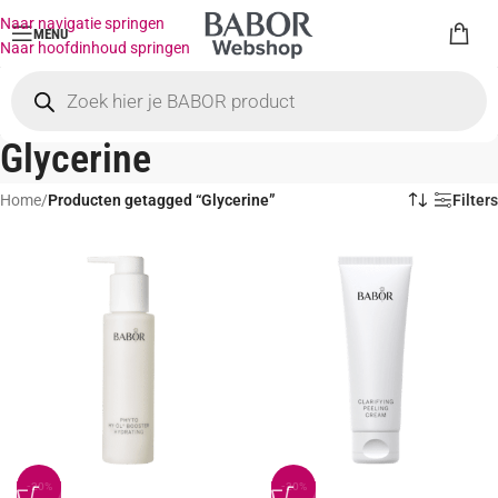
Naar navigatie springen
MENU
Naar hoofdinhoud springen
Glycerine
Home
/
Producten getagged “Glycerine”
Filters
-20%
-20%