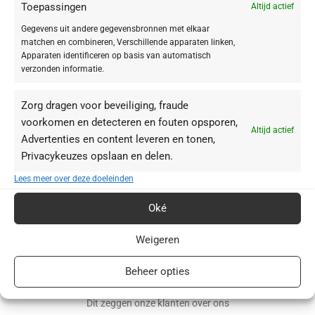
Toepassingen
Altijd actief
Gegevens uit andere gegevensbronnen met elkaar
matchen en combineren, Verschillende apparaten linken,
Apparaten identificeren op basis van automatisch
verzonden informatie.
Zorg dragen voor beveiliging, fraude
voorkomen en detecteren en fouten opsporen,
Altijd actief
Advertenties en content leveren en tonen,
Privacykeuzes opslaan en delen.
BABOR webshop | schoonheidsinstituut.nl
Lees meer over deze doeleinden
+31(0)85 016 0072
Oké
info@schoonheidsinstituut.nl
Weigeren
KVK: 96875941
Beheer opties
RECENSIES
Dit zeggen onze klanten over ons