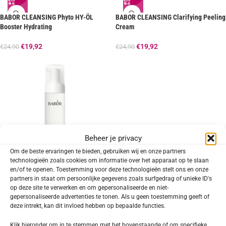
BABOR CLEANSING Phyto HY-ÖL
BABOR CLEANSING Clarifying Peeling
Booster Hydrating
Cream
€
19,92
€
19,92
€
24,90
€
24,90
Beheer je privacy
Om de beste ervaringen te bieden, gebruiken wij en onze partners
technologieën zoals cookies om informatie over het apparaat op te slaan
en/of te openen. Toestemming voor deze technologieën stelt ons en onze
-20%
partners in staat om persoonlijke gegevens zoals surfgedrag of unieke ID's
op deze site te verwerken en om gepersonaliseerde en niet-
BABOR CLEANSING Deep Cleansing
gepersonaliseerde advertenties te tonen. Als u geen toestemming geeft of
Foam
deze intrekt, kan dit invloed hebben op bepaalde functies.
€
23,92
€
29,90
Klik hieronder om in te stemmen met het bovenstaande of om specifieke