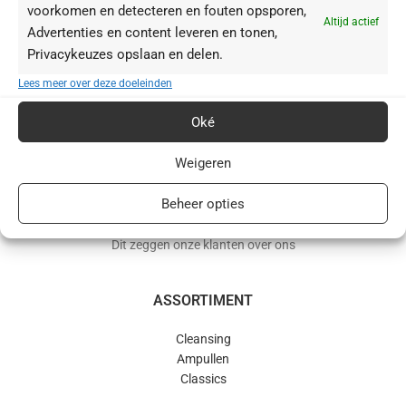
voorkomen en detecteren en fouten opsporen,
Altijd actief
Advertenties en content leveren en tonen,
Privacykeuzes opslaan en delen.
BABOR webshop | schoonheidsinstituut.nl
Lees meer over deze doeleinden
+31(0)85 016 0072
Oké
info@schoonheidsinstituut.nl
Weigeren
KVK: 96875941
Beheer opties
RECENSIES
Dit zeggen onze klanten over ons
ASSORTIMENT
Cleansing
Ampullen
Classics