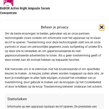
BABOR Active Night Ampoule Serum
Concentrate
€
31,92
€
39,90
Beheer je privacy
TOEPASSING
Om de beste ervaringen te bieden, gebruiken wij en onze partners
technologieën zoals cookies om informatie over het apparaat op te slaan
Gezicht
en/of te openen. Toestemming voor deze technologieën stelt ons en onze
1
partners in staat om persoonlijke gegevens zoals surfgedrag of unieke ID's
op deze site te verwerken en om gepersonaliseerde en niet-
gepersonaliseerde advertenties te tonen. Als u geen toestemming geeft of
deze intrekt, kan dit invloed hebben op bepaalde functies.
SOORT PRODUCT
Klik hieronder om in te stemmen met het bovenstaande of om specifieke
keuzes te maken. Je keuzes zullen alleen worden toegepast op deze site. Je
Ampullen
1
kunt je instellingen te allen tijde wijzigen, inclusief het intrekken van je
toestemming, door gebruik te maken van de knoppen op het Cookiebeleid
of door te klikken op de knop 'Toestemming beheren' onderaan het scherm.
HUIDTYPE
Statistieken
Droge huid
1
Informatie op een apparaat opslaan en/of openen, De prestaties van