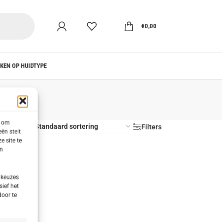
€
0,00
KEN OP HUIDTYPE
s om
s
Filters
ën stelt
e site te
en
 keuzes
sief het
door te