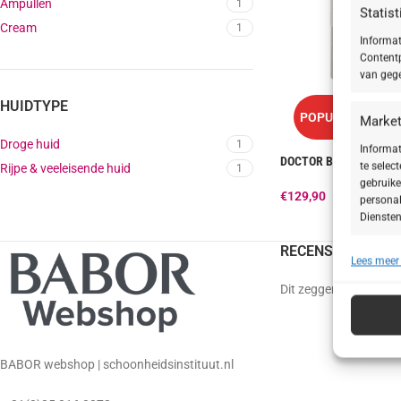
Ampullen
1
Statis
Cream
1
Informat
Contentp
van gege
HUIDTYPE
POPULAIR
Market
Droge huid
1
Informat
DOCTOR BABOR – LIFTIN
te selec
Rijpe & veeleisende huid
1
gebruike
€
129,90
personal
Diensten
RECENSIES
Lees meer
Toepa
Dit zeggen onze klant
Gegeven
Verschil
verzonde
BABOR webshop | schoonheidsinstituut.nl
Zorg d
fouten