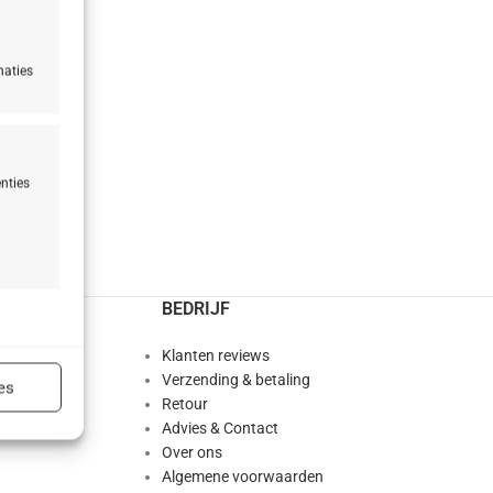
naties
nties
n
BEDRIJF
ijd actief
abor
Klanten reviews
ion®
Verzending & betaling
es
Retour
ts
Advies & Contact
Over ons
Algemene voorwaarden
ijd actief