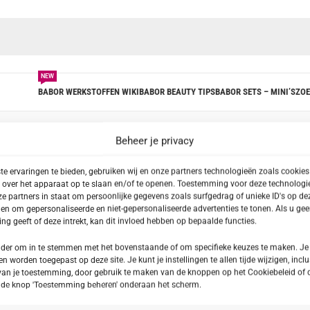
NEW
BABOR WERKSTOFFEN WIKI
BABOR BEAUTY TIPS
BABOR SETS – MINI’S
ZOE
Beheer je privacy
e ervaringen te bieden, gebruiken wij en onze partners technologieën zoals cookie
tagged “SALE”
Toon
Alle
 over het apparaat op te slaan en/of te openen. Toestemming voor deze technologie
e partners in staat om persoonlijke gegevens zoals surfgedrag of unieke ID's op dez
en om gepersonaliseerde en niet-gepersonaliseerde advertenties te tonen. Als u ge
g geeft of deze intrekt, kan dit invloed hebben op bepaalde functies.
onder om in te stemmen met het bovenstaande of om specifieke keuzes te maken. Je
en worden toegepast op deze site. Je kunt je instellingen te allen tijde wijzigen, inclu
van je toestemming, door gebruik te maken van de knoppen op het Cookiebeleid of 
p de knop 'Toestemming beheren' onderaan het scherm.