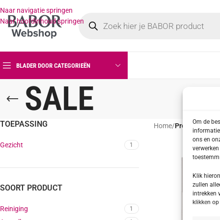
Naar navigatie springen
Naar hoofdinhoud springen
BLADER DOOR CATEGORIEËN
SALE
Om de best
TOEPASSING
Home
/
Producten ge
informatie
ons en onz
Gezicht
1
verwerken 
toestemmin
Klik hier
zullen alle
SOORT PRODUCT
intrekken 
klikken o
Reiniging
1