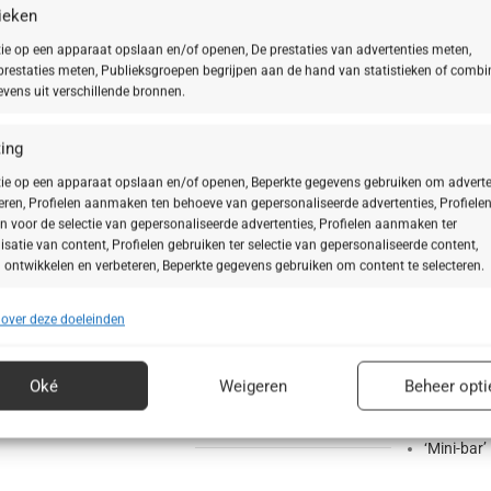
tieken
ie op een apparaat opslaan en/of openen, De prestaties van advertenties meten,
restaties meten, Publieksgroepen begrijpen aan de hand van statistieken of combi
vens uit verschillende bronnen.
ing
ie op een apparaat opslaan en/of openen, Beperkte gegevens gebruiken om adverte
G 70 Anniversary Set
teren, Profielen aanmaken ten behoeve van gepersonaliseerde advertenties, Profiele
n voor de selectie van gepersonaliseerde advertenties, Profielen aanmaken ter
isatie van content, Profielen gebruiken ter selectie van gepersonaliseerde content,
 ontwikkelen en verbeteren, Beperkte gegevens gebruiken om content te selecteren.
ASSORTIMENT
 over deze doeleinden
ssingen
Alt
Doctor B
en over ons
Cleansing
s uit andere gegevensbronnen met elkaar matchen en combineren,
SeaCreat
Ampullen
lende apparaten linken, Apparaten identificeren op basis van automatisch
Oké
Weigeren
Beheer opti
n informatie.
HSR®
Classics
BABOR Se
‘Mini-bar’
ragen voor beveiliging, fraude voorkomen en detecteren en
 opsporen, Advertenties en content leveren en tonen,
Alt