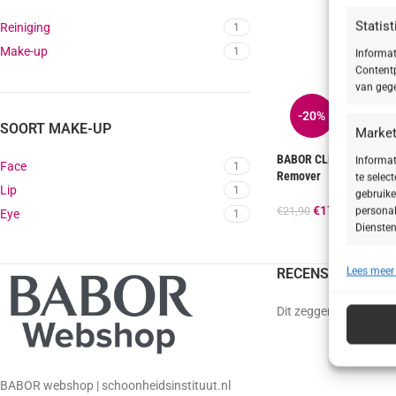
Statis
Reiniging
1
Make-up
1
Informat
Contentp
van gege
-20%
SOORT MAKE-UP
Market
BABOR CLEANSING Eye 
Informat
Face
1
Remover
te selec
Lip
1
gebruike
€
17,52
€
21,90
personal
Eye
1
Diensten
Lees meer
RECENSIES
Toepa
Gegeven
Dit zeggen onze klant
Verschil
verzonde
Zorg d
BABOR webshop | schoonheidsinstituut.nl