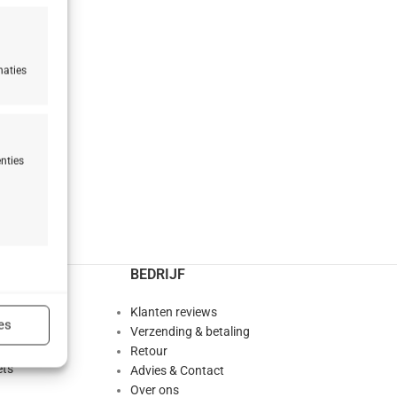
naties
nties
n
BEDRIJF
ijd actief
abor
Klanten reviews
es
ion®
Verzending & betaling
Retour
ts
Advies & Contact
Over ons