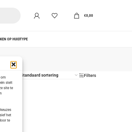
€
0,00
KEN OP HUIDTYPE
s
Filters
s om
ën stelt
e site te
en
 keuzes
sief het
door te