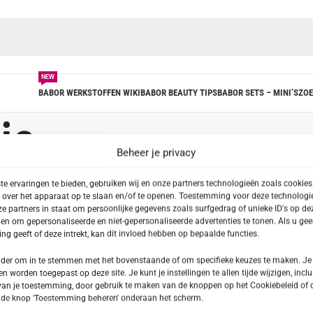
NEW
BABOR WERKSTOFFEN WIKI
BABOR BEAUTY TIPS
BABOR SETS – MINI’S
ZOE
ie
Beheer je privacy
agged “Teunisbloemolie”
Toon
Alle
e ervaringen te bieden, gebruiken wij en onze partners technologieën zoals cookie
 over het apparaat op te slaan en/of te openen. Toestemming voor deze technologie
e partners in staat om persoonlijke gegevens zoals surfgedrag of unieke ID's op dez
en om gepersonaliseerde en niet-gepersonaliseerde advertenties te tonen. Als u ge
g geeft of deze intrekt, kan dit invloed hebben op bepaalde functies.
onder om in te stemmen met het bovenstaande of om specifieke keuzes te maken. Je
en worden toegepast op deze site. Je kunt je instellingen te allen tijde wijzigen, inclu
van je toestemming, door gebruik te maken van de knoppen op het Cookiebeleid of 
p de knop 'Toestemming beheren' onderaan het scherm.