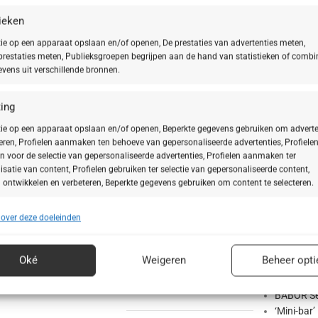
tieken
ie op een apparaat opslaan en/of openen, De prestaties van advertenties meten,
restaties meten, Publieksgroepen begrijpen aan de hand van statistieken of combi
vens uit verschillende bronnen.
ing
& Heavy Make Up
ie op een apparaat opslaan en/of openen, Beperkte gegevens gebruiken om adverte
teren, Profielen aanmaken ten behoeve van gepersonaliseerde advertenties, Profiele
n voor de selectie van gepersonaliseerde advertenties, Profielen aanmaken ter
isatie van content, Profielen gebruiken ter selectie van gepersonaliseerde content,
 ontwikkelen en verbeteren, Beperkte gegevens gebruiken om content te selecteren.
 over deze doeleinden
ssingen
ASSORTIMENT
Alt
s uit andere gegevensbronnen met elkaar matchen en combineren,
Doctor B
en over ons
Cleansing
lende apparaten linken, Apparaten identificeren op basis van automatisch
Oké
Weigeren
Beheer opti
SeaCreat
Ampullen
n informatie.
HSR®
Classics
BABOR Se
ragen voor beveiliging, fraude voorkomen en detecteren en
‘Mini-bar’