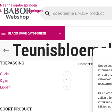
Naar navigatie springen
Naar hoofdinhoud springen
BLADER DOOR CATEGORIEËN
Teunisbloemol
TOEPASSING
Home
/
Producten get
Om de best
informatie
Gezicht
1
ons en onz
verwerken 
Ogen
1
toestemmin
Lippen
1
Klik hier
zullen alle
intrekken 
klikken o
SOORT PRODUCT