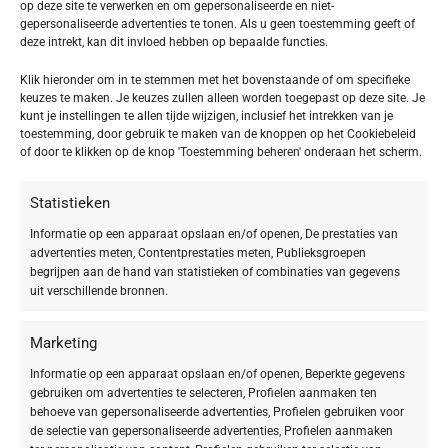
op deze site te verwerken en om gepersonaliseerde en niet-
combineert de kracht van natuurlijke oliën met
gepersonaliseerde advertenties te tonen. Als u geen toestemming geeft of
verzachtende plantenextracten. De
HY-ÖL Cleanser
deze intrekt, kan dit invloed hebben op bepaalde functies.
en de
Phyto HY-ÖL® Booster Calming
werken
Klik hieronder om in te stemmen met het bovenstaande of om specifieke
keuzes te maken. Je keuzes zullen alleen worden toegepast op deze site. Je
samen om je huid intensief te reinigen zonder haar
kunt je instellingen te allen tijde wijzigen, inclusief het intrekken van je
te irriteren.
toestemming, door gebruik te maken van de knoppen op het Cookiebeleid
of door te klikken op de knop 'Toestemming beheren' onderaan het scherm.
Wat deze reiniging zo bijzonder maakt, is de unieke 2-fasen methode die
Statistieken
de huidbarrière intact houdt en het microbioom ondersteunt:
Informatie op een apparaat opslaan en/of openen, De prestaties van
HY-ÖL Cleanser
:
Een hydrofiele mix van soja-, sesam- en aardnootolie
advertenties meten, Contentprestaties meten, Publieksgroepen
die vuil, make-up en overtollig talg moeiteloos oplost.
begrijpen aan de hand van statistieken of combinaties van gegevens
Phyto Booster Calming
:
Een gerichte toevoeging die je huid al tijdens het
uit verschillende bronnen.
reinigen kalmeert, verzorgt en voorbereidt op de volgende stappen in je
routine.
Marketing
De voordelen voor jouw huid
Informatie op een apparaat opslaan en/of openen, Beperkte gegevens
gebruiken om advertenties te selecteren, Profielen aanmaken ten
Diepgaand & Zacht:
Werkt als een ‘vuilmagneet’ dankzij het natuurlijke
behoeve van gepersonaliseerde advertenties, Profielen gebruiken voor
Quillaja-extract, zonder de natuurlijke vetlaag van je huid aan te tasten.
de selectie van gepersonaliseerde advertenties, Profielen aanmaken
Onmiddellijke Kalmering:
Geselecteerde biologische extracten van