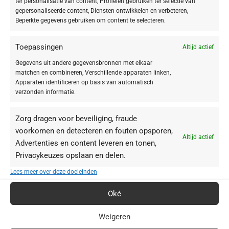
ter personalisatie van content, Profielen gebruiken ter selectie van
kamille, valkruid (arnica) en calendula brengen de gevoelige huid direct
gepersonaliseerde content, Diensten ontwikkelen en verbeteren,
tot rust.
Beperkte gegevens gebruiken om content te selecteren.
Herstel & Bescherming:
Vitamine E en bisabolol ondersteunen de
huidbarrière, terwijl moringa-zaadextract beschermt tegen schadelijke
Toepassingen
Altijd actief
invloeden van buitenaf.
Gegevens uit andere gegevensbronnen met elkaar
Stralend Resultaat:
Je huid ziet er na gebruik rozig fris, egaal en perfect
matchen en combineren, Verschillende apparaten linken,
gebalanceerd uit.
Apparaten identificeren op basis van automatisch
Belangrijkste ingrediënten
verzonden informatie.
Natuurlijke Oliën:
Soja, sesamzaad en aardnoot voor een zijdezachte
Zorg dragen voor beveiliging, fraude
reiniging.
voorkomen en detecteren en fouten opsporen,
Kamille & Calendula:
Bekend om hun sterk kalmerende en verzachtende
Altijd actief
Advertenties en content leveren en tonen,
eigenschappen.
Privacykeuzes opslaan en delen.
Valkruid (Arnica):
Helpt je huid te ontspannen en te herstellen.
Quillaja-extract:
Een natuurlijke reiniger die vuil diep uit de poriën trekt.
Lees meer over deze doeleinden
Toepassing:
Oké
Breng 4 pompjes HY-ÖL aan op de droge huid en masseer zachtjes in.
Voeg 2 pompjes Phyto Booster toe, masseer verder in, bevochtig de
Weigeren
vingertoppen met water en emulgeer tot een melkachtige textuur. Spoel