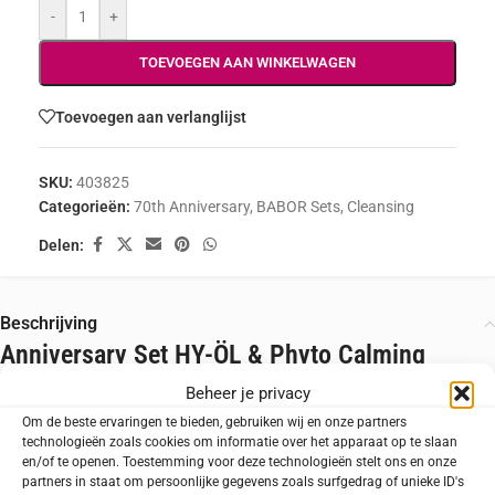
-
+
TOEVOEGEN AAN WINKELWAGEN
Toevoegen aan verlanglijst
SKU:
403825
Categorieën:
70th Anniversary
,
BABOR Sets
,
Cleansing
Delen:
Beschrijving
Anniversary Set HY-ÖL & Phyto Calming
Beheer je privacy
Ervaar de legendarische 2-fasen reiniging van
Om de beste ervaringen te bieden, gebruiken wij en onze partners
BABOR, nu in een speciale Anniversary Set voor de
technologieën zoals cookies om informatie over het apparaat op te slaan
en/of te openen. Toestemming voor deze technologieën stelt ons en onze
gevoelige huid. Dit bekroonde ‘dreamteam’
partners in staat om persoonlijke gegevens zoals surfgedrag of unieke ID's