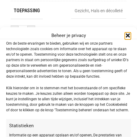
TOEPASSING
Gezicht
,
Hals en décolleté
-
+
Beheer je privacy
Om de beste ervaringen te bieden, gebruiken wij en onze partners
TOEVOEGEN AAN WINKELWAGEN
technologieën zoals cookies om informatie over het apparaat op te slaan
en/of te openen. Toestemming voor deze technologieën stelt ons en onze
Toevoegen aan verlanglijst
partners in staat om persoonlijke gegevens zoals surfgedrag of unieke ID's
op deze site te verwerken en om gepersonaliseerde en niet-
gepersonaliseerde advertenties te tonen. Als u geen toestemming geeft of
deze intrekt, kan dit invloed hebben op bepaalde functies.
SKU:
401679
Categorie:
Cleansing
Klik hieronder om in te stemmen met het bovenstaande of om specifieke
keuzes te maken. Je keuzes zullen alleen worden toegepast op deze site. Je
Delen:
kunt je instellingen te allen tijde wijzigen, inclusief het intrekken van je
toestemming, door gebruik te maken van de knoppen op het Cookiebeleid
of door te klikken op de knop 'Toestemming beheren' onderaan het scherm.
Beschrijving
Soothing Rose Toner
Statistieken
Informatie op een apparaat opslaan en/of openen, De prestaties van