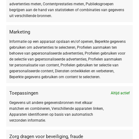
Tonificerend gezichtswater zonder alcohol, voor
advertenties meten, Contentprestaties meten, Publieksgroepen
begrijpen aan de hand van statistieken of combinaties van gegevens
alle huidtypes – zelfs voor je gevoelige huid.
uit verschillende bronnen.
De milde formule met weldadige rozengeur ondersteunt een evenwichtig
Marketing
microbioom.
Informatie op een apparaat opslaan en/of openen, Beperkte gegevens
gebruiken om advertenties te selecteren, Profielen aanmaken ten
Een damastroos-extract ondersteunt de bescherming van je huid tegen
behoeve van gepersonaliseerde advertenties, Profielen gebruiken voor
stress, terwijl een eiwittenextract uit moringa-zaad je huid tegen
de selectie van gepersonaliseerde advertenties, Profielen aanmaken
schadelijke omgevingsfactoren beschermt. De provitamine B5 in dit
ter personalisatie van content, Profielen gebruiken ter selectie van
product kalmeert je huid.
gepersonaliseerde content, Diensten ontwikkelen en verbeteren,
Beperkte gegevens gebruiken om content te selecteren.
Zorgt voor een stralendere teint die er uitgerust uitziet,
alsmede voor een gelijkmatigere huidskleur. Je huid kan de
Toepassingen
Altijd actief
daarna aangebrachte verzorgingsproducten optimaal
Gegevens uit andere gegevensbronnen met elkaar
opnemen.
matchen en combineren, Verschillende apparaten linken,
Apparaten identificeren op basis van automatisch
Toepassing:
verzonden informatie.
Na de reiniging en/of peeling op een wattenschijfje aanbrengen en
Zorg dragen voor beveiliging, fraude
zachtjes over gezicht, hals en decolleté vegen. Laat het kort intrekken en