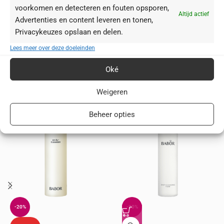
voorkomen en detecteren en fouten opsporen,
vervolg met je gebruikelijke huidverzorgingsproducten.
Altijd actief
Advertenties en content leveren en tonen,
Privacykeuzes opslaan en delen.
INGREDIËNTEN
Lees meer over deze doeleinden
Oké
Je zou ook kunnen houden van …
Weigeren
Beheer opties
-20%
-20%