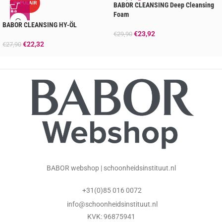
POPULAIR
BABOR CLEANSING Deep Cleansing
Foam
BABOR CLEANSING HY-ÖL
€
23,92
€
29,90
€
22,32
€
27,90
BABOR webshop | schoonheidsinstituut.nl
+31(0)85 016 0072
info@schoonheidsinstituut.nl
KVK: 96875941