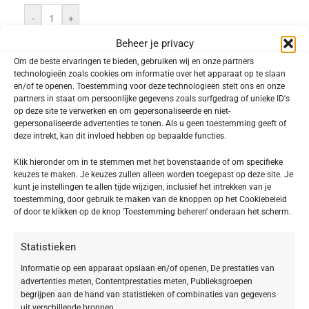
-
+
Beheer je privacy
TOEVOEGEN AAN WINKELWAGEN
Om de beste ervaringen te bieden, gebruiken wij en onze partners
technologieën zoals cookies om informatie over het apparaat op te slaan
Toevoegen aan verlanglijst
en/of te openen. Toestemming voor deze technologieën stelt ons en onze
partners in staat om persoonlijke gegevens zoals surfgedrag of unieke ID's
op deze site te verwerken en om gepersonaliseerde en niet-
SKU:
490203
gepersonaliseerde advertenties te tonen. Als u geen toestemming geeft of
deze intrekt, kan dit invloed hebben op bepaalde functies.
Categorie:
SeaCreation®
Delen:
Klik hieronder om in te stemmen met het bovenstaande of om specifieke
keuzes te maken. Je keuzes zullen alleen worden toegepast op deze site. Je
kunt je instellingen te allen tijde wijzigen, inclusief het intrekken van je
toestemming, door gebruik te maken van de knoppen op het Cookiebeleid
Beschrijving
of door te klikken op de knop 'Toestemming beheren' onderaan het scherm.
BABOR SeaCreation THE SERUM
Statistieken
Het luxueuze anti-aging werkstofconcentraat voor
Informatie op een apparaat opslaan en/of openen, De prestaties van
advertenties meten, Contentprestaties meten, Publieksgroepen
elke huid.
begrijpen aan de hand van statistieken of combinaties van gegevens
uit verschillende bronnen.