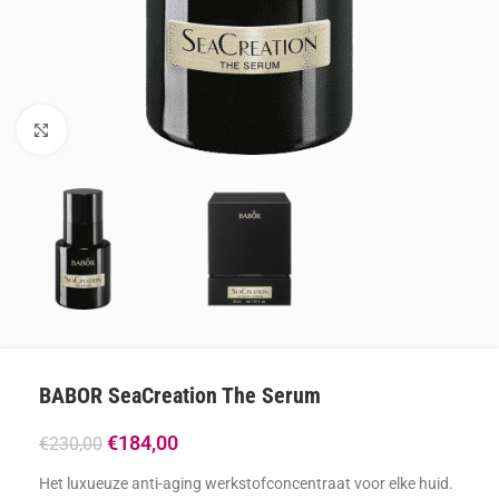
Klik om te vergroten
BABOR SeaCreation The Serum
€
184,00
€
230,00
Het luxueuze anti-aging werkstofconcentraat voor elke huid.