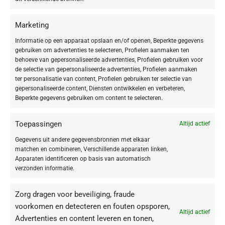
SeaCreation biedt bescherming tegen vroegtijdige huidveroudering,
ondersteunt de anti-aging huidfuncties en reduceert aanwezige
Marketing
verouderingsverschijnselen. Je huid ziet er steviger, gladder en jeugdig
fris uit.
Informatie op een apparaat opslaan en/of openen, Beperkte gegevens
gebruiken om advertenties te selecteren, Profielen aanmaken ten
behoeve van gepersonaliseerde advertenties, Profielen gebruiken voor
De oorsprong van echte schoonheid ligt in de diepte van de zeeën. De
de selectie van gepersonaliseerde advertenties, Profielen aanmaken
BABOR laboratoria zijn een stuk dichterbij dit eeuwenlang bewaard
ter personalisatie van content, Profielen gebruiken ter selectie van
geheim gekomen. Een drieklank bestaande uit de intelligente
gepersonaliseerde content, Diensten ontwikkelen en verbeteren,
antirimpelwerkstof MicroAlgae AP, verenigd met het effectieve anti-aging
Beperkte gegevens gebruiken om content te selecteren.
proteïne glycocéane GP3 en het energetiserende BABOR thermophilus
maakt SeaCreation THE SERUM tot het meesterwerk van uitgebreide
Toepassingen
Altijd actief
anti-aging werking. De celenergie van je huid neemt toe en oxidatieve
huidstress wordt tegengegaan.
Gegevens uit andere gegevensbronnen met elkaar
matchen en combineren, Verschillende apparaten linken,
Apparaten identificeren op basis van automatisch
Toepassing:
in de ochtend en/of `s avonds voor de verzorgingscrème op
verzonden informatie.
het gereinigde gezicht, je hals en het decolleté aanbrengen en met vlakke
handen door zachte druk in je huid verwerken.
Zorg dragen voor beveiliging, fraude
Suggestie:
Voor maximale resultaten gebruikt u aansluitend
voorkomen en detecteren en fouten opsporen,
Altijd actief
SeaCreation
THE CREAM
of
THE CREAM RICH.
Advertenties en content leveren en tonen,