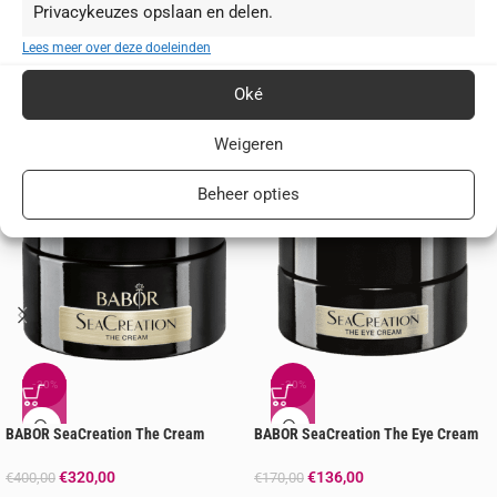
Privacykeuzes opslaan en delen.
Lees meer over deze doeleinden
Oké
Je zou ook kunnen houden van …
Weigeren
Beheer opties
-20%
-20%
BABOR SeaCreation The Cream
BABOR SeaCreation The Eye Cream
€
320,00
€
136,00
€
400,00
€
170,00