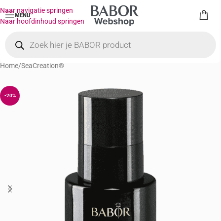
Naar navigatie springen
MENU
Naar hoofdinhoud springen
Home
/
SeaCreation®
-20%