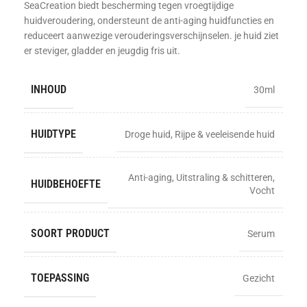
SeaCreation biedt bescherming tegen vroegtijdige
huidveroudering, ondersteunt de anti-aging huidfuncties en
reduceert aanwezige verouderingsverschijnselen. je huid ziet
er steviger, gladder en jeugdig fris uit.
INHOUD
30ml
HUIDTYPE
Droge huid
,
Rijpe & veeleisende huid
Anti-aging
,
Uitstraling & schitteren
,
HUIDBEHOEFTE
Vocht
SOORT PRODUCT
Serum
TOEPASSING
Gezicht