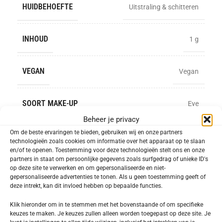
HUIDBEHOEFTE
Uitstraling & schitteren
INHOUD
1 g
VEGAN
Vegan
SOORT MAKE-UP
Eye
Beheer je privacy
Om de beste ervaringen te bieden, gebruiken wij en onze partners
-
+
technologieën zoals cookies om informatie over het apparaat op te slaan
en/of te openen. Toestemming voor deze technologieën stelt ons en onze
TOEVOEGEN AAN WINKELWAGEN
partners in staat om persoonlijke gegevens zoals surfgedrag of unieke ID's
op deze site te verwerken en om gepersonaliseerde en niet-
gepersonaliseerde advertenties te tonen. Als u geen toestemming geeft of
Toevoegen aan verlanglijst
deze intrekt, kan dit invloed hebben op bepaalde functies.
Klik hieronder om in te stemmen met het bovenstaande of om specifieke
SKU:
632101
keuzes te maken. Je keuzes zullen alleen worden toegepast op deze site. Je