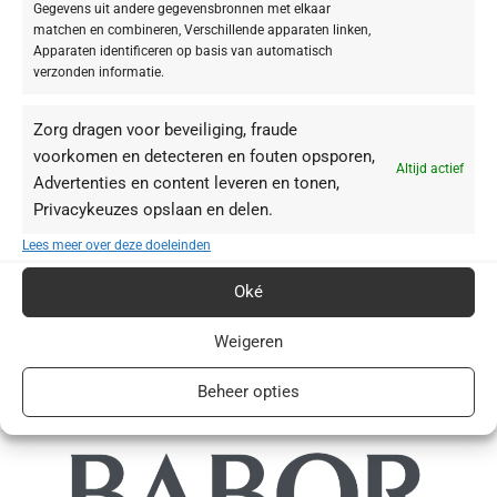
perfecte kleurafgifte en -intensiteit
is
achteraf bijtekenen niet nodig
.
Gegevens uit andere gegevensbronnen met elkaar
matchen en combineren, Verschillende apparaten linken,
Apparaten identificeren op basis van automatisch
Toepassing
verzonden informatie.
Teken met het Eye Contour Pencil de onderste ooglijn vanaf de buitenste
naar de binnenste ooghoek. Verleng daarbij de buitenste ooghoek om de
Zorg dragen voor beveiliging, fraude
ogen meer contour te geven.
voorkomen en detecteren en fouten opsporen,
Altijd actief
Teken vervolgens de bovenste ooglijn ook vanuit de buitenste hoek
Advertenties en content leveren en tonen,
(aansluitend op de verlengde ooghoek) naar binnen toe boven de
Privacykeuzes opslaan en delen.
wimperlijn. Het applicatorsponsje aan het uiteinde van het potlood is
Lees meer over deze doeleinden
geschikt om de ooglijn zacht te vervagen of corrigeren.
Zo nodig bijslijpen met een make-up-puntenslijper.
Oké
Weigeren
Beheer opties