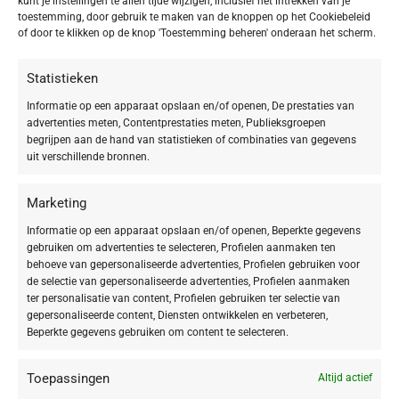
kunt je instellingen te allen tijde wijzigen, inclusief het intrekken van je
Categorieën:
Eye Make-up
,
SKINCARE Make-up
toestemming, door gebruik te maken van de knoppen op het Cookiebeleid
Delen:
of door te klikken op de knop 'Toestemming beheren' onderaan het scherm.
Statistieken
Beschrijving
Informatie op een apparaat opslaan en/of openen, De prestaties van
Eye Contour Pencil 01 black
advertenties meten, Contentprestaties meten, Publieksgroepen
begrijpen aan de hand van statistieken of combinaties van gegevens
uit verschillende bronnen.
Deze BABOR Eye Contour Pencil is een longlasting
oogcontourpotlood voor het benadrukken van de
Marketing
oogopslag.
Informatie op een apparaat opslaan en/of openen, Beperkte gegevens
In 4 kleuren verkrijgbaar.
gebruiken om advertenties te selecteren, Profielen aanmaken ten
behoeve van gepersonaliseerde advertenties, Profielen gebruiken voor
de selectie van gepersonaliseerde advertenties, Profielen aanmaken
Het
Eye Contour Pencil
omrandt, definieert en beschaduwt
het oog met
ter personalisatie van content, Profielen gebruiken ter selectie van
een
intense kleur en perfecte finish
.
gepersonaliseerde content, Diensten ontwikkelen en verbeteren,
Beperkte gegevens gebruiken om content te selecteren.
Met verzorgende avocado-olie en vitamine C.
Toepassingen
Altijd actief
Het Eye Contour Pencil is heel
eenvoudig aan te brengen
. Door zijn