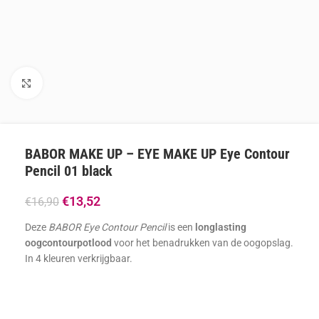
Klik om te vergroten
BABOR MAKE UP – EYE MAKE UP Eye Contour
Pencil 01 black
€
13,52
€
16,90
Deze
BABOR Eye Contour Pencil
is een
longlasting
oogcontourpotlood
voor het benadrukken van de oogopslag.
In 4 kleuren verkrijgbaar.