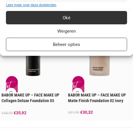
Je zou ook kunnen houden van …
Lees meer over deze doeleinden
Oké
Weigeren
Beheer opties
-20%
-20%
BABOR MAKE UP – FACE MAKE UP
BABOR MAKE UP – FACE MAKE UP
Collagen Deluxe Foundation 03
Matte Finish Foundation 02 ivory
natural
€
30,32
€
37,90
€
35,92
€
44,90