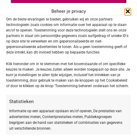
Beheer je privacy
Toevoegen aan verlanglijst
Om de beste ervaringen te bieden, gebruiken wij en onze partners
technologieën zoals cookies om informatie over het apparaat op te slaan
SKU:
647002
en/of te openen. Toestemming voor deze technologieën stelt ons en onze
partners in staat om persoonlijke gegevens zoals surfgedrag of unieke ID's
Categorieën:
SKINCARE Make-up
,
Tinted Hydra Moisturizer
op deze site te verwerken en om gepersonaliseerde en niet-
gepersonaliseerde advertenties te tonen. Als u geen toestemming geeft of
Delen:
deze intrekt, kan dit invloed hebben op bepaalde functies.
Klik hieronder om in te stemmen met het bovenstaande of om specifieke
Beschrijving
keuzes te maken. Je keuzes zullen alleen worden toegepast op deze site. Je
kunt je instellingen te allen tijde wijzigen, inclusief het intrekken van je
Tinted Hydra Moisturizer 02 natural
toestemming, door gebruik te maken van de knoppen op het Cookiebeleid
of door te klikken op de knop 'Toestemming beheren' onderaan het scherm.
Deze BABOR Tinted Hydra Moisturizer is perfect
Statistieken
voor een licht getinte, natuurlijk frisse look.
Daarnaast een intense hydratatie voor een
Informatie op een apparaat opslaan en/of openen, De prestaties van
advertenties meten, Contentprestaties meten, Publieksgroepen
stralende, meer egale huid. In 3 kleuren
begrijpen aan de hand van statistieken of combinaties van gegevens
uit verschillende bronnen.
verkrijgbaar. Verzorging en make-up in één!