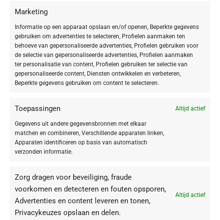
Marketing
De zacht getinte, hydraterende verzorging prijkt met een
crème-achtige
textuur en lichte dekking
.
Informatie op een apparaat opslaan en/of openen, Beperkte gegevens
gebruiken om advertenties te selecteren, Profielen aanmaken ten
Make-up met verzorgende power uit de Hydra Plus ampullen!
behoeve van gepersonaliseerde advertenties, Profielen gebruiken voor
de selectie van gepersonaliseerde advertenties, Profielen aanmaken
Perfect voor een vochtarme, droge huid.
ter personalisatie van content, Profielen gebruiken ter selectie van
gepersonaliseerde content, Diensten ontwikkelen en verbeteren,
BABOR focust zich nu meer op Make-up met een verzorgende factor,
Beperkte gegevens gebruiken om content te selecteren.
SCINCARE MAKE-UP. Dit BABOR product is bijvoorbeeld ook
perfect
voor een vochtarme, droge huid
. Dit komt door de werkstoffen uit de
Toepassingen
Altijd actief
Hydra Plus-ampul.
Gegevens uit andere gegevensbronnen met elkaar
Toepassing
matchen en combineren, Verschillende apparaten linken,
Apparaten identificeren op basis van automatisch
verzonden informatie.
Met een make-up-penseel, sponsje of met de vingers vanuit het midden
van het gezicht naar buiten toe aanbrengen. Aan de buitenste randen
(haarlijn, kaaklijn) zorgvuldig uitvegen.
Zorg dragen voor beveiliging, fraude
voorkomen en detecteren en fouten opsporen,
Altijd actief
Advertenties en content leveren en tonen,
Privacykeuzes opslaan en delen.