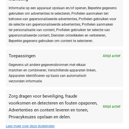
Deze
BABOR Lipstick
is
perfect voor gladde en vollere ogende lippen
Informatie op een apparaat opslaan en/of openen, Beperkte gegevens
met een
prachtige optimale kleurfinish
. De
sterk gepigmenteerde, rijke
gebruiken om advertenties te selecteren, Profielen aanmaken ten
formule
zorgt voor
intensieve kleurafgifte
vanaf de eerste keer
behoeve van gepersonaliseerde advertenties, Profielen gebruiken voor
aanbrengen. Je lippen krijgen een
stralende finish
.
de selectie van gepersonaliseerde advertenties, Profielen aanmaken
ter personalisatie van content, Profielen gebruiken ter selectie van
Met vochtinbrengende mangoboter, ultiem plumping- en anti-
gepersonaliseerde content, Diensten ontwikkelen en verbeteren,
Beperkte gegevens gebruiken om content te selecteren.
rimpeleffect.
Toepassing
Toepassingen
Altijd actief
Gegevens uit andere gegevensbronnen met elkaar
De lippenstift vanuit het midden richting de mondhoeken aanbrengen.
matchen en combineren, Verschillende apparaten linken,
Afhankelijk van de gewenste look, met een bijpassende lipliner de
Apparaten identificeren op basis van automatisch
binnenste lipcontouren of met een Line Correcting Pencil de buitenste
verzonden informatie.
lipcontouren overtrekken.
Zorg dragen voor beveiliging, fraude
voorkomen en detecteren en fouten opsporen,
Altijd actief
Advertenties en content leveren en tonen,
Privacykeuzes opslaan en delen.
Je zou ook kunnen houden van …
Lees meer over deze doeleinden