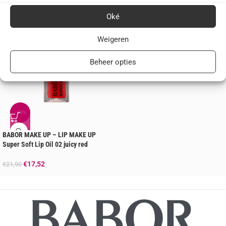
Oké
Weigeren
Beheer opties
-20%
BABOR MAKE UP – LIP MAKE UP
Super Soft Lip Oil 02 juicy red
€
17,52
€
21,90