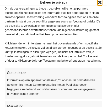
Beheer je privacy
TOEVOEGEN AAN WINKELWAGEN
Om de beste ervaringen te bieden, gebruiken wij en onze partners
technologieën zoals cookies om informatie over het apparaat op te slaan
Toevoegen aan verlanglijst
en/of te openen. Toestemming voor deze technologieën stelt ons en onze
partners in staat om persoonlijke gegevens zoals surfgedrag of unieke ID's
op deze site te verwerken en om gepersonaliseerde en niet-
SKU:
601404
gepersonaliseerde advertenties te tonen. Als u geen toestemming geeft of
Categorieën:
Lip Make-up
,
SKINCARE Make-up
deze intrekt, kan dit invloed hebben op bepaalde functies.
Delen:
Klik hieronder om in te stemmen met het bovenstaande of om specifieke
keuzes te maken. Je keuzes zullen alleen worden toegepast op deze site. Je
kunt je instellingen te allen tijde wijzigen, inclusief het intrekken van je
toestemming, door gebruik te maken van de knoppen op het Cookiebeleid
Beschrijving
of door te klikken op de knop 'Toestemming beheren' onderaan het scherm.
Creamy Lipstick 04 nude rose
Statistieken
Deze BABOR Creamy Lipstick is een crème-achtige,
Informatie op een apparaat opslaan en/of openen, De prestaties van
vochtinbrengende lippenstift met intensief
advertenties meten, Contentprestaties meten, Publieksgroepen
begrijpen aan de hand van statistieken of combinaties van gegevens
verzorgende textuur voor langdurig stralende
uit verschillende bronnen.
lippen. In 10 kleuren.
Marketing