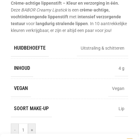
Crème-achtige lippenstift – Kleur en verzorging in één.
Deze
BABOR Creamy Lipstick
is een
crème-achtige,
vochtinbrengende lippenstift
met
intensief verzorgende
textuur
voor
langdurig stralende lippen
. In 10 aantrekkelijke
kleuren verkrijgbaar, er zijn er altijd een paar voor jou!
HUIDBEHOEFTE
Uitstraling & schitteren
INHOUD
4 g
VEGAN
Vegan
SOORT MAKE-UP
Lip
-
+