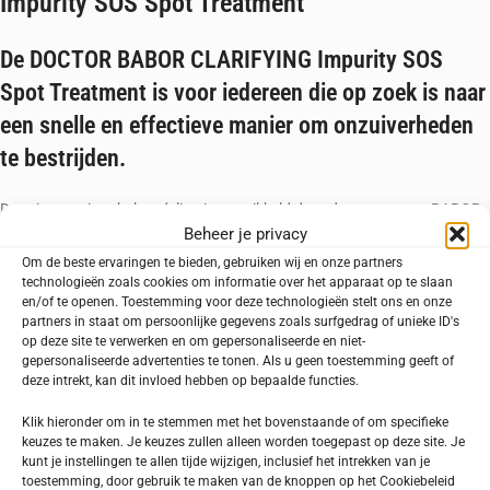
Impurity SOS Spot Treatment
De DOCTOR BABOR CLARIFYING Impurity SOS
Spot Treatment is voor iedereen die op zoek is naar
een snelle en effectieve manier om onzuiverheden
te bestrijden.
Deze innovatieve behandeling is ontwikkeld door de experts van BABOR
Beheer je privacy
en maakt gebruik van een uiterst effectief 5,8% Zinc Ictasol Succinic Acid
BHA-complex, dat onzuiverheden doelgericht en snel aanpakt voor een
Om de beste ervaringen te bieden, gebruiken wij en onze partners
gelijkmatigere huid.
technologieën zoals cookies om informatie over het apparaat op te slaan
en/of te openen. Toestemming voor deze technologieën stelt ons en onze
partners in staat om persoonlijke gegevens zoals surfgedrag of unieke ID's
Waarom kiezen voor DOCTOR BABOR CLARIFYING Impurity SOS Spot
op deze site te verwerken en om gepersonaliseerde en niet-
Treatment?
gepersonaliseerde advertenties te tonen. Als u geen toestemming geeft of
deze intrekt, kan dit invloed hebben op bepaalde functies.
Doelgerichte Onzuiverhedenbestrijding
: De unieke combinatie van
ingrediënten in dit product, waaronder zink en salicylzuur, werkt diep in
Klik hieronder om in te stemmen met het bovenstaande of om specifieke
keuzes te maken. Je keuzes zullen alleen worden toegepast op deze site. Je
de poriën om puistjes te verminderen en toekomstige uitbraken te
kunt je instellingen te allen tijde wijzigen, inclusief het intrekken van je
voorkomen.
toestemming, door gebruik te maken van de knoppen op het Cookiebeleid