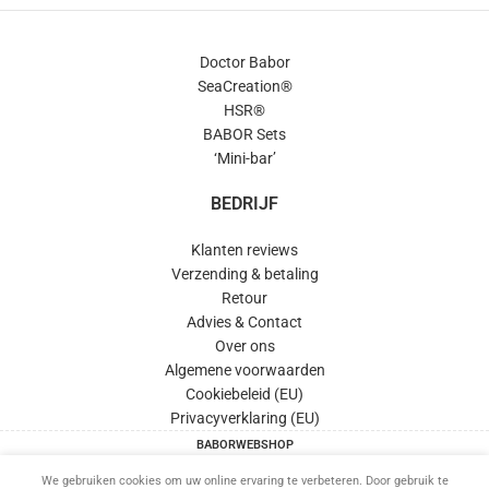
Doctor Babor
SeaCreation®
HSR®
BABOR Sets
‘Mini-bar’
BEDRIJF
Klanten reviews
Verzending & betaling
Retour
Advies & Contact
Over ons
Algemene voorwaarden
Cookiebeleid (EU)
Privacyverklaring (EU)
BABORWEBSHOP
This site is protected by reCAPTCHA and the Google
Privacy Policy
and
Terms of Service
apply.
We gebruiken cookies om uw online ervaring te verbeteren. Door gebruik te