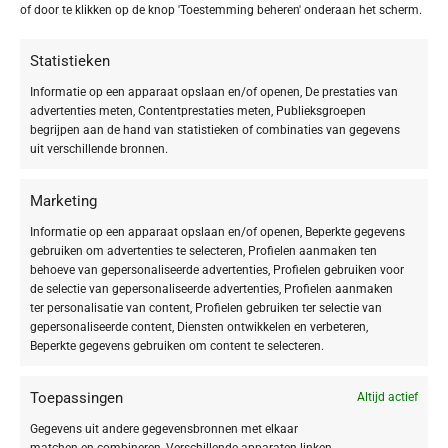
Snelle Resultaten
: Zie en voel de verbetering vanaf de eerste
of door te klikken op de knop 'Toestemming beheren' onderaan het scherm.
toepassing. De gel vermindert snel roodheid en zwelling, waardoor jouw
huid er egaler en helderder uitziet.
Statistieken
Antibacteriële en Ontstekingsremmende Werking
: De antibacteriële
eigenschappen van zink en gesulfoneerde leisteenolie helpen
Informatie op een apparaat opslaan en/of openen, De prestaties van
advertenties meten, Contentprestaties meten, Publieksgroepen
onzuiverheden te bestrijden en je huid te kalmeren. Barnsteenzuur en
begrijpen aan de hand van statistieken of combinaties van gegevens
salicylzuur werken daarnaast ontstekingsremmend en huidherstellend.
uit verschillende bronnen.
Geavanceerde Huidverzorging
: Het exclusieve BIOGEN PLANT
EXTRACT van DOCTOR BABOR stimuleert je huideigen processen,
Marketing
bevordert de regeneratie en beschermt tegen schadelijke milieu-
invloeden. Deze krachtige combinatie van plantenextracten zorgt voor
Informatie op een apparaat opslaan en/of openen, Beperkte gegevens
een vitalere en stevigere huid.
gebruiken om advertenties te selecteren, Profielen aanmaken ten
Vrij van Onnodige Ingrediënten
: Deze 100% veganistische formule is vrij
behoeve van gepersonaliseerde advertenties, Profielen gebruiken voor
van siliconen, parabenen, minerale oliën, PEG’s, microplastics en andere
de selectie van gepersonaliseerde advertenties, Profielen aanmaken
ter personalisatie van content, Profielen gebruiken ter selectie van
onnodige stoffen, waardoor het geschikt is voor zelfs de meest gevoelige
gepersonaliseerde content, Diensten ontwikkelen en verbeteren,
huidtypes.
Beperkte gegevens gebruiken om content te selecteren.
Gebruiksvriendelijke Formule
Toepassingen
De lichte, gelachtige textuur trekt snel in je huid, waardoor deze ideaal is
Altijd actief
voor zowel jouw ochtend- als avondroutine. Je kunt het product
Gegevens uit andere gegevensbronnen met elkaar
gemakkelijk en nauwkeurig aanbrengen op zowel opkomende als
matchen en combineren, Verschillende apparaten linken,