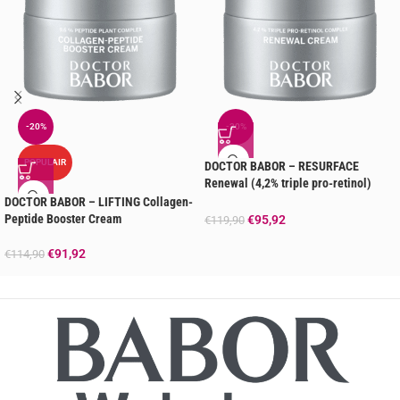
-20%
-20%
POPULAIR
DOCTOR BABOR – RESURFACE
Renewal (4,2% triple pro-retinol)
Cream
DOCTOR BABOR – LIFTING Collagen-
Peptide Booster Cream
€
95,92
€
119,90
€
91,92
€
114,90