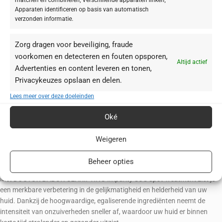
bestaande onzuiverheden. Dankzij de snelle opname kan het product
Apparaten identificeren op basis van automatisch
ook onder make-up worden gebruikt zonder de werking te verminderen.
verzonden informatie.
Hoe werkt het?
Zorg dragen voor beveiliging, fraude
voorkomen en detecteren en fouten opsporen,
Zink
: Reguleert de talgproductie, vermindert roodheid en onzuiverheden,
Altijd actief
Advertenties en content leveren en tonen,
en ondersteunt huidregeneratie.
Privacykeuzes opslaan en delen.
Gesulfoneerde Leisteenolie
: Absorbeert overtollige olie en
onzuiverheden, reinigt de poriën, en kalmeert je huid.
Lees meer over deze doeleinden
Barnsteenzuur
: Werkt als antioxidant, bevordert collageen- en
elastineproductie, en hydrateert je huid.
Oké
Salicylzuur
: Reinig diep in de poriën, voorkomt verstopte poriën, kalmeert
je huid, en vermindert hyperpigmentatie.
Weigeren
Resultaten die je kunt zien en voelen
Beheer opties
Ervaar de nieuwste generatie in nauwkeurige anti-puistjesverzorging.
Met DOCTOR BABOR CLARIFYING Impurity SOS Spot Treatment ziet je
een merkbare verbetering in de gelijkmatigheid en helderheid van uw
huid. Dankzij de hoogwaardige, egaliserende ingrediënten neemt de
intensiteit van onzuiverheden sneller af, waardoor uw huid er binnen