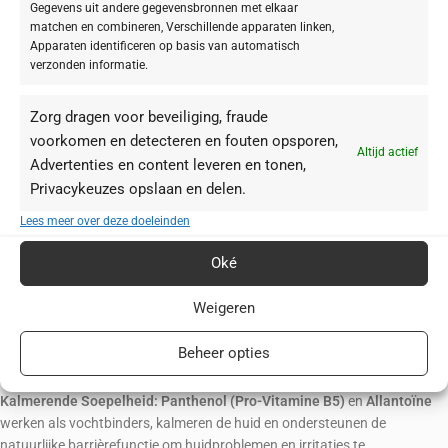
Lamellaire Barrièreherstel (LMS-LIPIDSTRUCTUUR):
De emulsie is
Gegevens uit andere gegevensbronnen met elkaar
opgebouwd met een unieke
vloeibare lamellenstructuur
die het
matchen en combineren, Verschillende apparaten linken,
Apparaten identificeren op basis van automatisch
natuurlijke lipidenbeschermingssysteem van de huid nauwkeurig
verzonden informatie.
nabootst. Dit verbetert de barrièrefunctie en de vochtopslag aanzienlijk,
zonder een zwaar gevoel achter te laten.
Diepgaande Vochtmagneet:
Een combinatie van
Aminoziurmengsel
Zorg dragen voor beveiliging, fraude
(Serine, Lysine, L-Arginine) en
Polysacchariden
(Trehalose, Pullulan,
voorkomen en detecteren en fouten opsporen,
Altijd actief
Alginaat) bootst de natuurlijke hydratatiefactoren van de huid na. Dit
Advertenties en content leveren en tonen,
zorgt voor
onmiddellijke en langdurige hydratatie
, en beschermt de
Privacykeuzes opslaan en delen.
gevoelige huid tegen uitdroging.
Lees meer over deze doeleinden
Microbioom Balans:
Postbiotische Fermenten
voorzien het microbioom
van vocht, helpen de huidbarrière in balans te brengen en verminderen
Oké
transepidermale waterverlies voor een verhoogd vochtgehalte.
Triple Radical Protection Factor (TRPF):
Net als de andere PRO-
Weigeren
producten ondersteunt de
TRPF
de weerstand van de huid. Deze
drievoudige combinatie van effectieve antioxidanten (SOD, Thiotaine en
Beheer opties
EGCG) helpt zichtbare tekenen van veroudering te voorkomen door
bescherming te bieden tegen vrije radicalen.
Kalmerende Soepelheid:
Panthenol (Pro-Vitamine B5)
en
Allantoïne
werken als vochtbinders, kalmeren de huid en ondersteunen de
natuurlijke barrièrefunctie om huidproblemen en irritaties te