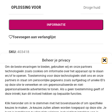
OPLOSSING VOOR
Droge huid
INFORMATIE
Toevoegen aan verlanglijst
SKU:
403418
Categorie:
Doctor BABOR PRO
Beheer je privacy
Delen:
Om de beste ervaringen te bieden, gebruiken wij en onze partners
technologieën zoals cookies om informatie over het apparaat op te slaan
en/of te openen. Toestemming voor deze technologieën stelt ons en onze
partners in staat om persoonlijke gegevens zoals surfgedrag of unieke ID's
Beschrijving
op deze site te verwerken en om gepersonaliseerde en niet-
Derma Control Emulsion
gepersonaliseerde advertenties te tonen. Als u geen toestemming geeft of
deze intrekt, kan dit invloed hebben op bepaalde functies.
Heeft u last van een
droge en gevoelige
Klik hieronder om in te stemmen met het bovenstaande of om specifieke
keuzes te maken. Je keuzes zullen alleen worden toegepast op deze site. Je
gecombineerde huid
die worstelt met uitdroging,