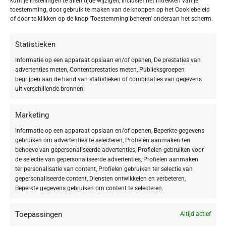
kunt je instellingen te allen tijde wijzigen, inclusief het intrekken van je
toestemming, door gebruik te maken van de knoppen op het Cookiebeleid
ruwheid en zichtbare oneffenheden? De DOCTOR
of door te klikken op de knop 'Toestemming beheren' onderaan het scherm.
BABOR PRO Derma Control Emulsion is een lichte,
maar multi-effectieve oplossing die de weerstand
Statistieken
van je epidermis herstelt en zorgt voor een
Informatie op een apparaat opslaan en/of openen, De prestaties van
advertenties meten, Contentprestaties meten, Publieksgroepen
zichtbaar evenwichtige en soepele huid.
begrijpen aan de hand van statistieken of combinaties van gegevens
uit verschillende bronnen.
Het is meer dan een vochtinbrengende crème; het is een geavanceerde
formulering die de huidbarrière herstelt en de natuurlijke vochtbalans
Marketing
van binnenuit ondersteunt. Deze vederlichte emulsie bevat een hoog
geconcentreerd
47,5% CERAMIDE AMINO ACID LIPID COMPLEX
. Dit
Informatie op een apparaat opslaan en/of openen, Beperkte gegevens
gebruiken om advertenties te selecteren, Profielen aanmaken ten
krachtige complex werkt om de natuurlijke veerkracht van de opperhuid
behoeve van gepersonaliseerde advertenties, Profielen gebruiken voor
te herstellen, waardoor je huid
zichtbaar evenwichtiger, soepeler en
de selectie van gepersonaliseerde advertenties, Profielen aanmaken
perfect gehydrateerd
aanvoelt.
ter personalisatie van content, Profielen gebruiken ter selectie van
gepersonaliseerde content, Diensten ontwikkelen en verbeteren,
De effectiviteit van de Derma Control Emulsion is gegrond in
Beperkte gegevens gebruiken om content te selecteren.
wetenschappelijke expertise en een unieke combinatie van actieve
ingrediënten:
Toepassingen
Altijd actief