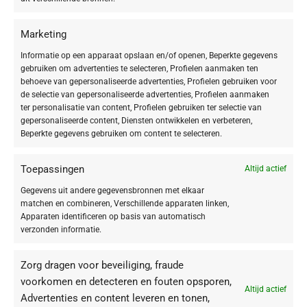
ontwikkeld voor je
gevoelige en droge huid
die snel
last heeft van lichte irritaties. Dit serum is de
Marketing
perfecte keuze voor wie op zoek is naar een
Informatie op een apparaat opslaan en/of openen, Beperkte gegevens
minimalistische huidverzorging
zonder in te leveren
gebruiken om advertenties te selecteren, Profielen aanmaken ten
behoeve van gepersonaliseerde advertenties, Profielen gebruiken voor
op resultaat.
de selectie van gepersonaliseerde advertenties, Profielen aanmaken
ter personalisatie van content, Profielen gebruiken ter selectie van
Het bevordert een elastisch huidbeeld en zorgt voor een
zichtbaar egale,
gepersonaliseerde content, Diensten ontwikkelen en verbeteren,
kalme en evenwichtige teint
, terwijl het je huid beschermt tegen
Beperkte gegevens gebruiken om content te selecteren.
uitdroging en schadelijke omgevingsinvloeden.
Toepassingen
Altijd actief
De kracht van dit serum ligt in het
11% AMINO LIPID PRO-BARRIER
Gegevens uit andere gegevensbronnen met elkaar
COMPLEX
. Dit geavanceerde complex versterkt de natuurlijke
matchen en combineren, Verschillende apparaten linken,
barrièrefunctie van je huid en zorgt voor een veerkrachtig resultaat.
Apparaten identificeren op basis van automatisch
verzonden informatie.
Amino-Lipid Complex (Aminozuren & Betaine):
Een krachtige mix van
Serine, Lysine en L-Arginine
die de natuurlijke vochtfactoren van je huid
Zorg dragen voor beveiliging, fraude
imiteert. Samen met Betaine hydrateert dit je huid intensief en
ondersteunt het de barrière.
voorkomen en detecteren en fouten opsporen,
Altijd actief
PRO-SIRT-Activator (Biosacchariden):
Ondersteunt de natuurlijke SIRT-
Advertenties en content leveren en tonen,