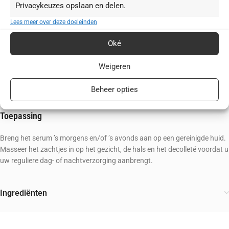
1-activiteit. Dit verbetert het huidbeeld, helpt vroege tekenen van
Privacykeuzes opslaan en delen.
veroudering te voorkomen en zorgt voor een strakkere, jeugdiger
Lees meer over deze doeleinden
uitziende huid.
Amandelolie:
Voorziet je huid van essentiële vetzuren en
Oké
voedingsstoffen voor een merkbaar soepel en zacht gevoel.
TRPF (Triple Radical Protection Factor):
Een drievoudige combinatie
Weigeren
van antioxidanten (
SOD, Thiotaine en ECGC
) die je huid beschermt tegen
oxidatieve stress en vrije radicalen.
Beheer opties
Glycerine:
Een vochtbindende krachtpatser die de hydratatie van je huid
optimaliseert.
Toepassing
Breng het serum ’s morgens en/of ’s avonds aan op een gereinigde huid.
Masseer het zachtjes in op het gezicht, de hals en het decolleté voordat u
uw reguliere dag- of nachtverzorging aanbrengt.
Ingrediënten