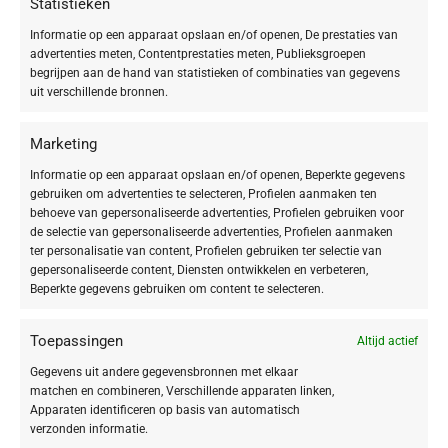
Statistieken
Ontdek deze multieffectieve, huidversterkende
crème die de zichtbare tekenen van
Informatie op een apparaat opslaan en/of openen, De prestaties van
advertenties meten, Contentprestaties meten, Publieksgroepen
huidveroudering aanpakt. De DOCTOR BABOR PRO
begrijpen aan de hand van statistieken of combinaties van gegevens
uit verschillende bronnen.
Exo Youth Cream vermindert de
diepte van rimpels
en verhoogt de
elasticiteit en stevigheid
van je
Marketing
huid.
Informatie op een apparaat opslaan en/of openen, Beperkte gegevens
gebruiken om advertenties te selecteren, Profielen aanmaken ten
Deze diepwerkende formule bevordert bestaande collageen- en
behoeve van gepersonaliseerde advertenties, Profielen gebruiken voor
exosomenmechanismen, wat resulteert in een
zichtbaar strakker,
de selectie van gepersonaliseerde advertenties, Profielen aanmaken
gladder en stralender
uitziende teint.
ter personalisatie van content, Profielen gebruiken ter selectie van
gepersonaliseerde content, Diensten ontwikkelen en verbeteren,
Beperkte gegevens gebruiken om content te selecteren.
De kern van de crème is het krachtige
13,5% PRO-SIRT-NAD⁺
COLLAGEEN-PEPTIDE PLANT COMPLEX
. Dit complex combineert
activatoren die de vitale processen in je huid ondersteunen met peptiden
Toepassingen
Altijd actief
die de huidstructuur verbeteren.
Gegevens uit andere gegevensbronnen met elkaar
matchen en combineren, Verschillende apparaten linken,
PRO-EXO Activators (Goji-bessen-stamcellen & Huidnabildende
Apparaten identificeren op basis van automatisch
Exosomen):
Deze ingrediënten bevorderen de exosomenmechanismen
verzonden informatie.
van je huid om fijne lijntjes en rimpels te verminderen, de huidstructuur te