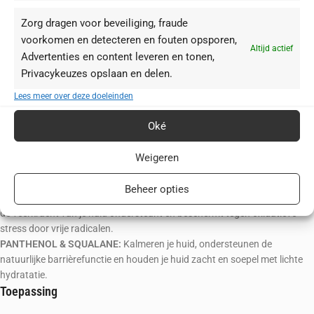
revitaliseren en een jeugdige, strakke uitstraling te geven.
Zorg dragen voor beveiliging, fraude
GIST COLLAGEEN PEPTIDE:
Dit bio-gefermenteerde, micromoleculaire
voorkomen en detecteren en fouten opsporen,
peptide maakt je huid glad, vermindert het uiterlijk van fijne lijntjes en
Altijd actief
Advertenties en content leveren en tonen,
rimpels en ondersteunt de huidbarrière met vocht.
Privacykeuzes opslaan en delen.
PRO-SIRT Activators (Biosaccharides & Echinacea):
Ondersteunen de
bestaande SIRT-1-activiteit voor een zichtbaar verbeterde huidstructuur,
Lees meer over deze doeleinden
hydratatie en preventie van zichtbare tekenen van huidveroudering.
PRO-NAD+ Activator (Zonnebloem-Schootextract):
Dit plantaardige
Oké
extract dient als voorloper van NAD+ en ondersteunt de
stofwisselingsroute om je huid te revitaliseren en een veerkrachtigere
Weigeren
huidstructuur te ondersteunen.
TRPF [TRIPLE RADICAL PROTECTION FACTOR]:
Een drievoudige
Beheer opties
combinatie van effectieve antioxidanten (SOD, Thiotaines en ECGC) die
de veerkracht van je huid ondersteunt en beschermt tegen oxidatieve
stress door vrije radicalen.
PANTHENOL & SQUALANE:
Kalmeren je huid, ondersteunen de
natuurlijke barrièrefunctie en houden je huid zacht en soepel met lichte
hydratatie.
Toepassing