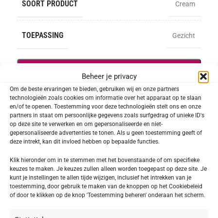
SOORT PRODUCT
Cream
TOEPASSING
Gezicht
INFORMATIE
Beheer je privacy
Om de beste ervaringen te bieden, gebruiken wij en onze partners
Toevoegen aan verlanglijst
technologieën zoals cookies om informatie over het apparaat op te slaan
en/of te openen. Toestemming voor deze technologieën stelt ons en onze
partners in staat om persoonlijke gegevens zoals surfgedrag of unieke ID's
SKU:
403303
op deze site te verwerken en om gepersonaliseerde en niet-
Categorie:
Doctor BABOR PRO
gepersonaliseerde advertenties te tonen. Als u geen toestemming geeft of
deze intrekt, kan dit invloed hebben op bepaalde functies.
Delen:
Klik hieronder om in te stemmen met het bovenstaande of om specifieke
keuzes te maken. Je keuzes zullen alleen worden toegepast op deze site. Je
kunt je instellingen te allen tijde wijzigen, inclusief het intrekken van je
Beschrijving
toestemming, door gebruik te maken van de knoppen op het Cookiebeleid
Exo Youth Cream
of door te klikken op de knop 'Toestemming beheren' onderaan het scherm.