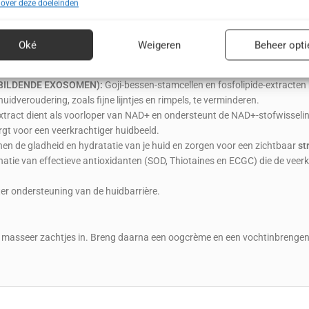
 over deze doeleinden
ssingen
Alt
s uit andere gegevensbronnen met elkaar matchen en combineren,
lende apparaten linken, Apparaten identificeren op basis van automatisch
 PLANT COMPLEX
, een formule met meerdere groeifactoren en PRO-Exo-ext
Oké
Weigeren
Beheer opti
n informatie.
HBILDENDE EXOSOMEN):
Goji-bessen-stamcellen en fosfolipide-extrac
ragen voor beveiliging, fraude voorkomen en detecteren en
huidveroudering, zoals fijne lijntjes en rimpels, te verminderen.
 opsporen, Advertenties en content leveren en tonen,
Alt
xtract dient als voorloper van NAD+ en ondersteunt de NAD+-stofwisselings
ykeuzes opslaan en delen.
rgt voor een veerkrachtiger huidbeeld.
n de gladheid en hydratatie van je huid en zorgen voor een zichtbaar
st
atie van effectieve antioxidanten (SOD, Thiotaines en ECGC) die de veer
ter ondersteuning van de huidbarrière.
en masseer zachtjes in. Breng daarna een oogcrème en een vochtinbrenge