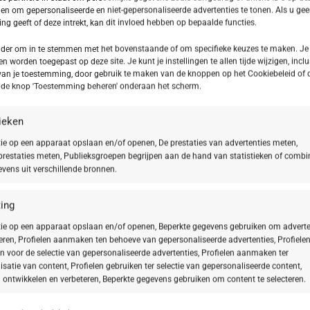
I
en om gepersonaliseerde en niet-gepersonaliseerde advertenties te tonen. Als u ge
g geeft of deze intrekt, kan dit invloed hebben op bepaalde functies.
Toevoegen aan verlanglijst
onder om in te stemmen met het bovenstaande of om specifieke keuzes te maken. Je
en worden toegepast op deze site. Je kunt je instellingen te allen tijde wijzigen, inclu
van je toestemming, door gebruik te maken van de knoppen op het Cookiebeleid of 
SKU:
403302
p de knop 'Toestemming beheren' onderaan het scherm.
Categorie:
Doctor BABOR PRO
tieken
Delen:
ie op een apparaat opslaan en/of openen, De prestaties van advertenties meten,
restaties meten, Publieksgroepen begrijpen aan de hand van statistieken of combi
vens uit verschillende bronnen.
BESCHRIJVING
INGREDIËNTEN
ing
ie op een apparaat opslaan en/of openen, Beperkte gegevens gebruiken om adverte
teren, Profielen aanmaken ten behoeve van gepersonaliseerde advertenties, Profiele
n voor de selectie van gepersonaliseerde advertenties, Profielen aanmaken ter
isatie van content, Profielen gebruiken ter selectie van gepersonaliseerde content,
g met het DOCTOR BABOR PRO Exo Youth Serum. Dit m
 ontwikkelen en verbeteren, Beperkte gegevens gebruiken om content te selecteren.
inderen
, doffe huid te revitaliseren en de
elasticiteit