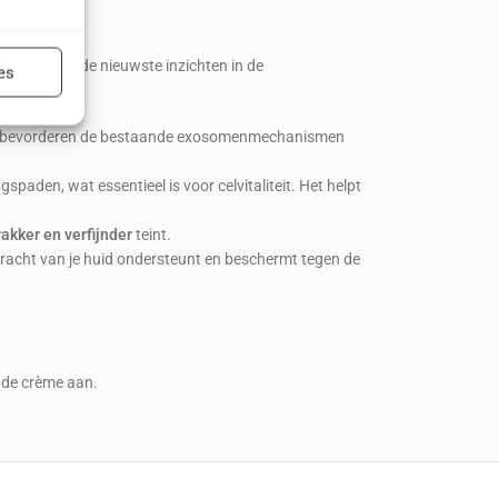
ijd actief
racten die de nieuwste inzichten in de
es
ten bevorderen de bestaande exosomenmechanismen
ijd actief
paden, wat essentieel is voor celvitaliteit. Het helpt
rakker en verfijnder
teint.
kracht van je huid ondersteunt en beschermt tegen de
nde crème aan.