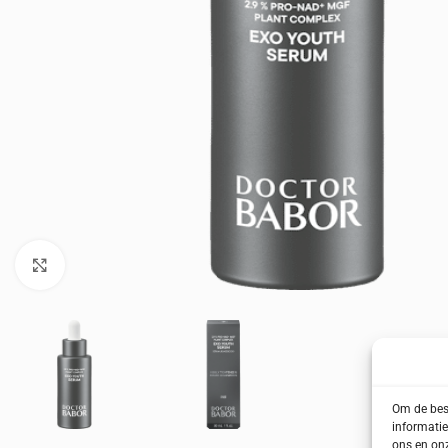
Klik om te vergroten
Om de best
informatie
ons en onz