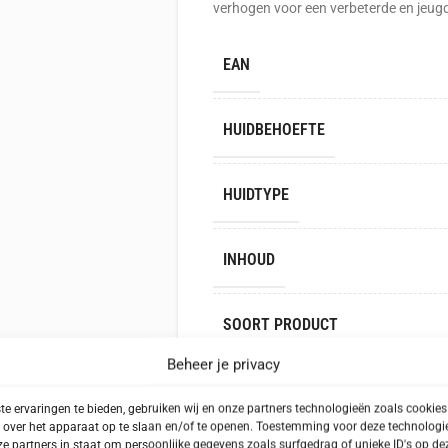
verhogen voor een verbeterde en jeugd
EAN
HUIDBEHOEFTE
HUIDTYPE
INHOUD
SOORT PRODUCT
Beheer je privacy
TOEPASSING
e ervaringen te bieden, gebruiken wij en onze partners technologieën zoals cookie
 over het apparaat op te slaan en/of te openen. Toestemming voor deze technologie
e partners in staat om persoonlijke gegevens zoals surfgedrag of unieke ID's op dez