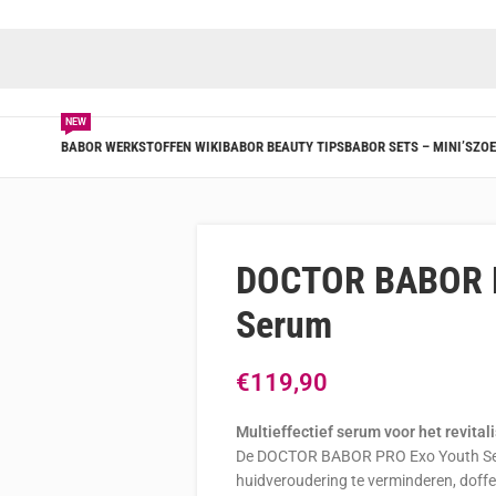
NEW
BABOR WERKSTOFFEN WIKI
BABOR BEAUTY TIPS
BABOR SETS – MINI’S
ZOE
DOCTOR BABOR P
Serum
€
119,90
Multieffectief serum voor het revital
De DOCTOR BABOR PRO Exo Youth Seru
huidveroudering te verminderen, doffe hu