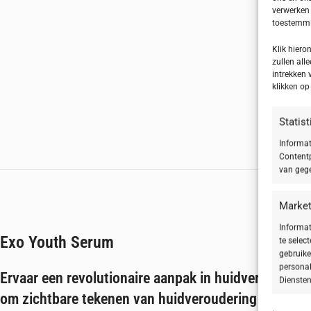
verwerken 
toestemmin
Klik hier
zullen alle
intrekken 
klikken o
Statis
Informat
Contentp
van gege
Market
Informat
Exo Youth Serum
te selec
gebruike
personal
Ervaar een revolutionaire aanpak in huidverjongin
Diensten
om
zichtbare tekenen van huidveroudering te verm