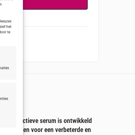
NFORMATIE
en
 keuzes
sief het
door te
naties
nties
n
ultieffectieve serum is ontwikkeld
 te verhogen
voor een verbeterde en