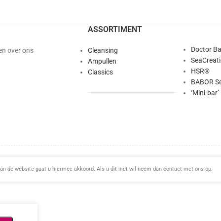
ASSORTIMENT
Doctor B
en over ons
Cleansing
SeaCreat
Ampullen
HSR®
Classics
BABOR Se
‘Mini-bar’
This site is protected by reCAPTCHA and the Google
Privacy Policy
and
Terms of Service
apply.
an de website gaat u hiermee akkoord. Als u dit niet wil neem dan contact met ons op.