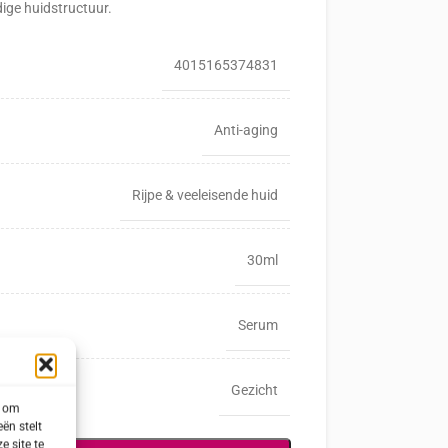
ige huidstructuur.
4015165374831
Anti-aging
Rijpe & veeleisende huid
30ml
Serum
Gezicht
s om
ën stelt
e site te