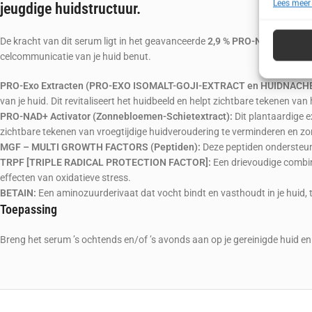
Lees meer
Toepa
jeugdige huidstructuur.
Gegeven
Verschil
De kracht van dit serum ligt in het geavanceerde
2,9 % PRO-NAD+ MGF
verzonde
celcommunicatie van je huid benut.
PRO-Exo Extracten (PRO-EXO ISOMALT-GOJI-EXTRACT en HUIDNAC
Zorg d
van je huid. Dit revitaliseert het huidbeeld en helpt zichtbare tekenen van 
fouten
PRO-NAD+ Activator (Zonnebloemen-Schietextract):
Dit plantaardige e
Privac
zichtbare tekenen van vroegtijdige huidveroudering te verminderen en zo
MGF – MULTI GROWTH FACTORS (Peptiden):
Deze peptiden ondersteune
TRPF [TRIPLE RADICAL PROTECTION FACTOR]:
Een drievoudige combin
effecten van oxidatieve stress.
BETAIN:
Een aminozuurderivaat dat vocht bindt en vasthoudt in je huid, 
Toepassing
Breng het serum ’s ochtends en/of ’s avonds aan op je gereinigde huid 