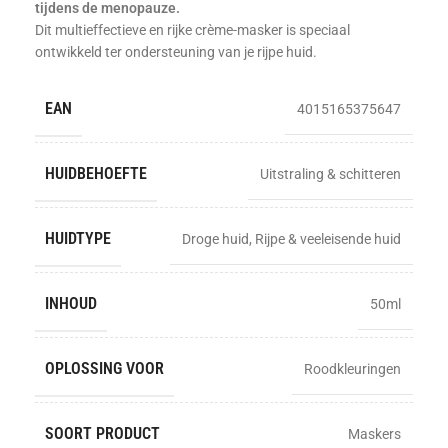
tijdens de menopauze.
Dit multieffectieve en rijke crème-masker is speciaal
ontwikkeld ter ondersteuning van je rijpe huid.
EAN
4015165375647
HUIDBEHOEFTE
Uitstraling & schitteren
HUIDTYPE
Droge huid
,
Rijpe & veeleisende huid
INHOUD
50ml
OPLOSSING VOOR
Roodkleuringen
SOORT PRODUCT
Maskers