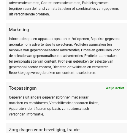
advertenties meten, Contentprestaties meten, Publieksgroepen
speciaal ontwikkeld ter ondersteuning van de
rijpe
begrijpen aan de hand van statistieken of combinaties van gegevens
huid
. Het helpt
roodheid te verminderen
en het
uit verschillende bronnen.
huidoppervlak zichtbaar te verfijnen, wat resulteert
Marketing
in een
gladde, evenwichtige, stralende en zichtbaar
Informatie op een apparaat opslaan en/of openen, Beperkte gegevens
strakkere teint
.
gebruiken om advertenties te selecteren, Profielen aanmaken ten
behoeve van gepersonaliseerde advertenties, Profielen gebruiken voor
Rijke oliën herstellen de vochtbalans, verminderen het uiterlijk van
de selectie van gepersonaliseerde advertenties, Profielen aanmaken
rimpels en revitaliseren je huid.
ter personalisatie van content, Profielen gebruiken ter selectie van
gepersonaliseerde content, Diensten ontwikkelen en verbeteren,
Beperkte gegevens gebruiken om content te selecteren.
De kracht van dit masker ligt in het geconcentreerde
24 % CAROTINOID
POLY-LIPID COMPLEX
, dat essentiële lipiden, carotenoïden en fyto-
oestrogenen combineert om de huidbarrière te herstellen en de vitaliteit
Toepassingen
Altijd actief
van de rijpe huid te ondersteunen.
Gegevens uit andere gegevensbronnen met elkaar
matchen en combineren, Verschillende apparaten linken,
LONGEVITY MONK FERMENT & ISOFLAVONEN:
Het Monk Ferment
Apparaten identificeren op basis van automatisch
egaliseert zichtbaar de rijpe huid en zorgt voor een strakker en
verzonden informatie.
veerkrachtiger huidbeeld. De Isoflavonen (fyto-oestrogenen) helpen bij
hormonale huidproblemen, bijvoorbeeld tijdens de menopauze, voor een
Zorg dragen voor beveiliging, fraude
meer gebalanceerde en strakkere huid.