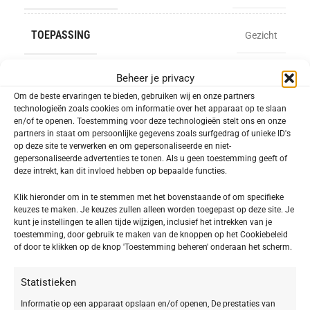
TOEPASSING
Gezicht
Beheer je privacy
INFORMATIE
Om de beste ervaringen te bieden, gebruiken wij en onze partners
technologieën zoals cookies om informatie over het apparaat op te slaan
Toevoegen aan verlanglijst
en/of te openen. Toestemming voor deze technologieën stelt ons en onze
partners in staat om persoonlijke gegevens zoals surfgedrag of unieke ID's
op deze site te verwerken en om gepersonaliseerde en niet-
SKU:
403426
gepersonaliseerde advertenties te tonen. Als u geen toestemming geeft of
deze intrekt, kan dit invloed hebben op bepaalde functies.
Categorie:
Doctor BABOR PRO
Delen:
Klik hieronder om in te stemmen met het bovenstaande of om specifieke
keuzes te maken. Je keuzes zullen alleen worden toegepast op deze site. Je
kunt je instellingen te allen tijde wijzigen, inclusief het intrekken van je
toestemming, door gebruik te maken van de knoppen op het Cookiebeleid
Beschrijving
of door te klikken op de knop 'Toestemming beheren' onderaan het scherm.
Rich Meno Cream Mask
Statistieken
Dit multieffectieve en rijke crème-masker is
Informatie op een apparaat opslaan en/of openen, De prestaties van