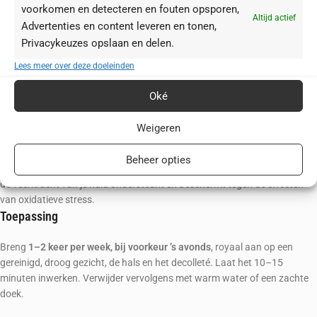
voorkomen en detecteren en fouten opsporen,
BÈTA-CAROTEEN & LUTEÏNE-CAROTENOÏDEN:
Krachtige antioxidanten
Altijd actief
Advertenties en content leveren en tonen,
die beschermen tegen negatieve omgevingsinvloeden, zoals blauw licht.
Privacykeuzes opslaan en delen.
Deze carotenoïden ondersteunen de uitstraling en de natuurlijke
barrièrefunctie van je huid.
Lees meer over deze doeleinden
RIJK OLIECOMPLEX (Amandelolie, Macadamianotenolie, Arganolie,
Druivenzaadolie) & SHEABOTER:
Deze barrière-herstellende lipiden
Oké
herstellen de vochtbalans van je huid, ondersteunen de natuurlijke
lipidenbarrière en voeden de rijpe huid intensief om het verschijnen van
Weigeren
rimpels te verminderen.
TRPF [TRIPLE RADICAL PROTECTION FACTOR]:
Een drievoudige
Beheer opties
combinatie van de effectieve antioxidanten SOD, Thiotaine en ECGC, die
de veerkracht van je huid ondersteunt en beschermt tegen de effecten
van oxidatieve stress.
Toepassing
Breng
1–2 keer per week, bij voorkeur ’s avonds
, royaal aan op een
gereinigd, droog gezicht, de hals en het decolleté. Laat het 10–15
minuten inwerken. Verwijder vervolgens met warm water of een zachte
doek.