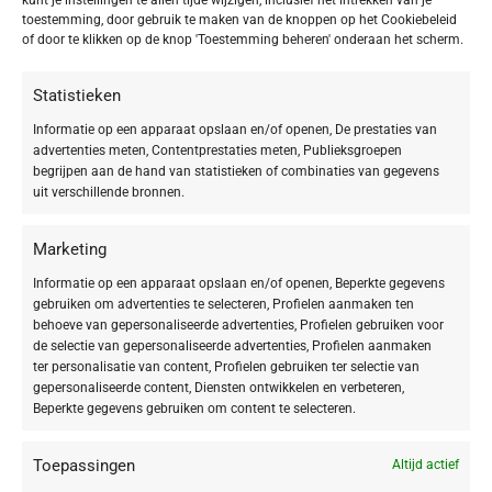
toestemming, door gebruik te maken van de knoppen op het Cookiebeleid
De
DOCTOR BABOR PRO Vitamin B Calming Serum
of door te klikken op de knop 'Toestemming beheren' onderaan het scherm.
is het ultieme reddingsmiddel voor de
droge en
beschadigde huid
die snelle, effectieve kalmering
Statistieken
nodig heeft.
Informatie op een apparaat opslaan en/of openen, De prestaties van
advertenties meten, Contentprestaties meten, Publieksgroepen
begrijpen aan de hand van statistieken of combinaties van gegevens
Dit serum is gegrond in wetenschappelijke expertise en bevat een
uit verschillende bronnen.
geconcentreerd
6% VIT B LIPID COMPLEX
. Dit complex werkt
synergetisch om lichte roodheid zichtbaar te verzachten, de huidbarrière
Marketing
te ondersteunen en het gevoel van droogheid aanzienlijk te verminderen,
voor een
zichtbaar kalme en soepele huid
.
Informatie op een apparaat opslaan en/of openen, Beperkte gegevens
gebruiken om advertenties te selecteren, Profielen aanmaken ten
Ideaal voor de dagelijkse routine én als intensieve nazorg na
behoeve van gepersonaliseerde advertenties, Profielen gebruiken voor
de selectie van gepersonaliseerde advertenties, Profielen aanmaken
cosmetische behandelingen.
ter personalisatie van content, Profielen gebruiken ter selectie van
gepersonaliseerde content, Diensten ontwikkelen en verbeteren,
De effectiviteit van dit serum ligt in de krachtige combinatie van B-
Beperkte gegevens gebruiken om content te selecteren.
vitaminen en verzorgende ingrediënten:
Toepassingen
Altijd actief
Multivitaminale Kalmering:
Het complex bevat essentiële vitaminen