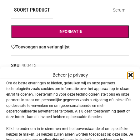
SOORT PRODUCT
Serum
INFORMATIE
Toevoegen aan verlanglijst
SKU:
403413
Categorie:
Doctor BABOR PRO
Beheer je privacy
Delen:
Om de beste ervaringen te bieden, gebruiken wij en onze partners
technologieën zoals cookies om informatie over het apparaat op te slaan
en/of te openen. Toestemming voor deze technologieën stelt ons en onze
partners in staat om persoonlijke gegevens zoals surfgedrag of unieke ID's
Beschrijving
op deze site te verwerken en om gepersonaliseerde en niet-
gepersonaliseerde advertenties te tonen. Als u geen toestemming geeft of
Vitamin B Calming Serum
deze intrekt, kan dit invloed hebben op bepaalde functies.
Wordt je huid gekenmerkt door lichte roodheid,
Klik hieronder om in te stemmen met het bovenstaande of om specifieke
keuzes te maken. Je keuzes zullen alleen worden toegepast op deze site. Je
schilfering of onaangename spanningsgevoelens?
kunt je instellingen te allen tijde wijzigen, inclusief het intrekken van je