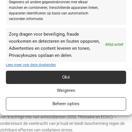
zoals
Panthenol (Pro-Vitamine B5)
,
Niacinamide (Vitamine B3)
en
Gegevens uit andere gegevensbronnen met elkaar
Cobalamine (Vitamine B12)
.
matchen en combineren, Verschillende apparaten linken,
Vitamine B12
(Cobalamine) kalmeert je huid direct en ondersteunt de
Apparaten identificeren op basis van automatisch
verzonden informatie.
barrière.
Panthenol (B5)
werkt als vochtbinder, kalmeert en ondersteunt de
zichtbare huidvernieuwing, en vermindert huidproblemen.
Zorg dragen voor beveiliging, fraude
Niacinamide (B3)
bevordert de aanmaak van ceramiden, versterkt de
voorkomen en detecteren en fouten opsporen,
Altijd actief
natuurlijke huidbarrière en draagt bij aan een gladdere, meer
Advertenties en content leveren en tonen,
evenwichtige huid.
Privacykeuzes opslaan en delen.
Barrière en Voeding:
Amandelolie
ondersteunt de natuurlijke
Lees meer over deze doeleinden
huidbarrière met essentiële vetzuren en voorziet je huid zachtjes van
voedingsstoffen voor een merkbaar soepel huidgevoel.
Biotine
Oké
(Vitamine B7)
draagt bij aan het behoud van gezonde huidfuncties.
Verlichting en Bescherming:
Beta-Glucan
staat bekend om zijn
Weigeren
antioxidatieve en intensief kalmerende eigenschappen, waardoor het
door droogte veroorzaakte lichte roodheid en spanningsgevoelens
Beheer opties
vermindert.
Drievoudige Weerstand:
De
TRPF (Triple Radical Protection Factor)
—
een krachtige mix van antioxidanten (SOD, Thiotaine en ECGC) —
ondersteunt de veerkracht van je huid en biedt bescherming tegen de
zichtbare effecten van oxidatieve stress.