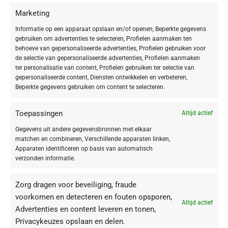
Hals en décolleté
2
Marketing
Informatie op een apparaat opslaan en/of openen, Beperkte gegevens
gebruiken om advertenties te selecteren, Profielen aanmaken ten
behoeve van gepersonaliseerde advertenties, Profielen gebruiken voor
SOORT PRODUCT
de selectie van gepersonaliseerde advertenties, Profielen aanmaken
ter personalisatie van content, Profielen gebruiken ter selectie van
gepersonaliseerde content, Diensten ontwikkelen en verbeteren,
Reiniging
1
Beperkte gegevens gebruiken om content te selecteren.
Toepassingen
Altijd actief
HUIDTYPE
Gegevens uit andere gegevensbronnen met elkaar
matchen en combineren, Verschillende apparaten linken,
Droge huid
2
Apparaten identificeren op basis van automatisch
Gecombineerde huid
2
verzonden informatie.
Gevoelige huid
1
Zorg dragen voor beveiliging, fraude
Vette huid
2
voorkomen en detecteren en fouten opsporen,
Onzuivere huid
3
Altijd actief
Advertenties en content leveren en tonen,
Rijpe & veeleisende huid
1
Privacykeuzes opslaan en delen.