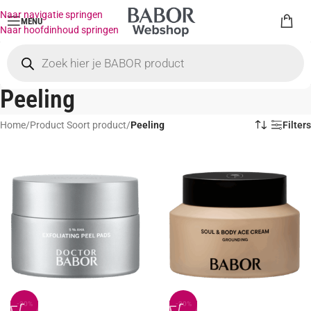
Naar navigatie springen
MENU
Naar hoofdinhoud springen
Peeling
Home
/
Product Soort product
/
Peeling
Filters
-20%
-20%