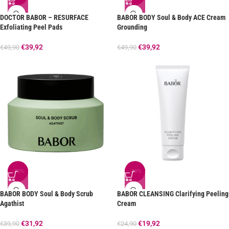
DOCTOR BABOR – RESURFACE
BABOR BODY Soul & Body ACE Cream
Exfoliating Peel Pads
Grounding
€
39,92
€
39,92
€
49,90
€
49,90
-20%
-20%
BABOR BODY Soul & Body Scrub
BABOR CLEANSING Clarifying Peeling
Agathist
Cream
€
31,92
€
19,92
€
39,90
€
24,90