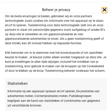
Beheer je privacy
Om de beste ervaringen te bieden, gebruiken wij en onze partners
technologieën zoals cookies om informatie over het apparaat op te slaan
en/of te openen. Toestemming voor deze technologieën stelt ons en onze
partners in staat om persoonlijke gegevens zoals surfgedrag of unieke ID's
op deze site te verwerken en om gepersonaliseerde en niet-
gepersonaliseerde advertenties te tonen. Als u geen toestemming geeft of
deze intrekt, kan dit invloed hebben op bepaalde functies.
Klik hieronder om in te stemmen met het bovenstaande of om specifieke
keuzes te maken. Je keuzes zullen alleen worden toegepast op deze site. Je
-20%
DOCTOR BABOR PRO Overnight Acid
kunt je instellingen te allen tijde wijzigen, inclusief het intrekken van je
Peeling Leave-On
toestemming, door gebruik te maken van de knoppen op het Cookiebeleid
BABOR CLEANSING Gentle Peeling
of door te klikken op de knop 'Toestemming beheren' onderaan het scherm.
€
79,90
Cream
Statistieken
€
18,32
€
22,90
Informatie op een apparaat opslaan en/of openen, De prestaties van
TOEPASSING
advertenties meten, Contentprestaties meten, Publieksgroepen
begrijpen aan de hand van statistieken of combinaties van gegevens
Gezicht
4
uit verschillende bronnen.
Lichaam
2