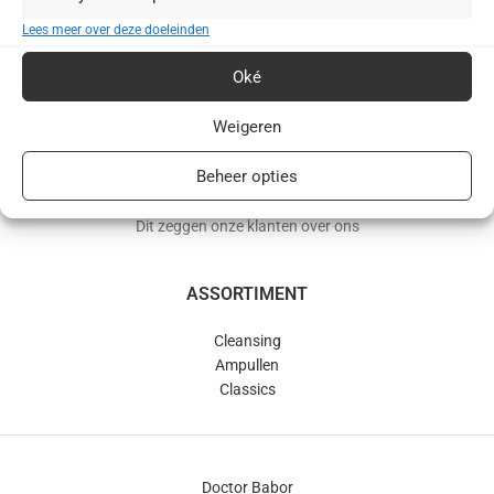
BABOR webshop | schoonheidsinstituut.nl
Lees meer over deze doeleinden
+31(0)85 016 0072
Oké
info@schoonheidsinstituut.nl
Weigeren
KVK: 96875941
Beheer opties
RECENSIES
Dit zeggen onze klanten over ons
ASSORTIMENT
Cleansing
Ampullen
Classics
Doctor Babor