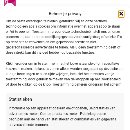
BABOR MAKE UP – FACE MAKE UP
Beheer je privacy
Hydra Liquid Foundation 01 alabaster
Om de beste ervaringen te bieden, gebruiken wij en onze partners
technologieën zoals cookies om informatie over het apparaat op te slaan
€
31,92
€
39,90
en/of te openen. Toestemming voor deze technologieën stelt ons en onze
partners in staat om persoonlijke gegevens zoals surfgedrag of unieke ID's
SOORT PRODUCT
op deze site te verwerken en om gepersonaliseerde en niet-
gepersonaliseerde advertenties te tonen. Als u geen toestemming geeft of
Make-up
1
deze intrekt, kan dit invloed hebben op bepaalde functies.
Klik hieronder om in te stemmen met het bovenstaande of om specifieke
keuzes te maken. Je keuzes zullen alleen worden toegepast op deze site. Je
kunt je instellingen te allen tijde wijzigen, inclusief het intrekken van je
SOORT MAKE-UP
toestemming, door gebruik te maken van de knoppen op het Cookiebeleid
of door te klikken op de knop 'Toestemming beheren' onderaan het scherm.
Face
1
Statistieken
Informatie op een apparaat opslaan en/of openen, De prestaties van
VEGAN
advertenties meten, Contentprestaties meten, Publieksgroepen
begrijpen aan de hand van statistieken of combinaties van gegevens
uit verschillende bronnen.
Vegan
1