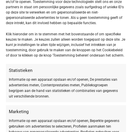
en/of te openen. Toestemming voor deze technologieën stelt ons en onze
partners in staat om persoonlijke gegevens zoals surfgedrag of unieke ID's
op deze site te verwerken en om gepersonaliseerde en niet-
gepersonaliseerde advertenties te tonen. Als u geen toestemming geeft of
deze intrekt, kan dit invloed hebben op bepaalde functies.
Klik hieronder om in te stemmen met het bovenstaande of om specifieke
keuzes te maken. Je keuzes zullen alleen worden toegepast op deze site. Je
kunt je instellingen te allen tijde wijzigen, inclusief het intrekken van je
toestemming, door gebruik te maken van de knoppen op het Cookiebeleid
of door te klikken op de knop 'Toestemming beheren' onderaan het scherm.
-20%
Statistieken
Informatie op een apparaat opslaan en/of openen, De prestaties van
BABOR MAKE UP – LIP MAKE UP
advertenties meten, Contentprestaties meten, Publieksgroepen
Super Soft Lip Oil 01 pearl pink
begrijpen aan de hand van statistieken of combinaties van gegevens
uit verschillende bronnen.
€
17,52
€
21,90
SOORT PRODUCT
Marketing
Informatie op een apparaat opslaan en/of openen, Beperkte gegevens
Make-up
5
gebruiken om advertenties te selecteren, Profielen aanmaken ten