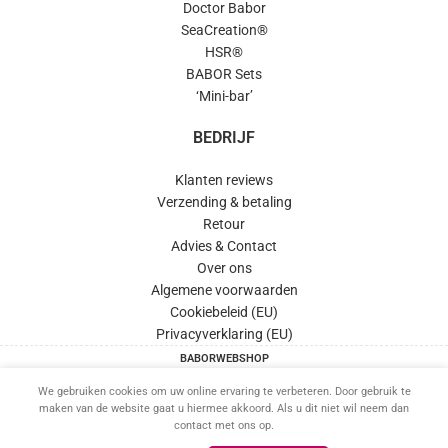
Doctor Babor
SeaCreation®
HSR®
BABOR Sets
‘Mini-bar’
BEDRIJF
Klanten reviews
Verzending & betaling
Retour
Advies & Contact
Over ons
Algemene voorwaarden
Cookiebeleid (EU)
Privacyverklaring (EU)
BABORWEBSHOP
This site is protected by reCAPTCHA and the Google
Privacy Policy
and
Terms of Service
apply.
We gebruiken cookies om uw online ervaring te verbeteren. Door gebruik te
maken van de website gaat u hiermee akkoord. Als u dit niet wil neem dan
contact met ons op.
Home
Verlanglijst
Mijn account
Winkelwagen