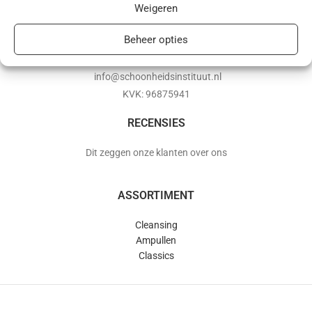
Weigeren
BABOR webshop | schoonheidsinstituut.nl
Beheer opties
+31(0)85 016 0072
info@schoonheidsinstituut.nl
KVK: 96875941
RECENSIES
Dit zeggen onze klanten over ons
ASSORTIMENT
Cleansing
Ampullen
Classics