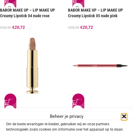
BABOR MAKE UP – LIP MAKE UP
BABOR MAKE UP – LIP MAKE UP
Creamy Lipstick 04 nude rose
Creamy Lipstick 05 nude pink
€
20,72
€
20,72
€
25,90
€
25,90
-20%
-20%
BABOR MAKE UP – LIP MAKE UP
BABOR MAKE UP – LIP MAKE UP Lip
Beheer je privacy
Creamy Lipstick 09 baby doll
Liner 03 nude rose
Om de beste ervaringen te bieden, gebruiken wij en onze partners
technologieën zoals cookies om informatie over het apparaat op te slaan
€
20,72
€
13,52
€
25,90
€
16,90