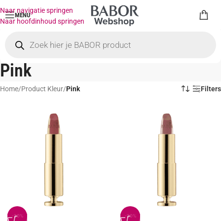
Naar navigatie springen
MENU
Naar hoofdinhoud springen
Pink
Home
/
Product Kleur
/
Pink
Filters
-20%
-20%