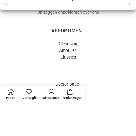
Dit zeggen onze klanten over ons
ASSORTIMENT
Cleansing
Ampullen
Classics
Doctor Babor
SeaCreation®
HSR®
Home
Verlanglijst
Mijn account
Winkelwagen
BABOR Sets
‘Mini-bar’
BEDRIJF