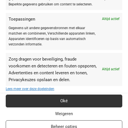
Beperkte gegevens gebruiken om content te selecteren.
Toepassingen
Altijd actief
Gegevens uit andere gegevensbronnen met elkaar
matchen en combineren, Verschillende apparaten linken,
Apparaten identificeren op basis van automatisch
verzonden informatie.
Zorg dragen voor beveiliging, fraude
voorkomen en detecteren en fouten opsporen,
Altijd actief
Advertenties en content leveren en tonen,
Privacykeuzes opslaan en delen.
BABOR webshop | schoonheidsinstituut.nl
Lees meer over deze doeleinden
+31(0)85 016 0072
Oké
info@schoonheidsinstituut.nl
Weigeren
KVK: 96875941
Beheer opties
RECENSIES