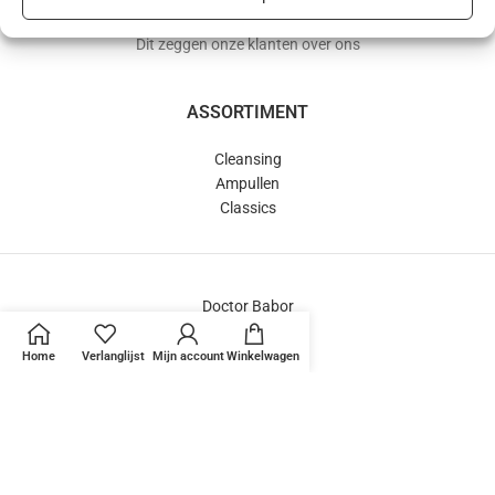
Dit zeggen onze klanten over ons
ASSORTIMENT
Cleansing
Ampullen
Classics
Doctor Babor
SeaCreation®
HSR®
Home
Verlanglijst
Mijn account
Winkelwagen
BABOR Sets
‘Mini-bar’
BEDRIJF