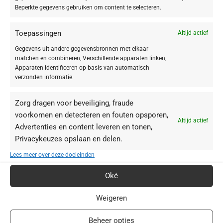
Beperkte gegevens gebruiken om content te selecteren.
Toepassingen
Altijd actief
Gegevens uit andere gegevensbronnen met elkaar
matchen en combineren, Verschillende apparaten linken,
Apparaten identificeren op basis van automatisch
verzonden informatie.
Zorg dragen voor beveiliging, fraude
voorkomen en detecteren en fouten opsporen,
Altijd actief
Advertenties en content leveren en tonen,
Privacykeuzes opslaan en delen.
BABOR webshop | schoonheidsinstituut.nl
Lees meer over deze doeleinden
+31(0)85 016 0072
Oké
info@schoonheidsinstituut.nl
Weigeren
KVK: 96875941
Beheer opties
RECENSIES