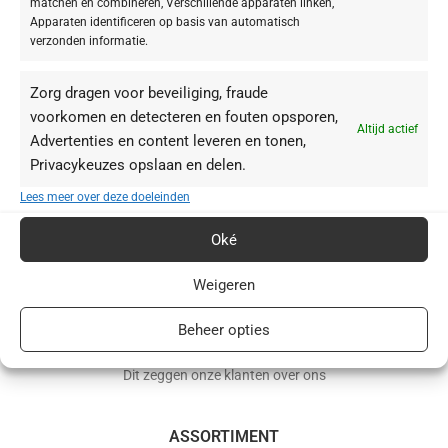
matchen en combineren, Verschillende apparaten linken,
Apparaten identificeren op basis van automatisch
verzonden informatie.
Zorg dragen voor beveiliging, fraude
voorkomen en detecteren en fouten opsporen,
Altijd actief
Advertenties en content leveren en tonen,
Privacykeuzes opslaan en delen.
BABOR webshop | schoonheidsinstituut.nl
Lees meer over deze doeleinden
+31(0)85 016 0072
Oké
info@schoonheidsinstituut.nl
Weigeren
KVK: 96875941
Beheer opties
RECENSIES
Dit zeggen onze klanten over ons
ASSORTIMENT