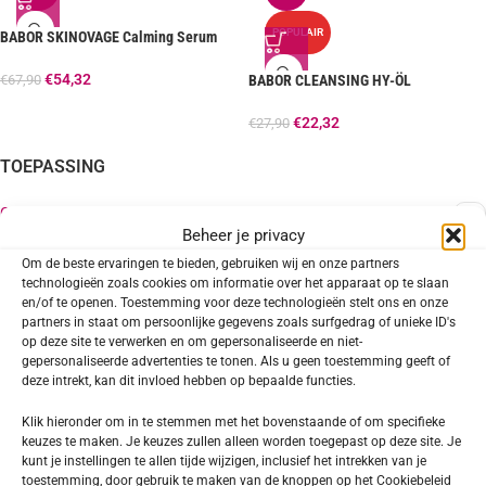
POPULAIR
BABOR SKINOVAGE Calming Serum
€
54,32
€
67,90
BABOR CLEANSING HY-ÖL
€
22,32
€
27,90
TOEPASSING
Gezicht
2
Beheer je privacy
Hals en décolleté
1
Om de beste ervaringen te bieden, gebruiken wij en onze partners
technologieën zoals cookies om informatie over het apparaat op te slaan
en/of te openen. Toestemming voor deze technologieën stelt ons en onze
partners in staat om persoonlijke gegevens zoals surfgedrag of unieke ID's
SOORT PRODUCT
op deze site te verwerken en om gepersonaliseerde en niet-
gepersonaliseerde advertenties te tonen. Als u geen toestemming geeft of
deze intrekt, kan dit invloed hebben op bepaalde functies.
Reiniging
1
Serum
1
Klik hieronder om in te stemmen met het bovenstaande of om specifieke
keuzes te maken. Je keuzes zullen alleen worden toegepast op deze site. Je
kunt je instellingen te allen tijde wijzigen, inclusief het intrekken van je
toestemming, door gebruik te maken van de knoppen op het Cookiebeleid