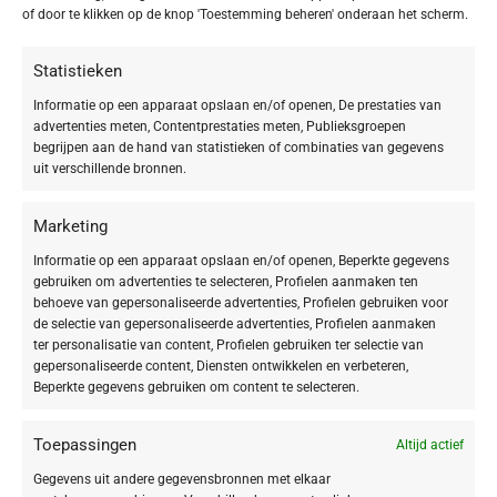
of door te klikken op de knop 'Toestemming beheren' onderaan het scherm.
HUIDTYPE
Droge huid
Statistieken
1
Gecombineerde huid
1
Informatie op een apparaat opslaan en/of openen, De prestaties van
advertenties meten, Contentprestaties meten, Publieksgroepen
Gevoelige huid
2
begrijpen aan de hand van statistieken of combinaties van gegevens
Vette huid
1
uit verschillende bronnen.
Onzuivere huid
1
Rijpe & veeleisende huid
1
Marketing
Informatie op een apparaat opslaan en/of openen, Beperkte gegevens
gebruiken om advertenties te selecteren, Profielen aanmaken ten
behoeve van gepersonaliseerde advertenties, Profielen gebruiken voor
VEGAN
de selectie van gepersonaliseerde advertenties, Profielen aanmaken
ter personalisatie van content, Profielen gebruiken ter selectie van
Vegan
1
gepersonaliseerde content, Diensten ontwikkelen en verbeteren,
Beperkte gegevens gebruiken om content te selecteren.
Toepassingen
Altijd actief
Gegevens uit andere gegevensbronnen met elkaar