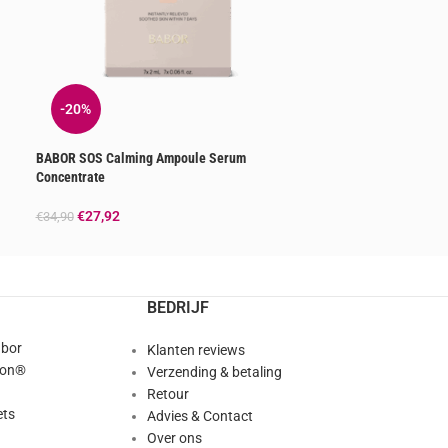
-20%
BABOR SOS Calming Ampoule Serum
Concentrate
€
27,92
€
34,90
BEDRIJF
abor
Klanten reviews
ion®
Verzending & betaling
Retour
ts
Advies & Contact
Over ons