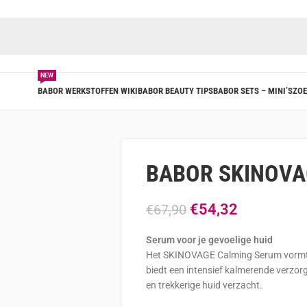
NEW
BABOR WERKSTOFFEN WIKI
BABOR BEAUTY TIPS
BABOR SETS – MINI’S
ZOE
BABOR SKINOVAG
€
54,32
€
67,90
Serum voor je gevoelige huid
Het SKINOVAGE Calming Serum vormt d
biedt een intensief kalmerende verzorgi
en trekkerige huid verzacht.