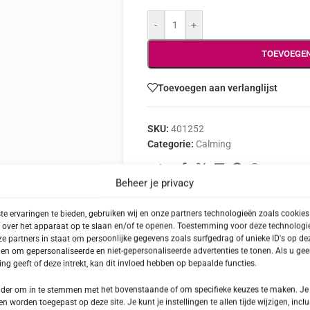
-
+
TOEVOEGE
Toevoegen aan verlanglijst
SKU:
401252
Categorie:
Calming
Delen:
Beheer je privacy
e ervaringen te bieden, gebruiken wij en onze partners technologieën zoals cookie
 over het apparaat op te slaan en/of te openen. Toestemming voor deze technologie
e partners in staat om persoonlijke gegevens zoals surfgedrag of unieke ID's op dez
BESCHRIJVING
INGREDIËNTEN
en om gepersonaliseerde en niet-gepersonaliseerde advertenties te tonen. Als u ge
g geeft of deze intrekt, kan dit invloed hebben op bepaalde functies.
onder om in te stemmen met het bovenstaande of om specifieke keuzes te maken. Je
en worden toegepast op deze site. Je kunt je instellingen te allen tijde wijzigen, inclu