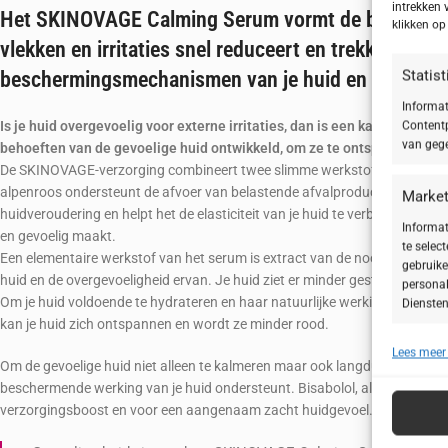
intrekken 
Het SKINOVAGE Calming Serum vormt de basisverzorg
klikken o
vlekken en irritaties snel reduceert en trekkerige h
Statis
beschermingsmechanismen van je huid en reduceert
Informat
Is je huid overgevoelig voor externe irritaties, dan is een kalmeren
Contentp
van gege
behoeften van de gevoelige huid ontwikkeld, om ze te ontspannen en 
De SKINOVAGE-verzorging combineert twee slimme werkstoffen om je hu
alpenroos ondersteunt de afvoer van belastende afvalproducten op basis 
Market
huidveroudering en helpt het de elasticiteit van je huid te verbeteren. H
Informat
en gevoelig maakt.
te selec
Een elementaire werkstof van het serum is extract van de noordelijke truff
gebruike
huid en de overgevoeligheid ervan. Je huid ziet er minder gestrest uit en de
personal
Om je huid voldoende te hydrateren en haar natuurlijke werking te onders
Diensten
kan je huid zich ontspannen en wordt ze minder rood.
Lees meer
Toepa
Om de gevoelige huid niet alleen te kalmeren maar ook langdurig weerbaa
Gegeven
beschermende werking van je huid ondersteunt. Bisabolol, allantoïne en 
Verschil
verzorgingsboost en voor een aangenaam zacht huidgevoel.
verzonde