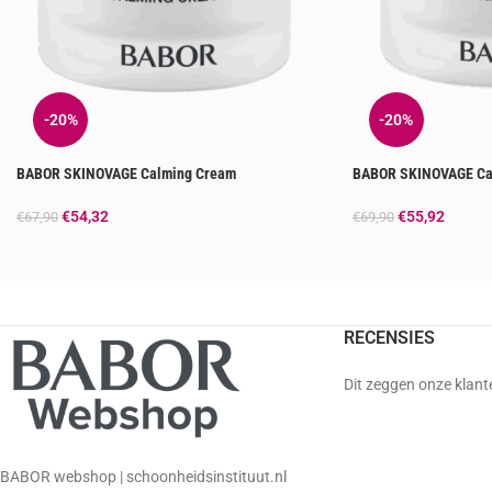
-20%
-20%
BABOR SKINOVAGE Calming Cream
BABOR SKINOVAGE Cal
€
54,32
€
55,92
€
67,90
€
69,90
RECENSIES
Dit zeggen onze klant
BABOR webshop | schoonheidsinstituut.nl