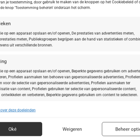
van je toestemming, door gebruik te maken van de knoppen op het Cookiebeleid of 
ing voor de gevoelige huid en biedt een intensief
p de knop 'Toestemming beheren' onderaan het scherm.
uid verzacht. Al in de eerste stap van de verzorgings
tieken
 het je huidgevoeligheid.
ie op een apparaat opslaan en/of openen, De prestaties van advertenties meten,
de en vernieuwende verzorging nodig. Het werkstoffencomplex van het S
restaties meten, Publieksgroepen begrijpen aan de hand van statistieken of combi
vens uit verschillende bronnen.
minder gevoelig voor externe invloeden te maken.
ideigen beschermingsmechanismen te versterken en de basisvoorwaarde
van de principes van autofagie. Bovendien beschermt het extract je huid 
ing
et wordt gecombineerd met een marien polysacharide, dat je huidbeschermin
ie op een apparaat opslaan en/of openen, Beperkte gegevens gebruiken om adverte
teren, Profielen aanmaken ten behoeve van gepersonaliseerde advertenties, Profiele
el Albatrellus Ovinus. Door de speciale pijnreceptoren te regelen, regelt d
n voor de selectie van gepersonaliseerde advertenties, Profielen aanmaken ter
 irritaties lijken gereduceerd.
isatie van content, Profielen gebruiken ter selectie van gepersonaliseerde content,
teunen, zorgen polysachariden voor vochtigheid, en om je huid te kalmeren
 ontwikkelen en verbeteren, Beperkte gegevens gebruiken om content te selecteren.
 over deze doeleinden
ssingen
Alt
rder te maken, bevat het SKINOVAGE Calming Serum ook squalaan van olijv
s uit andere gegevensbronnen met elkaar matchen en combineren,
panthenol helpen je huidvernieuwing en versterken de effecten van het se
lende apparaten linken, Apparaten identificeren op basis van automatisch
Oké
Weigeren
Beheer opti
n informatie.