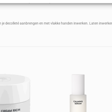
rd, evenwichtig en minder geïrriteerd uit.
ragen voor beveiliging, fraude voorkomen en detecteren en
 opsporen, Advertenties en content leveren en tonen,
Alt
ykeuzes opslaan en delen.
s en je decolleté aanbrengen en met vlakke handen inwerken. Laten inwerk