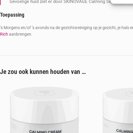
Gevoelige huid ziet er door SKINOVAGE Calming Serum gekalmee
Zorg d
Toepassing
fouten
Privac
’s Morgens en/of ’s avonds na de gezichtsreiniging op je gezicht, je hal
Rich
aanbrengen.
Je zou ook kunnen houden van …