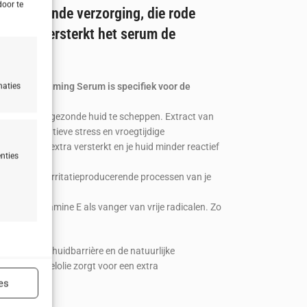
door te
 kalmerende verzorging, die rode
routine versterkt het serum de
KINOVAGE Calming Serum is specifiek voor de
naties
n voor een gezonde huid te scheppen. Extract van
tegen oxidatieve stress en vroegtijdige
gsbarrière extra versterkt en je huid minder reactief
nties
n
it extract de irritatieproducerende processen van je
, werkt vitamine E als vanger van vrije radicalen. Zo
ijd actief
en, die je huidbarrière en de natuurlijke
rum. Amandelolie zorgt voor een extra
es