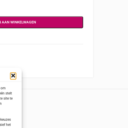
N AAN WINKELWAGEN
s om
ën stelt
e site te
en
 keuzes
sief het