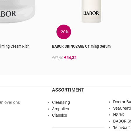
-20%
ming Cream Rich
BABOR SKINOVAGE Calming Serum
€
54,32
€
67,90
ASSORTIMENT
Doctor B
en over ons
Cleansing
SeaCreat
Ampullen
HSR®
Classics
BABOR Se
‘Mini-bar’