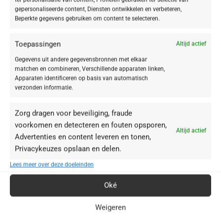
gepersonaliseerde content, Diensten ontwikkelen en verbeteren,
Beperkte gegevens gebruiken om content te selecteren.
Toepassingen
Altijd actief
Gegevens uit andere gegevensbronnen met elkaar
matchen en combineren, Verschillende apparaten linken,
Apparaten identificeren op basis van automatisch
verzonden informatie.
Zorg dragen voor beveiliging, fraude
voorkomen en detecteren en fouten opsporen,
Altijd actief
Advertenties en content leveren en tonen,
Privacykeuzes opslaan en delen.
BABOR webshop | schoonheidsinstituut.nl
Lees meer over deze doeleinden
+31(0)85 016 0072
Oké
info@schoonheidsinstituut.nl
KVK: 96875941
Weigeren
RECENSIES