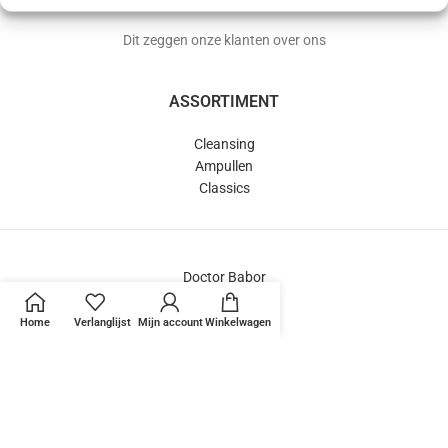
Dit zeggen onze klanten over ons
ASSORTIMENT
Cleansing
Ampullen
Classics
Doctor Babor
SeaCreation®
HSR®
Home
Verlanglijst
Mijn account
Winkelwagen
BABOR Sets
‘Mini-bar’
BEDRIJF