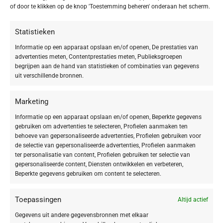
of door te klikken op de knop 'Toestemming beheren' onderaan het scherm.
HUIDTYPE
Droge huid
Statistieken
1
Gecombineerde huid
1
Informatie op een apparaat opslaan en/of openen, De prestaties van
advertenties meten, Contentprestaties meten, Publieksgroepen
Gevoelige huid
1
begrijpen aan de hand van statistieken of combinaties van gegevens
Vette huid
1
uit verschillende bronnen.
Onzuivere huid
1
Rijpe & veeleisende huid
2
Marketing
Informatie op een apparaat opslaan en/of openen, Beperkte gegevens
gebruiken om advertenties te selecteren, Profielen aanmaken ten
behoeve van gepersonaliseerde advertenties, Profielen gebruiken voor
VEGAN
de selectie van gepersonaliseerde advertenties, Profielen aanmaken
ter personalisatie van content, Profielen gebruiken ter selectie van
Vegan
1
gepersonaliseerde content, Diensten ontwikkelen en verbeteren,
Beperkte gegevens gebruiken om content te selecteren.
Toepassingen
Altijd actief
Gegevens uit andere gegevensbronnen met elkaar