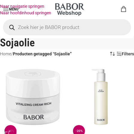
Naar navigatie springen
MENU
Naar hoofdinhoud springen
Sojaolie
Home
/
Producten getagged “Sojaolie”
Filters
-20%
-20%