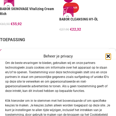
POPULAIR
BABOR SKINOVAGE Vitalizing Cream
Rich
BABOR CLEANSING HY-ÖL
€
55,92
€
69,90
€
22,32
€
27,90
TOEPASSING
Gezicht
2
Beheer je privacy
Hals en décolleté
1
Om de beste ervaringen te bieden, gebruiken wij en onze partners
technologieën zoals cookies om informatie over het apparaat op te slaan
en/of te openen. Toestemming voor deze technologieën stelt ons en onze
partners in staat om persoonlijke gegevens zoals surfgedrag of unieke ID's
SOORT PRODUCT
op deze site te verwerken en om gepersonaliseerde en niet-
gepersonaliseerde advertenties te tonen. Als u geen toestemming geeft of
deze intrekt, kan dit invloed hebben op bepaalde functies.
Reiniging
1
Cream
1
Klik hieronder om in te stemmen met het bovenstaande of om specifieke
keuzes te maken. Je keuzes zullen alleen worden toegepast op deze site. Je
kunt je instellingen te allen tijde wijzigen, inclusief het intrekken van je
toestemming, door gebruik te maken van de knoppen op het Cookiebeleid