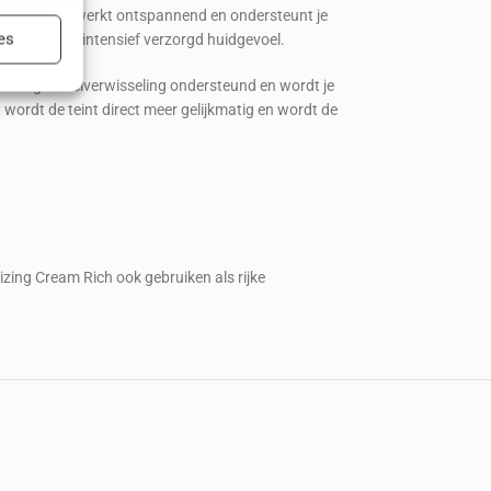
n. Panthenol werkt ontspannend en ondersteunt je
es
nt haar een intensief verzorgd huidgevoel.
uwing en celverwisseling ondersteund en wordt je
 wordt de teint direct meer gelijkmatig en wordt de
ijd actief
lizing Cream Rich ook gebruiken als rijke