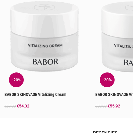
-20%
-20%
BABOR SKINOVAGE Vitalizing Cream
BABOR SKINOVAGE Vit
€
54,32
€
55,92
€
67,90
€
69,90