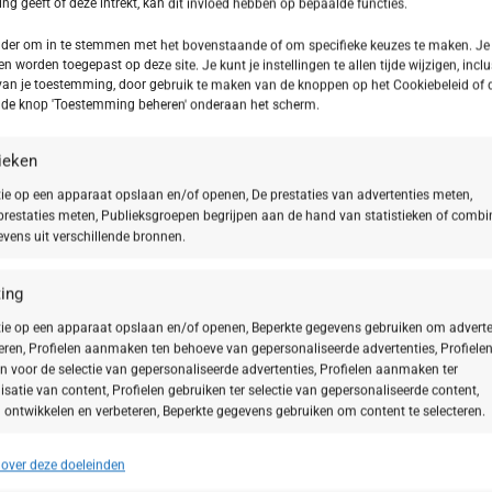
)
g geeft of deze intrekt, kan dit invloed hebben op bepaalde functies.
onder om in te stemmen met het bovenstaande of om specifieke keuzes te maken. Je
f luchtvervuiling laten je huid er vaak vermoeid en
en worden toegepast op deze site. Je kunt je instellingen te allen tijde wijzigen, inclu
van je toestemming, door gebruik te maken van de knoppen op het Cookiebeleid of 
en produceert een intensief verzorgd huidgevoel, vo
p de knop 'Toestemming beheren' onderaan het scherm.
tige huid weer op door je huideigen vernieuwingsprocessen te ondersteun
tieken
ie op een apparaat opslaan en/of openen, De prestaties van advertenties meten,
 huideigen vernieuwingsprocessen en het microbioom van je huid, om de c
restaties meten, Publieksgroepen begrijpen aan de hand van statistieken of combi
wen van een Natural Moisturizing Factor, die de natuurlijke afschilfering
vens uit verschillende bronnen.
egen vroegtijdige huidveroudering als gevolg van digitaal, blauw licht. Z
ing
gaan, produceren minerale blaadjes uit kleihoudend gesteente een soft-fo
ie op een apparaat opslaan en/of openen, Beperkte gegevens gebruiken om adverte
teren, Profielen aanmaken ten behoeve van gepersonaliseerde advertenties, Profiele
n voor de selectie van gepersonaliseerde advertenties, Profielen aanmaken ter
ideigen beschermingsmechanismen te versterken en de basisvoorwaarde
isatie van content, Profielen gebruiken ter selectie van gepersonaliseerde content,
 ontwikkelen en verbeteren, Beperkte gegevens gebruiken om content te selecteren.
van de principes van autofagie. Bovendien beschermt het extract je huid 
et wordt gecombineerd met een marien polysacharide, dat je huidbeschermin
 over deze doeleinden
ssingen
Alt