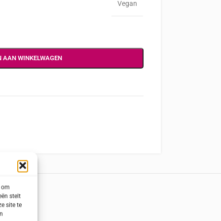
Vegan
N AAN WINKELWAGEN
s om
ën stelt
e site te
en