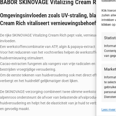
BABOR SKINOVAGE Vitalizing Cream Rich (5.2
toestemmin
Klik hier
Omgevingsinvloeden zoals UV-straling, blauw licht o
zullen alle
intrekken 
Cream Rich vitaliseert vernieuwingsbehoeftige huid 
klikken o
De rijke SKINOVAGE Vitalizing Cream Rich pept vale, vernieuwingsbehoef
Statis
invloeden.
Informat
Een werkstoffencombinatie van ATP, algin & papaya-extract stimuleert je
Contentp
Voor het reduceren van het vochtverlies helpen de werkstoffen bij het bou
van gege
huidvernieuwing stimuleert.
Cacao-extracten fungeren als vangers van vrije radicalen en beschermen t
Market
bestrijden vroegtijdige veroudering.
Om de eerste tekenen van huidveroudering ook met direct effect tegen te 
Informat
verbergt en het huidreliëf gelijkmatiger doet lijken.
te selec
gebruike
De SKINOVAGE-verzorging combineert twee slimme werkstoffen om je hu
personal
Diensten
alpenroos ondersteunt de afvoer van belastende afvalproducten op basis 
huidveroudering en helpt het de elasticiteit van je huid te verbeteren. H
en gevoelig maakt.
Lees meer
Toepa