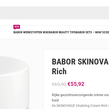
NEW
BABOR WERKSTOFFEN WIKI
BABOR BEAUTY TIPS
BABOR SETS – MINI’S
ZOE
BABOR SKINOVAG
Rich
€
55,92
€
69,90
Rijke gezichtsverzorgende crème voor
huid
De SKINOVAGE Vitalizing Cream Rich v