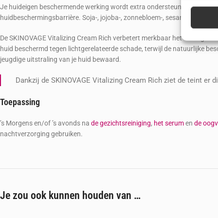
Gegeven
Je huideigen beschermende werking wordt extra ondersteund door vitamin
Verschil
huidbeschermingsbarrière. Soja-, jojoba-, zonnebloem-, sesam- en macada
verzonde
De SKINOVAGE Vitalizing Cream Rich verbetert merkbaar het vochtgehalte
Zorg d
huid beschermd tegen lichtgerelateerde schade, terwijl de natuurlijke be
jeugdige uitstraling van je huid bewaard.
fouten
Privac
Dankzij de SKINOVAGE Vitalizing Cream Rich ziet de teint er dire
Toepassing
’s Morgens en/of ’s avonds na
de gezichtsreiniging
,
het serum
en
de oogv
nachtverzorging gebruiken.
Je zou ook kunnen houden van …