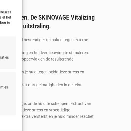
 keuzes
 vaal uitzien. De SKINOVAGE Vitalizing
sief het
door te
or meer uitstraling.
en en je huid bestendiger te maken tegen externe
elstofwisseling en huidvernieuwing te stimuleren.
naties
 van het huidoppervlak en de resulterende
e beschermen je huid tegen oxidatieve stress en
cus-effect, dat onregelmatigheden in de teint
nties
n
n voor een gezonde huid te scheppen. Extract van
tegen oxidatieve stress en vroegtijdige
gsbarrière extra versterkt en je huid minder reactief
ijd actief