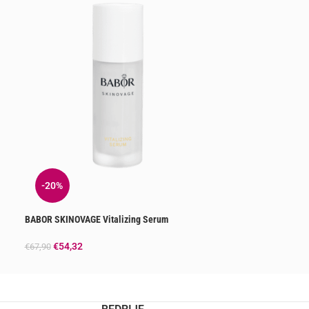
-20%
BABOR SKINOVAGE Vitalizing Serum
€
54,32
€
67,90