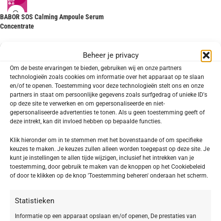
BABOR SOS Calming Ampoule Serum
Concentrate
€
27,92
€
34,90
Beheer je privacy
TOEPASSING
Om de beste ervaringen te bieden, gebruiken wij en onze partners
technologieën zoals cookies om informatie over het apparaat op te slaan
Gezicht
en/of te openen. Toestemming voor deze technologieën stelt ons en onze
1
partners in staat om persoonlijke gegevens zoals surfgedrag of unieke ID's
op deze site te verwerken en om gepersonaliseerde en niet-
gepersonaliseerde advertenties te tonen. Als u geen toestemming geeft of
deze intrekt, kan dit invloed hebben op bepaalde functies.
SOORT PRODUCT
Klik hieronder om in te stemmen met het bovenstaande of om specifieke
keuzes te maken. Je keuzes zullen alleen worden toegepast op deze site. Je
Ampullen
1
kunt je instellingen te allen tijde wijzigen, inclusief het intrekken van je
toestemming, door gebruik te maken van de knoppen op het Cookiebeleid
of door te klikken op de knop 'Toestemming beheren' onderaan het scherm.
HUIDTYPE
Statistieken
Gevoelige huid
1
Informatie op een apparaat opslaan en/of openen, De prestaties van