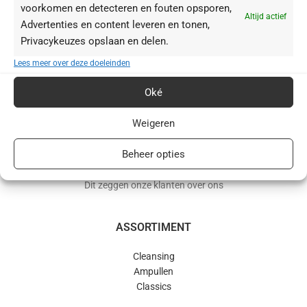
voorkomen en detecteren en fouten opsporen,
Altijd actief
Advertenties en content leveren en tonen,
Privacykeuzes opslaan en delen.
BABOR webshop | schoonheidsinstituut.nl
Lees meer over deze doeleinden
+31(0)85 016 0072
Oké
info@schoonheidsinstituut.nl
Weigeren
KVK: 96875941
Beheer opties
RECENSIES
Dit zeggen onze klanten over ons
ASSORTIMENT
Cleansing
Ampullen
Classics