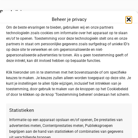
Beschrijving
Beheer je privacy
BABOR AMPOULE CONCENTRATES SOS
Om de beste ervaringen te bieden, gebruiken wij en onze partners
Calming
technologieën zoals cookies om informatie over het apparaat op te slaan
en/of te openen. Toestemming voor deze technologieën stelt ons en onze
partners in staat om persoonlijke gegevens zoals surfgedrag of unieke ID's
Gestreste huid vereist specifieke hulp die snel en
op deze site te verwerken en om gepersonaliseerde en niet-
intensief kalmeert. De werkstoffen van de SOS
gepersonaliseerde advertenties te tonen. Als u geen toestemming geeft of
deze intrekt, kan dit invloed hebben op bepaalde functies.
Calming Ampoule Concentrates helpen bij
Klik hieronder om in te stemmen met het bovenstaande of om specifieke
gestreste huid en rode vlekken, reduceren
keuzes te maken. Je keuzes zullen alleen worden toegepast op deze site. Je
trekkerige huid en maken je huid weerbaarder
kunt je instellingen te allen tijde wijzigen, inclusief het intrekken van je
toestemming, door gebruik te maken van de knoppen op het Cookiebeleid
tegenover natuurlijke stressfactoren.
of door te klikken op de knop 'Toestemming beheren' onderaan het scherm.
De SOS Calming Ampoule Concentrates met aloë vera kalmeren direct je
Statistieken
huid en reduceren rode vlekken. Je huid voelt direct meer ontspannen
Informatie op een apparaat opslaan en/of openen, De prestaties van
aan. Bovendien zorgt een werkstoffencomplex van sacharide, betaïne en
advertenties meten, Contentprestaties meten, Publieksgroepen
panthenol voor een extra boost, om je huid te hydrateren en te kalmeren.
begrijpen aan de hand van statistieken of combinaties van gegevens
uit verschillende bronnen.