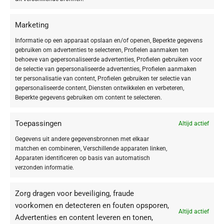
De SOS Calming-ampullen zorgen voor een ontspannen huidgevoel en
reduceren rode vlekken en trekkerige huid.
Marketing
Dankzij de werkstoffen van de SOS Calming Ampoule
Informatie op een apparaat opslaan en/of openen, Beperkte gegevens
Concentrates ziet de gestreste, gevoelige huid er direct meer
gebruiken om advertenties te selecteren, Profielen aanmaken ten
behoeve van gepersonaliseerde advertenties, Profielen gebruiken voor
ontspannen en gelijkmatig uit.
de selectie van gepersonaliseerde advertenties, Profielen aanmaken
Toepassing
ter personalisatie van content, Profielen gebruiken ter selectie van
gepersonaliseerde content, Diensten ontwikkelen en verbeteren,
Na de reiniging met
BABOR CLEANSING-producten
. Ampul schudden en
Beperkte gegevens gebruiken om content te selecteren.
je hals van de ampul met een tissue of de bijgevoegde ampullenopener
bedekken. Ampul bij je hals resp. opener vastpakken en met een ruk naar
Toepassingen
Altijd actief
achteren bij de onderste, gekleurde ring openbreken. Concentraat in de
handpalm doen en dan op gezicht, hals en decolleté verdelen. Zachtjes in
Gegevens uit andere gegevensbronnen met elkaar
matchen en combineren, Verschillende apparaten linken,
je huid kloppen. Vervolgens de verzorgingscrème aanbrengen.
Apparaten identificeren op basis van automatisch
verzonden informatie.
Zorg dragen voor beveiliging, fraude
Before
voorkomen en detecteren en fouten opsporen,
Altijd actief
Advertenties en content leveren en tonen,