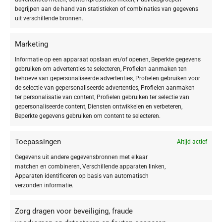
begrijpen aan de hand van statistieken of combinaties van gegevens
huidbeeld met een prachtige, gezonde finish.
uit verschillende bronnen.
Een rijke blend van sesamolie, huididentiek squalaan en plantaardige
oliën hydrateert je huid diep en beschermt tegen vochtverlies.
Huididentieke ceramiden en vitamine F (essentiële vetzuren)
Marketing
ondersteunen de natuurlijke lipidenbarrière, waardoor de vochtbalans
Informatie op een apparaat opslaan en/of openen, Beperkte gegevens
wordt hersteld en je huid zijdezacht en soepel aanvoelt.
gebruiken om advertenties te selecteren, Profielen aanmaken ten
De actieve ingrediënten hebben een positieve invloed op de
behoeve van gepersonaliseerde advertenties, Profielen gebruiken voor
voedingsstoffenvoorziening van je huid, wat bijdraagt aan een gladdere
de selectie van gepersonaliseerde advertenties, Profielen aanmaken
ter personalisatie van content, Profielen gebruiken ter selectie van
textuur en verbeterde elasticiteit.
gepersonaliseerde content, Diensten ontwikkelen en verbeteren,
De warme, elegante ‘Grounding’ geur is samengesteld uit kostbare
Beperkte gegevens gebruiken om content te selecteren.
etherische oliën die je meenemen op een reis van pure rust. Het hart van
witte bloemen wordt gecombineerd met sensuele, oosterse accenten van
Toepassingen
patchouli en cederhout. Sappige mediterrane bergamot en warme
Altijd actief
vetiver maken dit harmoniserende bouquet compleet, voor een gevoel
Gegevens uit andere gegevensbronnen met elkaar
van behaaglijke comfort en innerlijke rust.
matchen en combineren, Verschillende apparaten linken,
Apparaten identificeren op basis van automatisch
Toepassing
verzonden informatie.
Voor gebruik schudden. De olie op je huid aanbrengen en zachtjes
Zorg dragen voor beveiliging, fraude
inmasseren. Laat de olie volledig in je huid trekken voordat je je