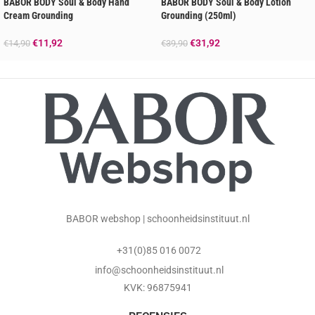
BABOR BODY Soul & Body Hand
BABOR BODY Soul & Body Lotion
Cream Grounding
Grounding (250ml)
€
11,92
€
31,92
€
14,90
€
39,90
BABOR webshop | schoonheidsinstituut.nl
+31(0)85 016 0072
info@schoonheidsinstituut.nl
KVK: 96875941