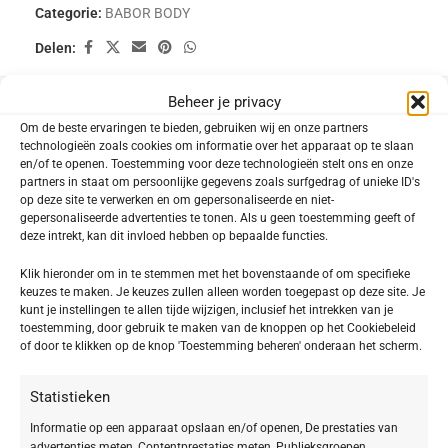
Categorie:
BABOR BODY
Delen:
Beheer je privacy
Beschrijving
Om de beste ervaringen te bieden, gebruiken wij en onze partners
Soul & Body Shimmer Oil
technologieën zoals cookies om informatie over het apparaat op te slaan
en/of te openen. Toestemming voor deze technologieën stelt ons en onze
partners in staat om persoonlijke gegevens zoals surfgedrag of unieke ID's
Gun jezelf een moment van diepe ontspanning en
op deze site te verwerken en om gepersonaliseerde en niet-
gepersonaliseerde advertenties te tonen. Als u geen toestemming geeft of
laat je huid stralen met de BABOR Soul & Body
deze intrekt, kan dit invloed hebben op bepaalde functies.
Shimmer Oil Grounding. Deze intensief voedende
Klik hieronder om in te stemmen met het bovenstaande of om specifieke
lichaamsolie is speciaal ontwikkeld om niet alleen
keuzes te maken. Je keuzes zullen alleen worden toegepast op deze site. Je
kunt je instellingen te allen tijde wijzigen, inclusief het intrekken van je
je huid te perfectioneren met een prachtige ‘glow’,
toestemming, door gebruik te maken van de knoppen op het Cookiebeleid
maar ook om je zintuigen te aarden en je innerlijke
of door te klikken op de knop 'Toestemming beheren' onderaan het scherm.
balans te herstellen.
Statistieken
De olie bevat fijne, stralende shimmerpigmenten die met je huid
Informatie op een apparaat opslaan en/of openen, De prestaties van
versmelten. Dit zorgt voor een natuurlijke glans en een optisch perfecter
advertenties meten, Contentprestaties meten, Publieksgroepen