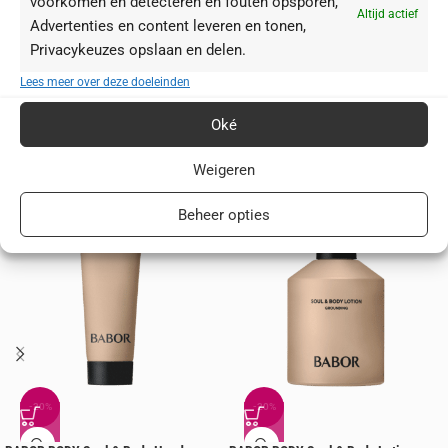
voorkomen en detecteren en fouten opsporen,
aankleedt.
Altijd actief
Advertenties en content leveren en tonen,
Privacykeuzes opslaan en delen.
Ingrediënten
Lees meer over deze doeleinden
Oké
Je zou ook kunnen houden van …
Weigeren
Beheer opties
-20%
-20%