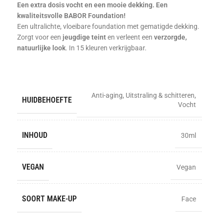
Een extra dosis vocht en een mooie dekking. Een
kwaliteitsvolle BABOR Foundation!
Een ultralichte, vloeibare foundation met gematigde dekking.
Zorgt voor een
jeugdige teint
en verleent een
verzorgde,
natuurlijke look
. In 15 kleuren verkrijgbaar.
Anti-aging
,
Uitstraling & schitteren
,
HUIDBEHOEFTE
Vocht
INHOUD
30ml
VEGAN
Vegan
SOORT MAKE-UP
Face