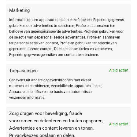
foundation met extra ‘Hydra Plus’ werkstoffen.
Marketing
Informatie op een apparaat opslaan en/of openen, Beperkte gegevens
De liquid-textuur zorgt voor een
jeugdige teint
en verleent een
gebruiken om advertenties te selecteren, Profielen aanmaken ten
verzorgde, natuurlijke look
.
behoeve van gepersonaliseerde advertenties, Profielen gebruiken voor
de selectie van gepersonaliseerde advertenties, Profielen aanmaken
Make-up met verzorgende power uit de Hydra Plus ampullen!
ter personalisatie van content, Profielen gebruiken ter selectie van
gepersonaliseerde content, Diensten ontwikkelen en verbeteren,
De werkstoffen uit de Hydra Plus-ampul zitten ook in deze Liquid
Beperkte gegevens gebruiken om content te selecteren.
Foundation. Daarom is deze foundation ideaal om een
vochtarme, droge
huid weer in balans
te brengen. Ook zal je huid snel
fris en verzorgd
Toepassingen
Altijd actief
aanvoelen en er
jeugdig glad
uitzien.
Gegevens uit andere gegevensbronnen met elkaar
matchen en combineren, Verschillende apparaten linken,
Toepassing
Apparaten identificeren op basis van automatisch
verzonden informatie.
Met een make-up-penseel, sponsje of met de vingers vanuit het midden
van het gezicht naar buiten toe aanbrengen. Aan de buitenste randen
Zorg dragen voor beveiliging, fraude
(haarlijn, kaaklijn) zorgvuldig uitvegen.
voorkomen en detecteren en fouten opsporen,
Altijd actief
Advertenties en content leveren en tonen,
Privacykeuzes opslaan en delen.