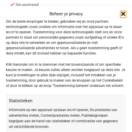
Op voorraad
Beheer je privacy
TOEVOEGEN AAN WINKELWAGEN
Om de beste ervaringen te bieden, gebruiken wij en onze partners
technologieën zoals cookies om informatie over het apparaat op te slaan
en/of te openen. Toestemming voor deze technologieën stelt ons en onze
Toevoegen aan verlanglijst
partners in staat om persoonlijke gegevens zoals surfgedrag of unieke ID's
op deze site te verwerken en om gepersonaliseerde en niet-
gepersonaliseerde advertenties te tonen. Als u geen toestemming geeft of
SKU:
645314
deze intrekt, kan dit invloed hebben op bepaalde functies.
Categorieën:
Hydra Liquid Foundation
,
SKINCARE Make-up
Klik hieronder om in te stemmen met het bovenstaande of om specifieke
Delen:
keuzes te maken. Je keuzes zullen alleen worden toegepast op deze site. Je
kunt je instellingen te allen tijde wijzigen, inclusief het intrekken van je
toestemming, door gebruik te maken van de knoppen op het Cookiebeleid
of door te klikken op de knop 'Toestemming beheren' onderaan het scherm.
Beschrijving
Hydra Liquid Foundation 14 honey
Statistieken
Informatie op een apparaat opslaan en/of openen, De prestaties van
Deze BABOR Hydra Liquid Foundation is een
advertenties meten, Contentprestaties meten, Publieksgroepen
ultralichte, vloeibare foundation met een gematigde
begrijpen aan de hand van statistieken of combinaties van gegevens
uit verschillende bronnen.
dekking. In 15 kleuren verkrijgbaar. Een kwaliteits