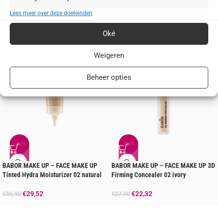
Lees meer over deze doeleinden
Je zou ook kunnen houden van …
Oké
Weigeren
Beheer opties
-20%
-20%
BABOR MAKE UP – FACE MAKE UP
BABOR MAKE UP – FACE MAKE UP 3D
Tinted Hydra Moisturizer 02 natural
Firming Concealer 02 ivory
€
29,52
€
22,32
€
36,90
€
27,90