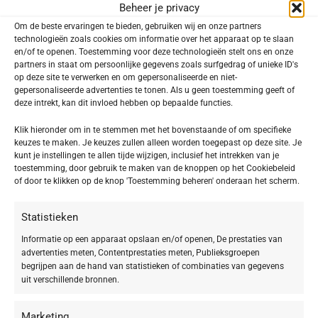
Beheer je privacy
Om de beste ervaringen te bieden, gebruiken wij en onze partners
Toevoegen aan verlanglijst
technologieën zoals cookies om informatie over het apparaat op te slaan
en/of te openen. Toestemming voor deze technologieën stelt ons en onze
partners in staat om persoonlijke gegevens zoals surfgedrag of unieke ID's
SKU:
645802
op deze site te verwerken en om gepersonaliseerde en niet-
Categorieën:
Collagen Deluxe foundation
,
SKINCARE Make-
gepersonaliseerde advertenties te tonen. Als u geen toestemming geeft of
up
deze intrekt, kan dit invloed hebben op bepaalde functies.
Delen:
Klik hieronder om in te stemmen met het bovenstaande of om specifieke
keuzes te maken. Je keuzes zullen alleen worden toegepast op deze site. Je
kunt je instellingen te allen tijde wijzigen, inclusief het intrekken van je
toestemming, door gebruik te maken van de knoppen op het Cookiebeleid
Beschrijving
of door te klikken op de knop 'Toestemming beheren' onderaan het scherm.
Collagen Deluxe Foundation 02 ivory
Statistieken
Make-up met verzorgende power. Voor een vollere
Informatie op een apparaat opslaan en/of openen, De prestaties van
en gladder ogende, onberispelijke huid. De perfecte
advertenties meten, Contentprestaties meten, Publieksgroepen
begrijpen aan de hand van statistieken of combinaties van gegevens
anti-aging-verzorging in de strijd tegen
uit verschillende bronnen.
huidveroudering. In 5 kleuren verkrijgbaar.
Marketing