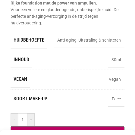
Rijke foundation met de power van ampullen.
Voor een vollere en gladder ogende, onberispelijke huid. De
perfecte anti-aging-verzorging in de strijd tegen
huidveroudering.
HUIDBEHOEFTE
Anti-aging
,
Uitstraling & schitteren
INHOUD
30ml
VEGAN
Vegan
SOORT MAKE-UP
Face
-
+
TOEVOEGEN AAN WINKELWAGEN