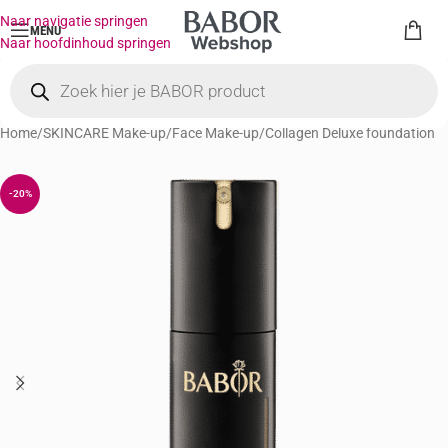
Naar navigatie springen
MENU
Naar hoofdinhoud springen
Home
/
SKINCARE Make-up
/
Face Make-up
/
Collagen Deluxe foundation
-20%