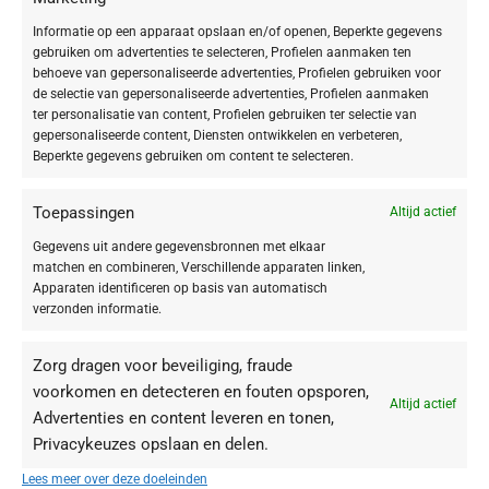
Deze BABOR Collagen Deluxe Foundation van de nieuwe FACE MAKE UP
Informatie op een apparaat opslaan en/of openen, Beperkte gegevens
collectie is een crème-achtige foundation met
hoge dekking voor elke
gebruiken om advertenties te selecteren, Profielen aanmaken ten
veeleisende, drogere huid
. Dit product verzorgt namelijk de drogere
behoeve van gepersonaliseerde advertenties, Profielen gebruiken voor
huid, biedt betrouwbare dekking en geeft toch een
verzorgde,
de selectie van gepersonaliseerde advertenties, Profielen aanmaken
natuurlijke look
. Daarnaast zijn de werkstoffen uit de Collagen Booster-
ter personalisatie van content, Profielen gebruiken ter selectie van
gepersonaliseerde content, Diensten ontwikkelen en verbeteren,
ampul zijn
ideaal bij een
afnemende elasticiteit en de eerste rimpels
.
Beperkte gegevens gebruiken om content te selecteren.
Geschikt voor veganisten!
Toepassingen
Altijd actief
Toepassing
Gegevens uit andere gegevensbronnen met elkaar
matchen en combineren, Verschillende apparaten linken,
Met een make-up-penseel, sponsje of met de vingers vanuit het midden
Apparaten identificeren op basis van automatisch
van het gezicht naar buiten toe aanbrengen. Aan de buitenste randen
verzonden informatie.
(haarlijn, kaaklijn) zorgvuldig uitvegen.
Zorg dragen voor beveiliging, fraude
voorkomen en detecteren en fouten opsporen,
Altijd actief
Advertenties en content leveren en tonen,
Privacykeuzes opslaan en delen.
Je zou ook kunnen houden van …
Lees meer over deze doeleinden