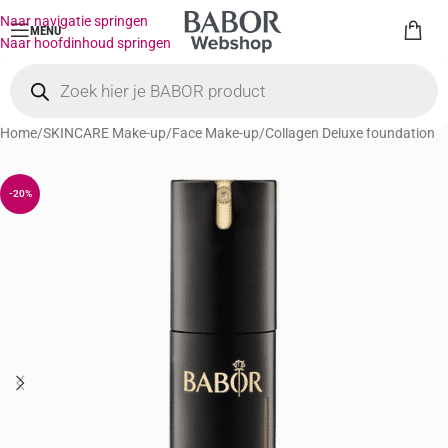
Naar navigatie springen
MENU
Naar hoofdinhoud springen
Home
/
SKINCARE Make-up
/
Face Make-up
/
Collagen Deluxe foundation
-20%