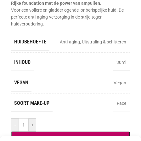
Rijke foundation met de power van ampullen.
Voor een vollere en gladder ogende, onberispelijke huid. De
perfecte anti-aging-verzorging in de strijd tegen
huidveroudering.
HUIDBEHOEFTE
Anti-aging
,
Uitstraling & schitteren
INHOUD
30ml
VEGAN
Vegan
SOORT MAKE-UP
Face
-
+
TOEVOEGEN AAN WINKELWAGEN