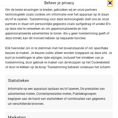
Beheer je privacy
Om de beste ervaringen te bieden, gebruiken wij en onze partners
Toevoegen aan verlanglijst
technologieën zoals cookies om informatie over het apparaat op te slaan
en/of te openen. Toestemming voor deze technologieën stelt ons en onze
partners in staat om persoonlijke gegevens zoals surfgedrag of unieke ID's
SKU:
645804
op deze site te verwerken en om gepersonaliseerde en niet-
Categorieën:
Collagen Deluxe foundation
,
SKINCARE Make-
gepersonaliseerde advertenties te tonen. Als u geen toestemming geeft of
up
deze intrekt, kan dit invloed hebben op bepaalde functies.
Delen:
Klik hieronder om in te stemmen met het bovenstaande of om specifieke
keuzes te maken. Je keuzes zullen alleen worden toegepast op deze site. Je
kunt je instellingen te allen tijde wijzigen, inclusief het intrekken van je
toestemming, door gebruik te maken van de knoppen op het Cookiebeleid
Beschrijving
of door te klikken op de knop 'Toestemming beheren' onderaan het scherm.
Collagen Deluxe Foundation 04 almond
Statistieken
Make-up met verzorgende power. Voor een vollere
Informatie op een apparaat opslaan en/of openen, De prestaties van
en gladder ogende, onberispelijke huid. De perfecte
advertenties meten, Contentprestaties meten, Publieksgroepen
begrijpen aan de hand van statistieken of combinaties van gegevens
anti-aging-verzorging in de strijd tegen
uit verschillende bronnen.
huidveroudering. In 5 kleuren verkrijgbaar.
Marketing