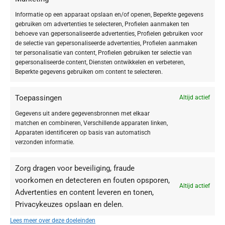
Deze BABOR Collagen Deluxe Foundation van de nieuwe FACE MAKE UP
Informatie op een apparaat opslaan en/of openen, Beperkte gegevens
collectie is een crème-achtige foundation met
hoge dekking voor elke
gebruiken om advertenties te selecteren, Profielen aanmaken ten
veeleisende, drogere huid
. Dit product verzorgt namelijk de drogere
behoeve van gepersonaliseerde advertenties, Profielen gebruiken voor
huid, biedt betrouwbare dekking en geeft toch een
verzorgde,
de selectie van gepersonaliseerde advertenties, Profielen aanmaken
natuurlijke look
. Daarnaast zijn de werkstoffen uit de Collagen Booster-
ter personalisatie van content, Profielen gebruiken ter selectie van
gepersonaliseerde content, Diensten ontwikkelen en verbeteren,
ampul zijn
ideaal bij een
afnemende elasticiteit en de eerste rimpels
.
Beperkte gegevens gebruiken om content te selecteren.
Geschikt voor veganisten!
Toepassingen
Altijd actief
Toepassing
Gegevens uit andere gegevensbronnen met elkaar
matchen en combineren, Verschillende apparaten linken,
Met een make-up-penseel, sponsje of met de vingers vanuit het midden
Apparaten identificeren op basis van automatisch
van het gezicht naar buiten toe aanbrengen. Aan de buitenste randen
verzonden informatie.
(haarlijn, kaaklijn) zorgvuldig uitvegen.
Zorg dragen voor beveiliging, fraude
voorkomen en detecteren en fouten opsporen,
Altijd actief
Advertenties en content leveren en tonen,
Privacykeuzes opslaan en delen.
Je zou ook kunnen houden van …
Lees meer over deze doeleinden