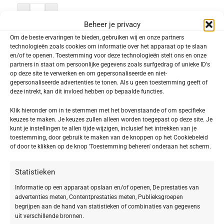
-
+
Beheer je privacy
TOEVOEGEN AAN WINKELWAGEN
Om de beste ervaringen te bieden, gebruiken wij en onze partners
technologieën zoals cookies om informatie over het apparaat op te slaan
en/of te openen. Toestemming voor deze technologieën stelt ons en onze
Toevoegen aan verlanglijst
partners in staat om persoonlijke gegevens zoals surfgedrag of unieke ID's
op deze site te verwerken en om gepersonaliseerde en niet-
gepersonaliseerde advertenties te tonen. Als u geen toestemming geeft of
SKU:
645306
deze intrekt, kan dit invloed hebben op bepaalde functies.
Categorieën:
Hydra Liquid Foundation
,
SKINCARE Make-up
Klik hieronder om in te stemmen met het bovenstaande of om specifieke
Delen:
keuzes te maken. Je keuzes zullen alleen worden toegepast op deze site. Je
kunt je instellingen te allen tijde wijzigen, inclusief het intrekken van je
toestemming, door gebruik te maken van de knoppen op het Cookiebeleid
of door te klikken op de knop 'Toestemming beheren' onderaan het scherm.
Beschrijving
Hydra Liquid Foundation 06 natural
Statistieken
Informatie op een apparaat opslaan en/of openen, De prestaties van
Deze BABOR Hydra Liquid Foundation is een
advertenties meten, Contentprestaties meten, Publieksgroepen
ultralichte, vloeibare foundation met een gematigde
begrijpen aan de hand van statistieken of combinaties van gegevens
uit verschillende bronnen.
dekking. In 15 kleuren verkrijgbaar. Een kwaliteits