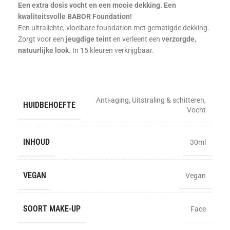
Een extra dosis vocht en een mooie dekking. Een
kwaliteitsvolle BABOR Foundation!
Een ultralichte, vloeibare foundation met gematigde dekking.
Zorgt voor een
jeugdige teint
en verleent een
verzorgde,
natuurlijke look
. In 15 kleuren verkrijgbaar.
Anti-aging
,
Uitstraling & schitteren
,
HUIDBEHOEFTE
Vocht
INHOUD
30ml
VEGAN
Vegan
SOORT MAKE-UP
Face