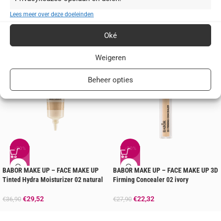
Lees meer over deze doeleinden
Je zou ook kunnen houden van …
Oké
Weigeren
Beheer opties
-20%
-20%
BABOR MAKE UP – FACE MAKE UP
BABOR MAKE UP – FACE MAKE UP 3D
Tinted Hydra Moisturizer 02 natural
Firming Concealer 02 ivory
€
29,52
€
22,32
€
36,90
€
27,90