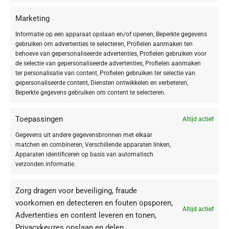
foundation met extra ‘Hydra Plus’ werkstoffen.
Marketing
Informatie op een apparaat opslaan en/of openen, Beperkte gegevens
De liquid-textuur zorgt voor een
jeugdige teint
en verleent een
gebruiken om advertenties te selecteren, Profielen aanmaken ten
verzorgde, natuurlijke look
.
behoeve van gepersonaliseerde advertenties, Profielen gebruiken voor
de selectie van gepersonaliseerde advertenties, Profielen aanmaken
Make-up met verzorgende power uit de Hydra Plus ampullen!
ter personalisatie van content, Profielen gebruiken ter selectie van
gepersonaliseerde content, Diensten ontwikkelen en verbeteren,
Beperkte gegevens gebruiken om content te selecteren.
De werkstoffen uit de Hydra Plus-ampul zitten ook in deze Liquid
Foundation. Daarom is deze foundation ideaal om een
vochtarme, droge
huid weer in balans
te brengen. Ook zal je huid snel
fris en verzorgd
Toepassingen
Altijd actief
aanvoelen en er
jeugdig glad
uitzien.
Gegevens uit andere gegevensbronnen met elkaar
matchen en combineren, Verschillende apparaten linken,
Toepassing
Apparaten identificeren op basis van automatisch
verzonden informatie.
Met een make-up-penseel, sponsje of met de vingers vanuit het midden
van het gezicht naar buiten toe aanbrengen. Aan de buitenste randen
Zorg dragen voor beveiliging, fraude
(haarlijn, kaaklijn) zorgvuldig uitvegen.
voorkomen en detecteren en fouten opsporen,
Altijd actief
Advertenties en content leveren en tonen,
Privacykeuzes opslaan en delen.