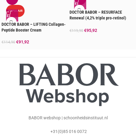
POPULAIR
DOCTOR BABOR – RESURFACE
Renewal (4,2% triple pro-retinol)
Cream
DOCTOR BABOR – LIFTING Collagen-
Peptide Booster Cream
€
95,92
€
119,90
€
91,92
€
114,90
BABOR webshop | schoonheidsinstituut.nl
+31(0)85 016 0072