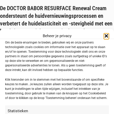
De DOCTOR BABOR RESURFACE Renewal Cream
ondersteunt de huidvernieuwingsprocessen en
verbetert de huidelasticiteit en -stevigheid met een
krachtig 4,2% Triple Pro-Retinol-complex.
Beheer je privacy
Om de beste ervaringen te bieden, gebruiken wij en onze partners
De opvolger van de Triple Pro-Retinol Renewal Cream
technologieën zoals cookies om informatie over het apparaat op te slaan
en/of te openen. Toestemming voor deze technologieën stelt ons en onze
Verrijkt met waardevolle aminozuren, niacinamide en vitamine F, biedt
partners in staat om persoonlijke gegevens zoals surfgedrag of unieke ID's
deze crème intensieve verzorging en versterkt de natuurlijke
op deze site te verwerken en om gepersonaliseerde en niet-
huidbeschermingsbarrière. Het resultaat is een zichtbaar gladder en
gepersonaliseerde advertenties te tonen. Als u geen toestemming geeft of
deze intrekt, kan dit invloed hebben op bepaalde functies.
gelijkmatiger huidbeeld.
Klik hieronder om in te stemmen met het bovenstaande of om specifieke
Belangrijkste Ingrediënten en Voordelen:
keuzes te maken. Je keuzes zullen alleen worden toegepast op deze site. Je
kunt je instellingen te allen tijde wijzigen, inclusief het intrekken van je
Triple Pro-Retinol-complex (4,2%):
toestemming, door gebruik te maken van de knoppen op het Cookiebeleid
Retinylpalmitaat:
Een stabiele vorm van vitamine A met antioxiderende
of door te klikken op de knop 'Toestemming beheren' onderaan het scherm.
eigenschappen die je huid beschermen tegen schadelijke invloeden zoals
UV-straling en vervuiling. Het helpt pigmentvlekken te verminderen en
Statistieken