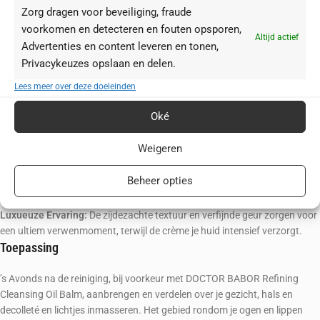
Zorg dragen voor beveiliging, fraude
tegen vrije radicalen en oxidatieve stress, verbetert de huideigen
processen en revitaliseert je huid voor een stralendere teint.
voorkomen en detecteren en fouten opsporen,
Altijd actief
Waarom Kiezen voor DOCTOR BABOR RESURFACE Renewal Cream?
Advertenties en content leveren en tonen,
Privacykeuzes opslaan en delen.
Geavanceerde Huidvernieuwing:
Het krachtige Triple Pro-Retinol-
Lees meer over deze doeleinden
complex stimuleert je huidvernieuwingsprocessen, verbetert de
elasticiteit en stevigheid, en vermindert fijne lijntjes en rimpels.
Oké
Intensieve Verzorging en Bescherming:
Aminozuren, niacinamide en
vitamine F bieden diepgaande hydratatie, versterken de natuurlijke
Weigeren
huidbarrière en beschermen tegen schadelijke milieu-invloeden.
Verfijnde Teint:
Regelmatig gebruik egaliseert je huid, vermindert
Beheer opties
verkleuringen en ouderdomsvlekken, en zorgt voor een gelijkmatigere en
stralendere huid.
Luxueuze Ervaring:
De zijdezachte textuur en verfijnde geur zorgen voor
een ultiem verwenmoment, terwijl de crème je huid intensief verzorgt.
Toepassing
’s Avonds na de reiniging, bij voorkeur met DOCTOR BABOR Refining
Cleansing Oil Balm, aanbrengen en verdelen over je gezicht, hals en
decolleté en lichtjes inmasseren. Het gebied rondom je ogen en lippen