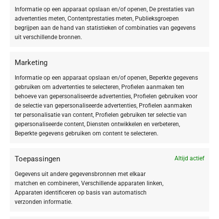
stimuleert de celvernieuwing en collageenproductie, wat resulteert in een
Informatie op een apparaat opslaan en/of openen, De prestaties van
stevigere en jeugdiger uitziende huid.
advertenties meten, Contentprestaties meten, Publieksgroepen
Ingekapseld Retinol:
Biedt een gecontroleerde en langdurige afgifte van
begrijpen aan de hand van statistieken of combinaties van gegevens
retinol zonder effectiviteitsverlies. Het vermindert onzuiverheden,
uit verschillende bronnen.
ouderdomsvlekken en fijne lijntjes voor een gelijkmatigere, stralende
huid.
Marketing
Bakuchiol:
Een veganistisch pro-retinol met krachtige antioxiderende en
kalmerende eigenschappen. Dit milde alternatief voor retinol verbetert de
Informatie op een apparaat opslaan en/of openen, Beperkte gegevens
gebruiken om advertenties te selecteren, Profielen aanmaken ten
elasticiteit en spankracht van je huid en beschermt tegen vrije radicalen.
behoeve van gepersonaliseerde advertenties, Profielen gebruiken voor
Niacinamide (5%):
Ook bekend als vitamine B3, vermindert fijne lijntjes,
de selectie van gepersonaliseerde advertenties, Profielen aanmaken
rimpels en pigmentvlekken, verbetert de barrièrefunctie van je huid en
ter personalisatie van content, Profielen gebruiken ter selectie van
minimaliseert zichtbaar vergrote poriën.
gepersonaliseerde content, Diensten ontwikkelen en verbeteren,
Amino Acids (2%):
Essentiële, semi-essentiële en niet-essentiële
Beperkte gegevens gebruiken om content te selecteren.
aminozuren zoals arginine, lysine en proline ondersteunen de
regeneratieprocessen van je huid, stimuleren de collageen- en
Toepassingen
Altijd actief
elastineproductie en bevorderen de hydratatie.
Vitamine F (1%):
Deze omega-vetzuren kalmeren en regenereren je huid,
Gegevens uit andere gegevensbronnen met elkaar
matchen en combineren, Verschillende apparaten linken,
beschermen tegen transepidermaal waterverlies en omgevingsstress, en
Apparaten identificeren op basis van automatisch
versterken de huidweerstand.
verzonden informatie.
BIOGEN PLANT EXTRACT:
Dit exclusieve extract van 8 krachtige
planten, onderzocht en geoptimaliseerd over 60 jaar, beschermt je huid