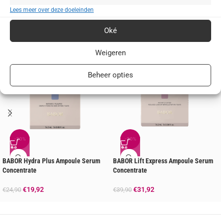
Lees meer over deze doeleinden
Je zou ook kunnen houden van …
Oké
Weigeren
Beheer opties
-20%
-20%
BABOR Hydra Plus Ampoule Serum
BABOR Lift Express Ampoule Serum
Concentrate
Concentrate
€
19,92
€
31,92
€
24,90
€
39,90