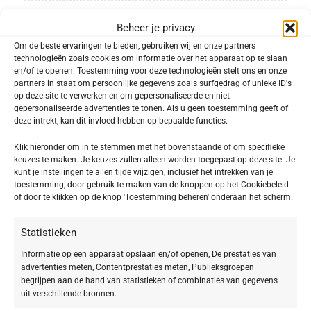
TOEPASSING
Gezicht
Beheer je privacy
Om de beste ervaringen te bieden, gebruiken wij en onze partners
technologieën zoals cookies om informatie over het apparaat op te slaan
VEGAN
Vegan
en/of te openen. Toestemming voor deze technologieën stelt ons en onze
partners in staat om persoonlijke gegevens zoals surfgedrag of unieke ID's
op deze site te verwerken en om gepersonaliseerde en niet-
gepersonaliseerde advertenties te tonen. Als u geen toestemming geeft of
-
+
deze intrekt, kan dit invloed hebben op bepaalde functies.
TOEVOEGEN AAN WINKELWAGEN
Klik hieronder om in te stemmen met het bovenstaande of om specifieke
keuzes te maken. Je keuzes zullen alleen worden toegepast op deze site. Je
kunt je instellingen te allen tijde wijzigen, inclusief het intrekken van je
Toevoegen aan verlanglijst
toestemming, door gebruik te maken van de knoppen op het Cookiebeleid
of door te klikken op de knop 'Toestemming beheren' onderaan het scherm.
SKU:
402939-1
Statistieken
Categorie:
GWP Cadeautjes
Informatie op een apparaat opslaan en/of openen, De prestaties van
Delen:
advertenties meten, Contentprestaties meten, Publieksgroepen
begrijpen aan de hand van statistieken of combinaties van gegevens
uit verschillende bronnen.
Beschrijving