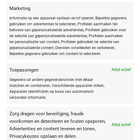
BABOR Ampoule Concentrates mini set
Marketing
Informatie op een apparaat opslaan en/of openen, Beperkte gegevens
3 ampullen uit de nieuwe BABOR Ampullen selectie.
gebruiken om advertenties te selecteren, Profielen aanmaken ten
behoeve van gepersonaliseerde advertenties, Profielen gebruiken voor
de selectie van gepersonaliseerde advertenties, Profielen aanmaken
Hydra Plus
ter personalisatie van content, Profielen gebruiken ter selectie van
gepersonaliseerde content, Diensten ontwikkelen en verbeteren,
Werkstoffen voor je vochtarme, droge huid.
Beperkte gegevens gebruiken om content te selecteren.
Perfect Glow
Toepassingen
Altijd actief
Werkstofconcentraat voor een direct geperfectioneerde huid & ultieme
Gegevens uit andere gegevensbronnen met elkaar
glow bij een vermoeide, doffe huid.
matchen en combineren, Verschillende apparaten linken,
Apparaten identificeren op basis van automatisch
verzonden informatie.
Lift Express
Werkstoffen met anti-rimpelpower voor een onmiddellijk gladde huid.
Zorg dragen voor beveiliging, fraude
voorkomen en detecteren en fouten opsporen,
Altijd actief
Advertenties en content leveren en tonen,
Privacykeuzes opslaan en delen.