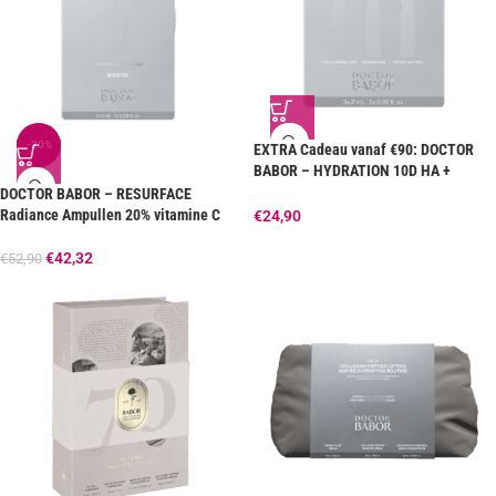
-20%
EXTRA Cadeau vanaf €90: DOCTOR
BABOR – HYDRATION 10D HA +
Instant Soothing + Rejuvenation set
DOCTOR BABOR – RESURFACE
MINI
Radiance Ampullen 20% vitamine C
€
24,90
€
42,32
€
52,90