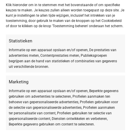
Klik hieronder om in te stemmen met het bovenstaande of om specifieke
keuzes te maken. Je keuzes zullen alleen worden toegepast op deze site. Je
kunt je instellingen te allen tijde wijzigen, inclusief het intrekken van je
toestemming, door gebruik te maken van de knoppen op het Cookiebeleid
of door te klikken op de knop 'Toestemming beheren' onderaan het scherm.
Statistieken
-20%
-20%
Informatie op een apparaat opslaan en/of openen, De prestaties van
advertenties meten, Contentprestaties meten, Publieksgroepen
begrijpen aan de hand van statistieken of combinaties van gegevens
BABOR Collagen Booster Ampoule
BABOR Hydra Plus Ampoule Serum
uit verschillende bronnen.
Serum Concentrate
Concentrate
€
31,92
€
19,92
€
39,90
€
24,90
Marketing
Informatie op een apparaat opslaan en/of openen, Beperkte gegevens
gebruiken om advertenties te selecteren, Profielen aanmaken ten
behoeve van gepersonaliseerde advertenties, Profielen gebruiken voor
de selectie van gepersonaliseerde advertenties, Profielen aanmaken
ter personalisatie van content, Profielen gebruiken ter selectie van
gepersonaliseerde content, Diensten ontwikkelen en verbeteren,
Beperkte gegevens gebruiken om content te selecteren.