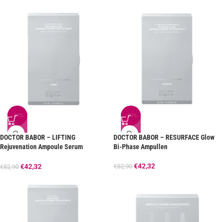
-20%
-20%
DOCTOR BABOR – LIFTING
DOCTOR BABOR – RESURFACE Glow
Rejuvenation Ampoule Serum
Bi-Phase Ampullen
Concentrate
€
42,32
€
52,90
€
42,32
€
52,90