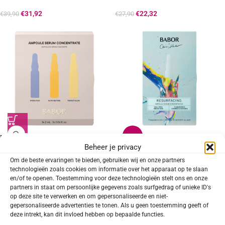
€
31,92
€
22,32
€
39,90
€
27,90
-20%
BABOR Ampoule Concentrates 3er Set
Beheer je privacy
MINI
BABOR AMPOULE CONCENTRATES
Om de beste ervaringen te bieden, gebruiken wij en onze partners
Limited Edition Set Resurfacing 2024
technologieën zoals cookies om informatie over het apparaat op te slaan
en/of te openen. Toestemming voor deze technologieën stelt ons en onze
€
23,92
€
29,90
partners in staat om persoonlijke gegevens zoals surfgedrag of unieke ID's
op deze site te verwerken en om gepersonaliseerde en niet-
gepersonaliseerde advertenties te tonen. Als u geen toestemming geeft of
deze intrekt, kan dit invloed hebben op bepaalde functies.