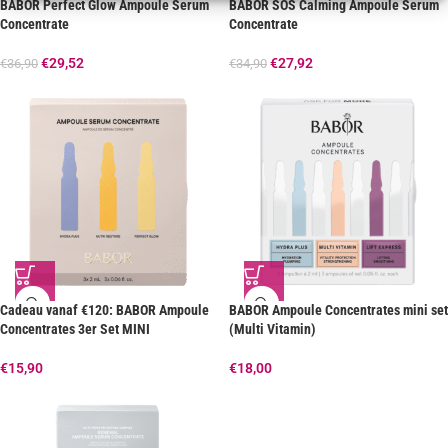
BABOR Perfect Glow Ampoule Serum
BABOR SOS Calming Ampoule Serum
Concentrate
Concentrate
€
29,52
€
27,92
€
36,90
€
34,90
Cadeau vanaf €120: BABOR Ampoule
BABOR Ampoule Concentrates mini set
Concentrates 3er Set MINI
(Multi Vitamin)
€
15,90
€
18,00