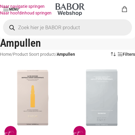
Naar navigatie springen
MENU
Naar hoofdinhoud springen
Ampullen
Home
/
Product Soort product
/
Ampullen
Filters
-20%
-20%