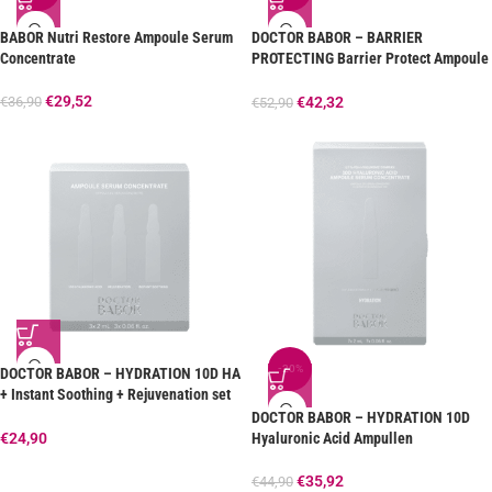
BABOR Nutri Restore Ampoule Serum
DOCTOR BABOR – BARRIER
Concentrate
PROTECTING Barrier Protect Ampoule
Serum Concentrate
€
29,52
€
36,90
€
42,32
€
52,90
-20%
DOCTOR BABOR – HYDRATION 10D HA
+ Instant Soothing + Rejuvenation set
MINI
DOCTOR BABOR – HYDRATION 10D
Hyaluronic Acid Ampullen
€
24,90
€
35,92
€
44,90