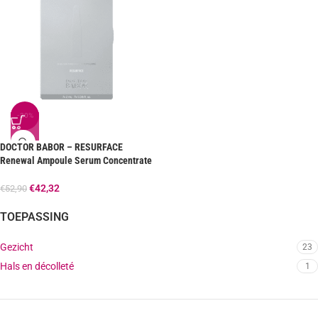
-20%
DOCTOR BABOR – RESURFACE
Renewal Ampoule Serum Concentrate
€
42,32
€
52,90
TOEPASSING
Gezicht
23
Hals en décolleté
1