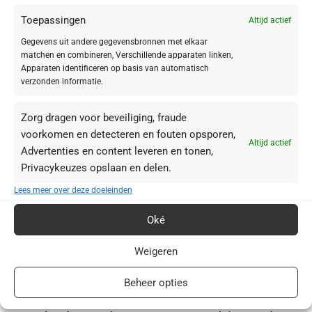
Toepassingen
Altijd actief
Gegevens uit andere gegevensbronnen met elkaar
-20%
-20%
matchen en combineren, Verschillende apparaten linken,
Apparaten identificeren op basis van automatisch
BABOR Lift Express Ampoule Serum
BABOR Multi Vitamin Ampoule Serum
verzonden informatie.
Concentrate
Concentrate
€
31,92
€
23,92
€
39,90
€
29,90
Zorg dragen voor beveiliging, fraude
voorkomen en detecteren en fouten opsporen,
Altijd actief
Advertenties en content leveren en tonen,
Privacykeuzes opslaan en delen.
Lees meer over deze doeleinden
Oké
Weigeren
Beheer opties
-20%
-20%