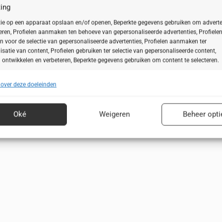
ing
len en oxidatieve stress. Dit extract, ontwikkeld uit acht krachtige plan
ie op een apparaat opslaan en/of openen, Beperkte gegevens gebruiken om adverte
teren, Profielen aanmaken ten behoeve van gepersonaliseerde advertenties, Profiele
n voor de selectie van gepersonaliseerde advertenties, Profielen aanmaken ter
isatie van content, Profielen gebruiken ter selectie van gepersonaliseerde content,
 ontwikkelen en verbeteren, Beperkte gegevens gebruiken om content te selecteren.
t vast tot wel 24 uur.
 over deze doeleinden
ssingen
Alt
arabenen, minerale oliën, PEG’s of microplastics.
rgingsroutine en elk huidtype.
s uit andere gegevensbronnen met elkaar matchen en combineren,
lende apparaten linken, Apparaten identificeren op basis van automatisch
Oké
Weigeren
Beheer opti
n informatie.
ragen voor beveiliging, fraude voorkomen en detecteren en
 opsporen, Advertenties en content leveren en tonen,
Alt
ykeuzes opslaan en delen.