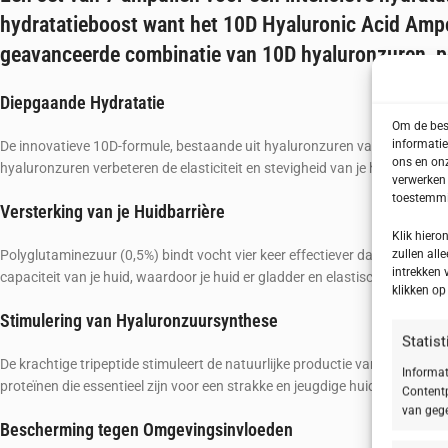
hydratatieboost want het 10D Hyaluronic Acid Amp
geavanceerde combinatie van 10D hyaluronzuren, po
Diepgaande Hydratatie
Om de best
informatie
De innovatieve 10D-formule, bestaande uit hyaluronzuren van verschillend
ons en onz
hyaluronzuren verbeteren de elasticiteit en stevigheid van je huid, terw
verwerken 
toestemmin
Versterking van je Huidbarrière
Klik hier
Polyglutaminezuur (0,5%) bindt vocht vier keer effectiever dan hyaluronz
zullen alle
intrekken 
capaciteit van je huid, waardoor je huid er gladder en elastischer uitziet.
klikken o
Stimulering van Hyaluronzuursynthese
Statis
De krachtige tripeptide stimuleert de natuurlijke productie van hyaluronzu
Informat
proteïnen die essentieel zijn voor een strakke en jeugdige huid.
Contentp
van gege
Bescherming tegen Omgevingsinvloeden