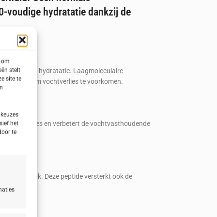
-voudige hydratatie dankzij de
s om
ën stelt
 en langdurige hydratatie. Laagmoleculaire
e site te
vlak vormen om vochtverlies te voorkomen.
en
 keuzes
ert vochtverlies en verbetert de vochtvasthoudende
sief het
door te
d huidoppervlak. Deze peptide versterkt ook de
naties