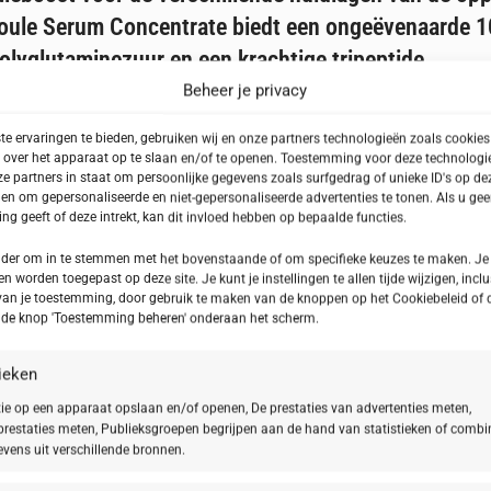
oule Serum Concentrate biedt een ongeëvenaarde 10
lyglutaminezuur en een krachtige tripeptide.
Beheer je privacy
e ervaringen te bieden, gebruiken wij en onze partners technologieën zoals cookie
 over het apparaat op te slaan en/of te openen. Toestemming voor deze technologie
e moleculaire lengtes, dringt diep door in de huidlagen voor een directe
e partners in staat om persoonlijke gegevens zoals surfgedrag of unieke ID's op dez
ijl hoogmoleculaire hyaluronzuren een hydraterende film op het huidopper
en om gepersonaliseerde en niet-gepersonaliseerde advertenties te tonen. Als u ge
g geeft of deze intrekt, kan dit invloed hebben op bepaalde functies.
onder om in te stemmen met het bovenstaande of om specifieke keuzes te maken. Je
uur en vormt een beschermende film op je huid. Dit ingrediënt minimalise
en worden toegepast op deze site. Je kunt je instellingen te allen tijde wijzigen, inclu
van je toestemming, door gebruik te maken van de knoppen op het Cookiebeleid of 
p de knop 'Toestemming beheren' onderaan het scherm.
tieken
ur en collageen in je huid, wat leidt tot een steviger en beter gedefinieer
ie op een apparaat opslaan en/of openen, De prestaties van advertenties meten,
restaties meten, Publieksgroepen begrijpen aan de hand van statistieken of combi
vens uit verschillende bronnen.