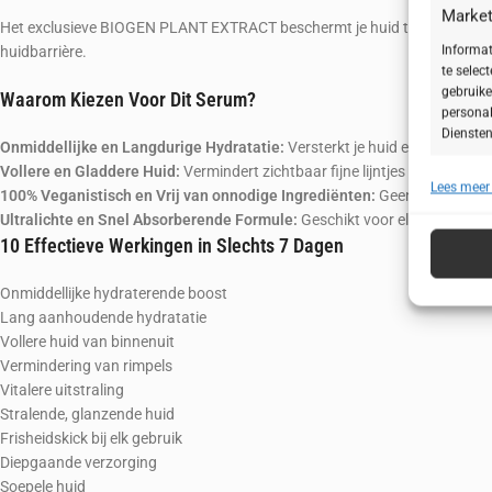
Market
Het exclusieve BIOGEN PLANT EXTRACT beschermt je huid tegen vrije radica
Informat
huidbarrière.
te selec
gebruike
Waarom Kiezen Voor Dit Serum?
personal
Diensten
Onmiddellijke en Langdurige Hydratatie:
Versterkt je huid en houdt voch
Vollere en Gladdere Huid:
Vermindert zichtbaar fijne lijntjes en rimpels.
Lees meer
Toepa
100% Veganistisch en Vrij van onnodige Ingrediënten:
Geen siliconen, p
Ultralichte en Snel Absorberende Formule:
Geschikt voor elke huidverzo
Gegeven
10 Effectieve Werkingen in Slechts 7 Dagen
Verschil
verzonde
Onmiddellijke hydraterende boost
Lang aanhoudende hydratatie
Zorg d
Vollere huid van binnenuit
fouten
Vermindering van rimpels
Privac
Vitalere uitstraling
Stralende, glanzende huid
Frisheidskick bij elk gebruik
Diepgaande verzorging
Soepele huid