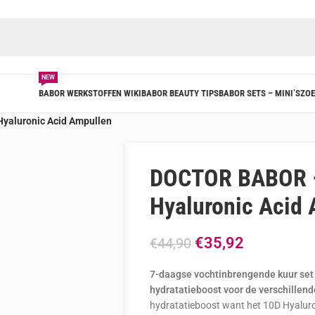
NEW
BABOR WERKSTOFFEN WIKI
BABOR BEAUTY TIPS
BABOR SETS – MINI’S
ZOE
aluronic Acid Ampullen
DOCTOR BABOR 
Hyaluronic Acid
€
35,92
€
44,90
7-daagse vochtinbrengende kuur set 
hydratatieboost voor de verschillen
hydratatieboost want het 10D Hyalur