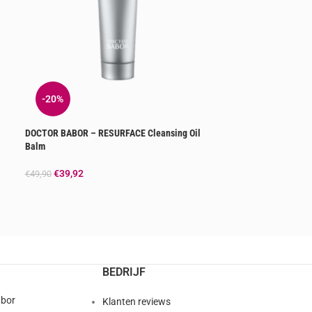
-20%
-20%
DOCTOR BABOR – RESURFACE Cleansing Oil
DOCTOR BABOR – 
Balm
€
31,92
€
39,90
€
39,92
€
49,90
BEDRIJF
abor
Klanten reviews