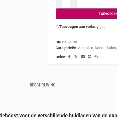
-
+
TOEVOEGE
Toevoegen aan verlanglijst
SKU:
402738
Categorieën:
Ampullen
,
Doctor Babor
,
Delen:
BESCHRIJVING
tieboost voor de verschillende huidlagen van de op