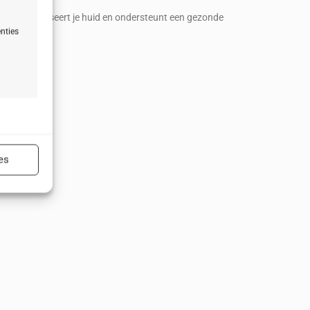
ten, revitaliseert je huid en ondersteunt een gezonde
nties
n
ijd actief
es
ijd actief