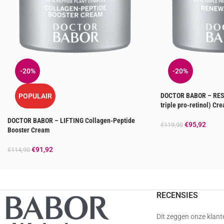
-20%
-20%
DOCTOR BABOR – RES
POPULAIR
triple pro-retinol) Cr
DOCTOR BABOR – LIFTING Collagen-Peptide
€
95,92
€
119,90
Booster Cream
€
91,92
€
114,90
RECENSIES
Dit zeggen onze klant