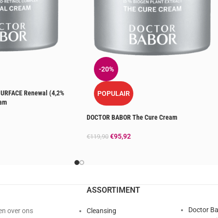
-20%
URFACE Renewal (4,2%
POPULAIR
eam
DOCTOR BABOR The Cure Cream
€
95,92
€
119,90
ASSORTIMENT
Doctor B
en over ons
Cleansing